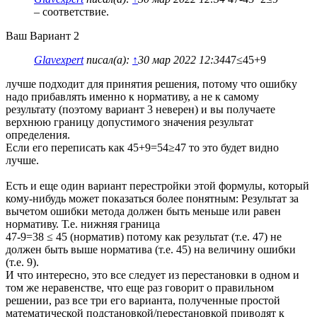
– соответствие.
Ваш Вариант 2
Glavexpert
писал(а):
↑
30 мар 2022 12:34
47≤45+9
лучше подходит для принятия решения, потому что ошибку
надо прибавлять именно к нормативу, а не к самому
результату (поэтому вариант 3 неверен) и вы получаете
верхнюю границу допустимого значения результат
определения.
Если его переписать как 45+9=54≥47 то это будет видно
лучше.
Есть и еще один вариант перестройки этой формулы, который
кому-нибудь может показаться более понятным: Результат за
вычетом ошибки метода должен быть меньше или равен
нормативу. Т.е. нижняя граница
47-9=38 ≤ 45 (норматив) потому как результат (т.е. 47) не
должен быть выше норматива (т.е. 45) на величину ошибки
(т.е. 9).
И что интересно, это все следует из перестановки в одном и
том же неравенстве, что еще раз говорит о правильном
решении, раз все три его варианта, полученные простой
математической подстановкой/перестановкой приводят к