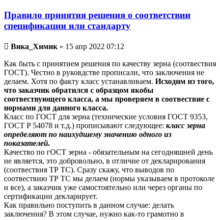
Правило принятия решения о соответствии
спецификации или стандарту
Непрочитанное
Вика_Химик
»
15 апр 2022 07:12
сообщение
Как быть с принятием решения по качеству зерна (соотвествия
ГОСТ). Честно в руковдстве прописали, что заключения не
делаем. Хотя по факту класс устанавливаем.
Исходим из того,
что заказчик обратился с образцом якобы
соотвествующего класса, а мы проверяем в соотвествие с
нормами для данного класса.
Класс по ГОСТ для зерна (технические условия ГОСТ 9353,
ГОСТ Р 54078 и т.д.) прописывают следующее:
класс зерна
определяют по наихудшему значению одного из
показателей.
Качество по гОСТ зерна - обязательным на сегодняшней день
не является, это добровольно, в отличие от декларирования
(соотвествия ТР ТС). Сразу скажу, что выводов по
соотвествию ТР ТС мы делаем (нормы указываем в протоколе
и все), а заказчик уже самостоятельно или через органы по
сертификации декларирует.
Как правильно поступить в данном случае: делать
заключения? В этом случае, нужно как-то грамотно в