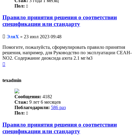
Стаж:
3 года 1 месяц
Пол:
Правило принятия решения о соответствии
спецификации или стандарту
Непрочитанное
ЭляХ
»
23 июл 2023 09:48
сообщение
Помогите, пожалуйста, сформулировать правило принятия
решения, например, для Руководство по эксплуатации СЕАН-
NO2. Содержание диоксида азота 2.1 мг/м3
Вернуться
к
началу
texadmin
Сообщения:
4182
Стаж:
9 лет 6 месяцев
Поблагодарили:
586 раз
Пол:
Правило принятия решения о соответствии
спецификации или стандарту