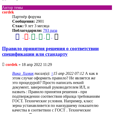
Автор темы
cordek
Партнёр форума
Сообщения:
2901
Стаж:
9 лет 3 месяца
Поблагодарили:
793 раза
Правило принятия решения о соответствии
спецификации или стандарту
Непрочитанное
cordek
»
18 апр 2022 11:29
сообщение
Вика_Химик
писал(а):
↑
15 апр 2022 07:12
А как в
этом случае оформить правило? Не является же
это процедурой? Просто написать некий
документ, заверенный руководителем ИЛ, и
назвать : Правило принятия решения - при
подтверждении соотвествия образца требованиям
ГОСТ. Технические условия. Например, класс
зерна устанавливется по наихудшему показателю
качества в соответвии с ГОСТ . Технические