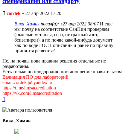
спецификации или стандарту
Непрочитанное
cordek
»
27 апр 2022 17:20
сообщение
Вика_Химик
писал(а):
↑
27 апр 2022 08:07
И еще
мы почву на соответствие СанПин проверяем
(тяжелые металлы, сера, нитратный азот,
бензапирен), а по почве какой-нибудь документ
как по воде ГОСТ описанный ранее по правилу
принятия решения?
Не, на почвы пока правила решения отдельные не
разработаны.
Есть только по плодородию постановление правительства.
Валидация ПО для лабораторий.
email:cordek @ yandex .ru
https://t.me/limsaccreditation
https://vk.com/limsaccreditation
Вернуться
к
началу
Вика_Химик