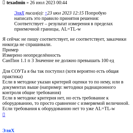
Непрочитанное
texadmin
»
26 июл 2023 00:44
сообщение
ЭляХ
писал(а):
↑
23 июл 2023 12:15
Попробую
написать это правило принятия решения:
Соответствует – результат измерения в пределах
приемочной границы, AL=TL-w
Я сейчас не пишу соответствует, не соответствует, заказчики
никогда не спрашивали.
Пример
Измерено неопределённость
СанПин 1.1 п 3 Значение не должно превышать 100 ед
Для СОУТа я бы так поступил (хотя вероятно есть общая
практика)
Если в методике указан критерий оценки то по нему, или в
документах выше (например: методики радиационного
контроля общие требования)
Если в методике критерия нет, но есть требование к
оборудованию, то просто сравнение с измеряемой величиной.
Если требования к оборудованию нет то уже AL=TL-w
Вернуться
к
началу
ЭляХ