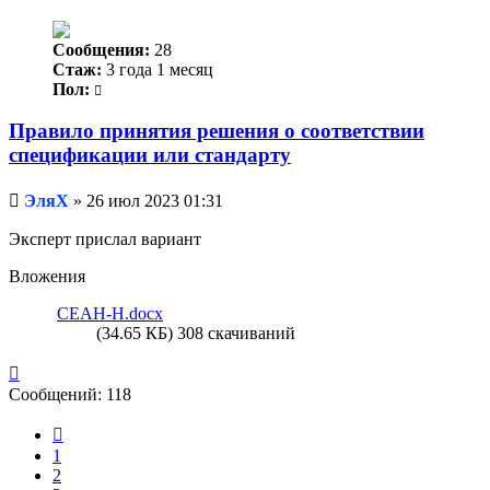
Сообщения:
28
Стаж:
3 года 1 месяц
Пол:
Правило принятия решения о соответствии
спецификации или стандарту
Непрочитанное
ЭляХ
»
26 июл 2023 01:31
сообщение
Эксперт прислал вариант
Вложения
СЕАН-Н.docx
(34.65 КБ) 308 скачиваний
Вернуться
к
Сообщений: 118
началу
Пред.
1
2