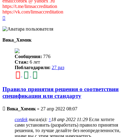
email:cordek @ yandex .ru
https://t.me/limsaccreditation
https://vk.com/limsaccreditation
Вернуться
к
началу
Вика_Химик
Сообщения:
776
Стаж:
6 лет
Поблагодарили:
27 раз
Правило принятия решения о соответствии
спецификации или стандарту
Непрочитанное
Вика_Химик
»
27 апр 2022 08:07
сообщение
cordek
писал(а):
↑
18 апр 2022 11:29
Если хотите
сами установить (разработать) правило принятия
решения, то лучше делайте без неопределенности,
иначе вы с этим зерном намучаетесь.