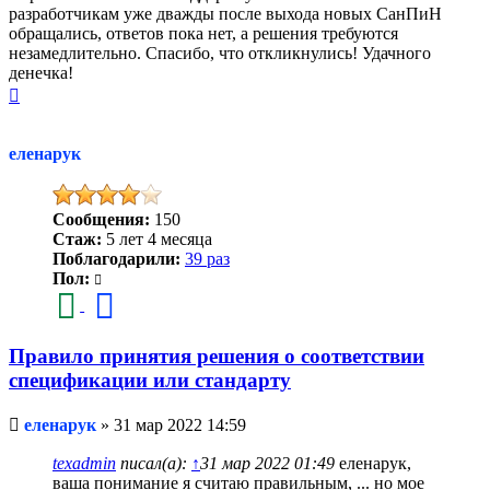
разработчикам уже дважды после выхода новых СанПиН
обращались, ответов пока нет, а решения требуются
незамедлительно. Спасибо, что откликнулись! Удачного
денечка!
Вернуться
к
началу
еленарук
Сообщения:
150
Стаж:
5 лет 4 месяца
Поблагодарили:
39 раз
Пол:
Правило принятия решения о соответствии
спецификации или стандарту
Непрочитанное
еленарук
»
31 мар 2022 14:59
сообщение
texadmin
писал(а):
↑
31 мар 2022 01:49
еленарук,
ваша понимание я считаю правильным, ... но мое