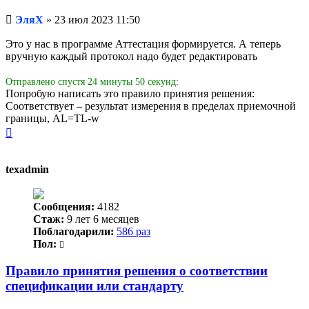
Непрочитанное
ЭляХ
»
23 июл 2023 11:50
сообщение
Это у нас в программе Аттестация формируется. А теперь
вручную каждый протокол надо будет редактировать
Отправлено спустя 24 минуты 50 секунд:
Попробую написать это правило принятия решения:
Соответствует – результат измерения в пределах приемочной
границы, AL=TL-w
Вернуться
к
началу
texadmin
Сообщения:
4182
Стаж:
9 лет 6 месяцев
Поблагодарили:
586 раз
Пол:
Правило принятия решения о соответствии
спецификации или стандарту