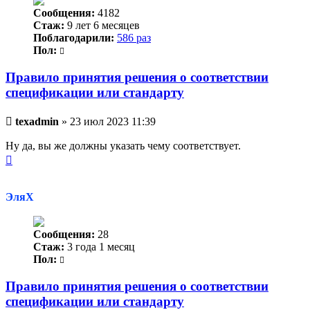
Сообщения:
4182
Стаж:
9 лет 6 месяцев
Поблагодарили:
586 раз
Пол:
Правило принятия решения о соответствии
спецификации или стандарту
Непрочитанное
texadmin
»
23 июл 2023 11:39
сообщение
Ну да, вы же должны указать чему соответствует.
Вернуться
к
началу
ЭляХ
Сообщения:
28
Стаж:
3 года 1 месяц
Пол:
Правило принятия решения о соответствии
спецификации или стандарту