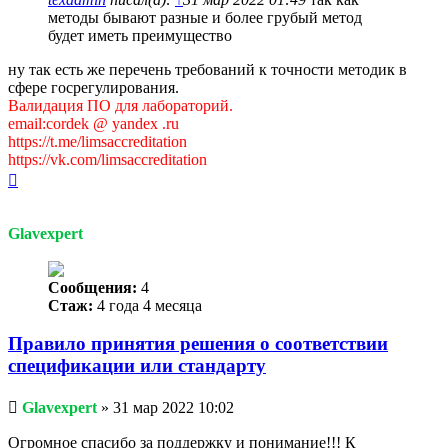
методы бывают разные и более грубый метод
будет иметь преимущество
ну так есть же перечень требований к точности методик в
сфере госрегулирования.
Валидация ПО для лабораторий.
email:cordek @ yandex .ru
https://t.me/limsaccreditation
https://vk.com/limsaccreditation
Вернуться
к
началу
Glavexpert
Сообщения:
4
Стаж:
4 года 4 месяца
Правило принятия решения о соответствии
спецификации или стандарту
Непрочитанное
Glavexpert
»
31 мар 2022 10:02
сообщение
Огромное спасибо за поддержку и понимание!!! К