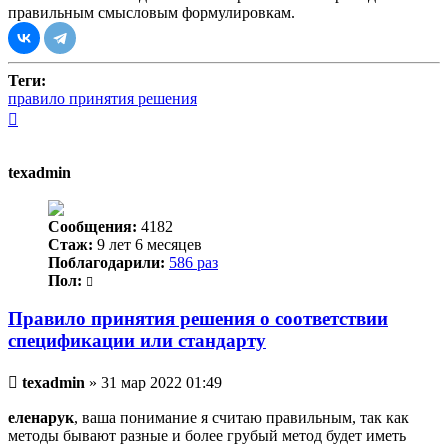
правильным смысловым формулировкам.
Теги:
правило принятия решения
Вернуться
к
началу
texadmin
Сообщения:
4182
Стаж:
9 лет 6 месяцев
Поблагодарили:
586 раз
Пол:
Правило принятия решения о соответствии
спецификации или стандарту
Непрочитанное
texadmin
»
31 мар 2022 01:49
сообщение
еленарук
, ваша понимание я считаю правильным, так как
методы бывают разные и более грубый метод будет иметь