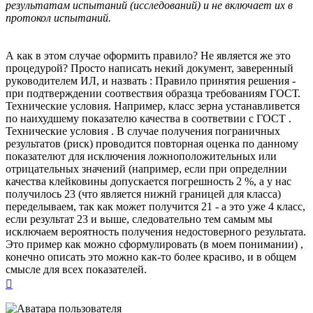
результатам испытаний (исследований) и не включает их в
протокол испытаний.
А как в этом случае оформить правило? Не является же это
процедурой? Просто написать некий документ, заверенный
руководителем ИЛ, и назвать : Правило принятия решения -
при подтверждении соотвествия образца требованиям ГОСТ.
Технические условия. Например, класс зерна устанавливется
по наихудшему показателю качества в соответвии с ГОСТ .
Технические условия . В случае получения пограничных
результатов (риск) проводится повторная оценка по данному
показателют для исключения ложноположительных или
отрицательных значений (например, если при определнии
качества клейковины допускается погрешность 2 %, а у нас
получилось 23 (что является нижнй границей для класса)
переделываем, так как может получится 21 - а это уже 4 класс,
если результат 23 и выше, следовательно тем самым мы
исключаем вероятность получения недостоверного результата.
Это пример как можно сформулировать (в моем понимании) ,
конечно описать это можно как-то более красиво, и в общем
смысле для всех показателей.
Вернуться
к
началу