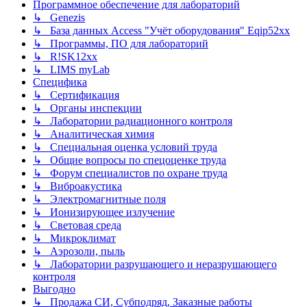
Программное обеспечение для лабораторий
↳ Genezis
↳ База данных Access "Учёт оборудования" Eqip52xx
↳ Программы, ПО для лабораторий
↳ R!SK12xx
↳ LIMS myLab
Специфика
↳ Сертификация
↳ Органы инспекции
↳ Лаборатории радиационного контроля
↳ Аналитическая химия
↳ Специальная оценка условий труда
↳ Общие вопросы по спецоценке труда
↳ Форум специалистов по охране труда
↳ Виброакустика
↳ Электромагнитные поля
↳ Ионизирующее излучение
↳ Световая среда
↳ Микроклимат
↳ Аэрозоли, пыль
↳ Лаборатории разрушающего и неразрушающего
контроля
Выгодно
↳ Продажа СИ, Субподряд, Заказные работы