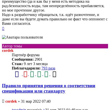
преимущество (да и как бы у меня есть методика на
рад.безопасность воды, там неопределённость прибавляется,
но мое прочтение другое.
Надо к разработчику обращаться, т.к. идёт разночтение, и
даже если вы будете думать правильно не факт что оппонент с
Вами согласится.
Вернуться
к
началу
Автор темы
cordek
Партнёр форума
Сообщения:
2901
Стаж:
9 лет 3 месяца
Поблагодарили:
793 раза
Правило принятия решения о соответствии
спецификации или стандарту
Непрочитанное
cordek
»
31 мар 2022 07:40
сообщение
texadmin
писал(а):
↑
31 мар 2022 01:49
так как