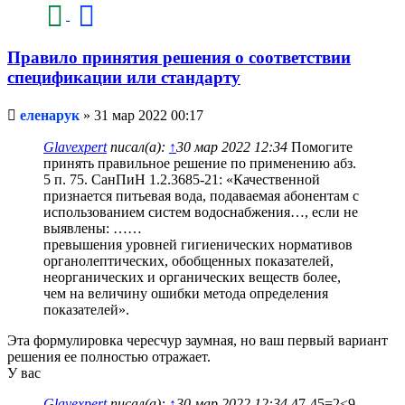
Правило принятия решения о соответствии
спецификации или стандарту
Непрочитанное
еленарук
»
31 мар 2022 00:17
сообщение
Glavexpert
писал(а):
↑
30 мар 2022 12:34
Помогите
принять правильное решение по применению абз.
5 п. 75. СанПиН 1.2.3685-21: «Качественной
признается питьевая вода, подаваемая абонентам с
использованием систем водоснабжения…, если не
выявлены: ……
превышения уровней гигиенических нормативов
органолептических, обобщенных показателей,
неорганических и органических веществ более,
чем на величину ошибки метода определения
показателей».
Эта формулировка чересчур заумная, но ваш первый вариант
решения ее полностью отражает.
У вас
Glavexpert
писал(а):
↑
30 мар 2022 12:34
47-45=2≤9