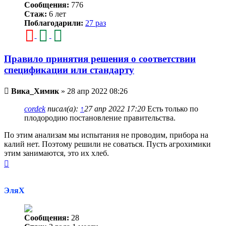
Сообщения:
776
Стаж:
6 лет
Поблагодарили:
27 раз
Правило принятия решения о соответствии
спецификации или стандарту
Непрочитанное
Вика_Химик
»
28 апр 2022 08:26
сообщение
cordek
писал(а):
↑
27 апр 2022 17:20
Есть только по
плодородию постановление правительства.
По этим анализам мы испытания не проводим, прибора на
калий нет. Поэтому решили не соваться. Пусть агрохимики
этим занимаются, это их хлеб.
Вернуться
к
началу
ЭляХ
Сообщения:
28