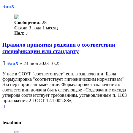
началу
ЭляХ
Сообщения:
28
Стаж:
3 года 1 месяц
Пол:
Правило принятия решения о соответствии
спецификации или стандарту
Непрочитанное
ЭляХ
»
23 июл 2023 10:25
сообщение
У нас в СОУТ "соответствует" есть в заключении. Была
формулировка "соответствует гигиеническим нормативам"
Эксперт прислал замечание: Формулировка заключения о
соответствии должна быть следующая: «Содержание оксида
углерода соответствует требованиям, установленным п. 1103
приложения 2 ГОСТ 12.1.005-88»;
Вернуться
к
началу
texadmin