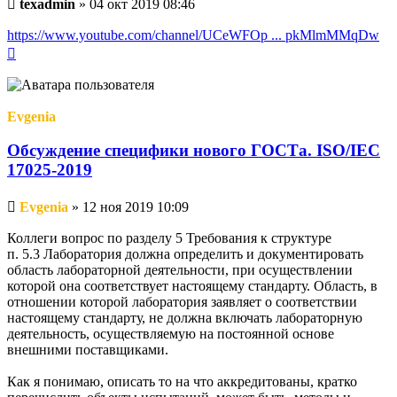
Непрочитанное
texadmin
»
04 окт 2019 08:46
сообщение
https://www.youtube.com/channel/UCeWFOp ... pkMlmMMqDw
Вернуться
к
началу
Evgenia
Обсуждение специфики нового ГОСТа. ISO/IEC
17025-2019
Непрочитанное
Evgenia
»
12 ноя 2019 10:09
сообщение
Коллеги вопрос по разделу 5 Требования к структуре
п. 5.3 Лаборатория должна определить и документировать
область лабораторной деятельности, при осуществлении
которой она соответствует настоящему стандарту. Область, в
отношении которой лаборатория заявляет о соответствии
настоящему стандарту, не должна включать лабораторную
деятельность, осуществляемую на постоянной основе
внешними поставщиками.
Как я понимаю, описать то на что аккредитованы, кратко