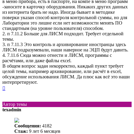
в меню прибора, есть в паспорте, на компе в меню программ
-заносите в карточку оборудования. Никаких других данных
из интернета брать не надо. Иногда бывает в методике
поверки указан способ контроля контрольной суммы, но для
Лаборатории это лишне если нет возможности менять ПО
стандартным (на уровне пользователя) способом.
2. п 7.11.2 Больше для ЛИСМ подходит. Требует отдельной
темы.
3. п 7.11.3 Это контроль и архивирование иностранцы здесь
ЛИСМ подразумевали, наши наверное на ЭЦП будут давить.
4. 7.11.6 Сюда можно отнести и ЛИСМ, программы с
расчётами, или даже файлы excel.
В общем вопрос задан некорректно, каждый пункт требует
целой темы, например архивирование, или расчёт в excel,
обсуждение использования ЛИСМ. Да плюс как всё это наши
интерпретируют.
Вернуться
к
началу
Автор темы
texadmin
Сообщения:
4182
Стаж:
9 лет 6 месяцев