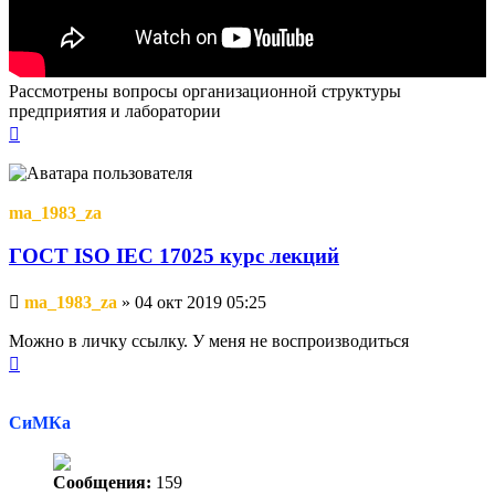
Рассмотрены вопросы организационной структуры
предприятия и лаборатории
Вернуться
к
началу
ma_1983_za
ГОСТ ISO IEC 17025 курс лекций
Непрочитанное
ma_1983_za
»
04 окт 2019 05:25
сообщение
Можно в личку ссылку. У меня не воспроизводиться
Вернуться
к
началу
СиМКа
Сообщения:
159