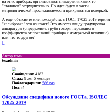
на этих приборах организовывать измерения каких-то
"эталонов" затруднительно. По идее будем в части
метрологической прослеживаемости прикрываться поверкой.
А еще, объясните мне пожалуйста, в ГОСТ 17025-2019 термин
"калибровка" что означает? Это имеется ввиду градуировка
аппаратуры (определение, грубо говоря, переходного
коэффициента от показаний прибора к измеряемой величине)
или что-то другое?
Вернуться
к
началу
Автор темы
texadmin
Сообщения:
4182
Стаж:
9 лет 6 месяцев
Поблагодарили:
586 раз
Пол:
Обсуждение специфики нового ГОСТа. ISO/IEC
17025-2019
Непрочитанное