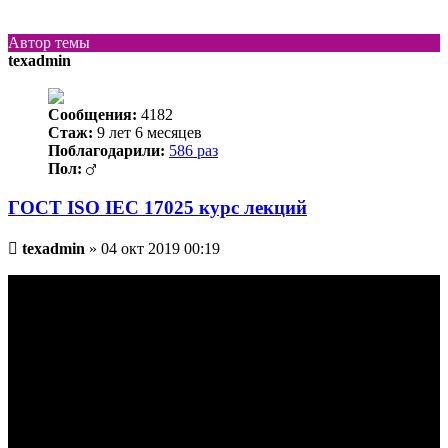
к
началу
Автор темы
texadmin
Сообщения:
4182
Стаж:
9 лет 6 месяцев
Поблагодарили:
586 раз
Пол:
ГОСТ ISO IEC 17025 курс лекций
Непрочитанное
texadmin
»
04 окт 2019 00:19
сообщение