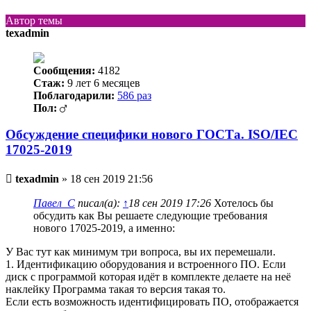
началу
Автор темы
texadmin
Сообщения:
4182
Стаж:
9 лет 6 месяцев
Поблагодарили:
586 раз
Пол:
Обсуждение специфики нового ГОСТа. ISO/IEC
17025-2019
Непрочитанное
texadmin
»
18 сен 2019 21:56
сообщение
Павел_С
писал(а):
↑
18 сен 2019 17:26
Хотелось бы
обсудить как Вы решаете следующие требования
нового 17025-2019, а именно:
У Вас тут как минимум три вопроса, вы их перемешали.
1. Идентификацию оборудования и встроенного ПО. Если
диск с программой которая идёт в комплекте делаете на неё
наклейку Программа такая то версия такая то.
Если есть возможность идентифицировать ПО, отображается