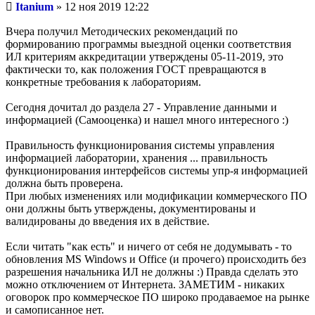
Непрочитанное
Itanium
»
12 ноя 2019 12:22
сообщение
Вчера получил Методических рекомендаций по
формированию программы выездной оценки соответствия
ИЛ критериям аккредитации утверждены 05-11-2019, это
фактически то, как положения ГОСТ превращаются в
конкретные требования к лабораториям.
Сегодня дочитал до раздела 27 - Управление данными и
информацией (Самооценка) и нашел много интересного :)
Правильность функционирования системы управления
информацией лаборатории, хранения ... правильность
функционирования интерфейсов системы упр-я информацией
должна быть проверена.
При любых изменениях или модификации коммерческого ПО
они должны быть утверждены, документированы и
валидированы до введения их в действие.
Если читать "как есть" и ничего от себя не додумывать - то
обновления MS Windows и Office (и прочего) происходить без
разрешения начальника ИЛ не должны :) Правда сделать это
можно отключением от Интернета. ЗАМЕТИМ - никаких
оговорок про коммерческое ПО широко продаваемое на рынке
и самописанное нет.