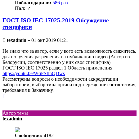
Поблагодарили:
586 раз
Пол:
ГОСТ ISO IEC 17025-2019 Обсуждение
специфики
Непрочитанное
texadmin
»
01 окт 2019 01:21
сообщение
Не знаю что за автор, если у кого есть возможность свяжитесь,
для получения разрешения на публикацию видео (Автор из
Белорусии, соответственно у них своя специфика)
ГОСТ ISO IEC 17025 раздел 1 Область применения
https://youtu.be/WqFSflnQDws
Рассмотрены вопросы о необходимости аккредитации
лаборатории, выбор типа органа подтверждение соответствия,
требования к Заказчику.
Вернуться
к
началу
Автор темы
texadmin
Сообщения:
4182