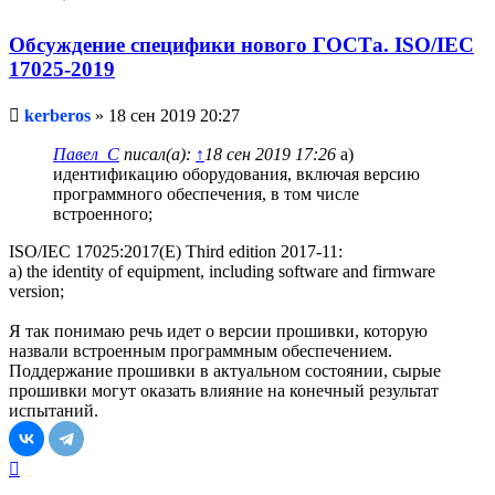
Обсуждение специфики нового ГОСТа. ISO/IEC
17025-2019
Непрочитанное
kerberos
»
18 сен 2019 20:27
сообщение
Павел_С
писал(а):
↑
18 сен 2019 17:26
a)
идентификацию оборудования, включая версию
программного обеспечения, в том числе
встроенного;
ISO/IEC 17025:2017(E) Third edition 2017-11:
a) the identity of equipment, including software and firmware
version;
Я так понимаю речь идет о версии прошивки, которую
назвали встроенным программным обеспечением.
Поддержание прошивки в актуальном состоянии, сырые
прошивки могут оказать влияние на конечный результат
испытаний.
Вернуться
к