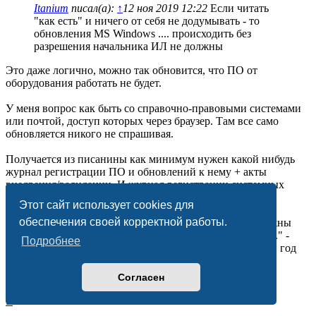
Itanium
писал(а):
↑
12 ноя 2019 12:22
Если читать
"как есть" и ничего от себя не додумывать - то
обновления MS Windows .... происходить без
разрешения начальника ИЛ не должны
Это даже логично, можно так обновится, что ПО от
оборудования работать не будет.
У меня вопрос как быть со справочно-правовыми системами
или почтой, доступ которых через браузер. Там все само
обновляется никого не спрашивая.
Получается из писанины как минимум нужен какой нибудь
журнал регистрации ПО и обновлений к нему + акты
внедрения/валидации. И журнал регистрации системных
сбоев.
Этот сайт использует cookies для
обеспечения своей корректной работы.
Как закрыть п. 7.11.6 "Расчеты и передачи данных должны
подвергаться надлежащим систематическим проверкам." -
Подробнее
Можно ли это делать в рамках внутреннего аудита раз в год
или заводить отдельный журнал. Или фиксировать
информацию о проверках в журнале где будем вести
Согласен
регистрацию ПО и обновлений к нему???
Вернуться
к