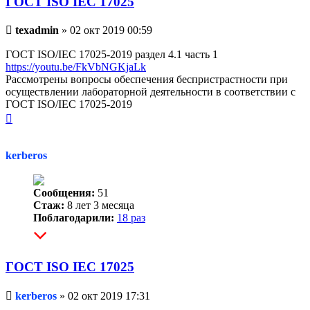
ГОСТ ISO IEC 17025
Непрочитанное
texadmin
»
02 окт 2019 00:59
сообщение
ГОСТ ISO/IEC 17025-2019 раздел 4.1 часть 1
https://youtu.be/FkVbNGKjaLk
Рассмотрены вопросы обеспечения беспристрастности при
осуществлении лабораторной деятельности в соответствии с
ГОСТ ISO/IEC 17025-2019
Вернуться
к
началу
kerberos
Сообщения:
51
Стаж:
8 лет 3 месяца
Поблагодарили:
18 раз
ГОСТ ISO IEC 17025
Непрочитанное
kerberos
»
02 окт 2019 17:31
сообщение