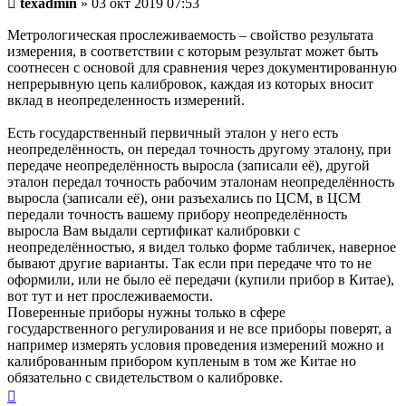
texadmin
»
03 окт 2019 07:53
сообщение
Метрологическая прослеживаемость – свойство результата
измерения, в соответствии с которым результат может быть
соотнесен с основой для сравнения через документированную
непрерывную цепь калибровок, каждая из которых вносит
вклад в неопределенность измерений.
Есть государственный первичный эталон у него есть
неопределённость, он передал точность другому эталону, при
передаче неопределённость выросла (записали её), другой
эталон передал точность рабочим эталонам неопределённость
выросла (записали её), они разъехались по ЦСМ, в ЦСМ
передали точность вашему прибору неопределённость
выросла Вам выдали сертификат калибровки с
неопределённостью, я видел только форме табличек, наверное
бывают другие варианты. Так если при передаче что то не
оформили, или не было её передачи (купили прибор в Китае),
вот тут и нет прослеживаемости.
Поверенные приборы нужны только в сфере
государственного регулирования и не все приборы поверят, а
например измерять условия проведения измерений можно и
калиброванным прибором купленым в том же Китае но
обязательно с свидетельством о калибровке.
Вернуться