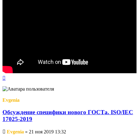
Вернуться
к
началу
Evgenia
Обсуждение специфики нового ГОСТа. ISO/IEC
17025-2019
Непрочитанное
Evgenia
»
21 ноя 2019 13:32
сообщение