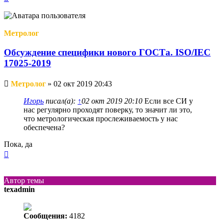
к
началу
Метролог
Обсуждение специфики нового ГОСТа. ISO/IEC
17025-2019
Непрочитанное
Метролог
»
02 окт 2019 20:43
сообщение
Игорь
писал(а):
↑
02 окт 2019 20:10
Если все СИ у
нас регулярно проходят поверку, то значит ли это,
что метрологическая прослеживаемость у нас
обеспечена?
Пока, да
Вернуться
к
началу
Автор темы
texadmin
Сообщения:
4182