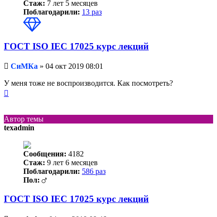
Стаж:
7 лет 5 месяцев
Поблагодарили:
13 раз
ГОСТ ISO IEC 17025 курс лекций
Непрочитанное
СиМКа
»
04 окт 2019 08:01
сообщение
У меня тоже не воспроизводится. Как посмотреть?
Вернуться
к
началу
Автор темы
texadmin
Сообщения:
4182
Стаж:
9 лет 6 месяцев
Поблагодарили:
586 раз
Пол:
ГОСТ ISO IEC 17025 курс лекций