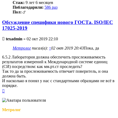
Стаж:
9 лет 6 месяцев
Поблагодарили:
586 раз
Пол:
Обсуждение специфики нового ГОСТа. ISO/IEC
17025-2019
Непрочитанное
texadmin
»
02 окт 2019 22:10
сообщение
Метролог
писал(а):
↑
02 окт 2019 20:43
Пока, да
6.5.2 Лаборатория должна обеспечить прослеживаемость
результатов измерений к Международной системе единиц
(СИ) посредством: как мм.рт.ст проследить?
Так то да за прослеживаемость отвечает поверитель, и она
должна быть.
И насколько я понял у нас с стандартными образцами не всё в
порядке.
Вернуться
к
началу
Метролог