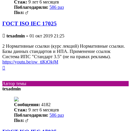
Стаж:
9 лет 6 месяцев
Поблагодарили:
586 раз
Пол:
ГОСТ ISO IEC 17025
Непрочитанное
texadmin
»
01 окт 2019 21:25
сообщение
2 Нормативные ссылки (курс лекций) Нормативные ссылки.
Базы данных стандартов и НПА. Применение ссылок
Система ИПС "Стандарт 3.5" (не на правах рекламы).
https://youtu.be/ow_tiKtOkjM
Вернуться
к
началу
Автор темы
texadmin
Сообщения:
4182
Стаж:
9 лет 6 месяцев
Поблагодарили:
586 раз
Пол: