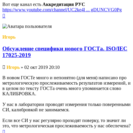
Вот еще канал есть
Аккредитация РУС
https://www.youtube.com/channel/UC2ke4l ... gDUNCVG0Pg
Вернуться
к
началу
Игорь
Обсуждение специфики нового ГОСТа. ISO/IEC
17025-2019
Непрочитанное
Игорь
»
02 окт 2019 20:10
сообщение
В новом ГОСТе много и непонятно (для меня) написано про
метрологическую прослеживаемость результатов измерений, и
в целом по тексту ГОСТа очень много упоминается слово
КАЛИБРОВКА.
У нас в лаборатории проводят измерения только поверенными
СИ, калибровкой не занимаемся.
Если все СИ у нас регулярно проходят поверку, то значит ли
это, что метрологическая прослеживаемость у нас обеспечена?
Вернуться