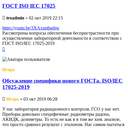
ГОСТ ISO IEC 17025
Непрочитанное
texadmin
»
02 окт 2019 22:15
сообщение
https://youtu.be/3XAxsmbasbw
Рассмотрены вопросы обеспечения беспристрастности при
осуществлении лабораторной деятельности в соответствии с
ГОСТ ISO/IEC 17025-2019
Вернуться
к
началу
Игорь
Обсуждение специфики нового ГОСТа. ISO/IEC
17025-2019
Непрочитанное
Игорь
»
03 окт 2019 06:28
сообщение
У нас лаборатория радиационного контроля. ГСО у нас нет.
Приборы довольно специфичные: радиометры радона,
АКИДК, дозиметры. То есть не как в в том же хим. анализе,
что просто сравнил результат с эталоном. Нас самим пытаться