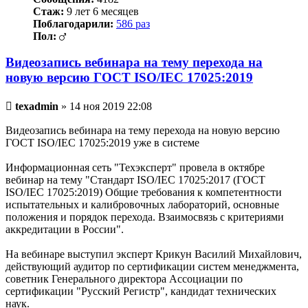
Стаж:
9 лет 6 месяцев
Поблагодарили:
586 раз
Пол:
Видеозапись вебинара на тему перехода на
новую версию ГОСТ ISO/IEC 17025:2019
Непрочитанное
texadmin
»
14 ноя 2019 22:08
сообщение
Видеозапись вебинара на тему перехода на новую версию
ГОСТ ISO/IEC 17025:2019 уже в системе
Информационная сеть "Техэксперт" провела в октябре
вебинар на тему "Стандарт ISO/IEC 17025:2017 (ГОСТ
ISO/IEC 17025:2019) Общие требования к компетентности
испытательных и калибровочных лабораторий, основные
положения и порядок перехода. Взаимосвязь с критериями
аккредитации в России".
На вебинаре выступил эксперт Крикун Василий Михайлович,
действующий аудитор по сертификации систем менеджмента,
советник Генерального директора Ассоциации по
сертификации "Русский Регистр", кандидат технических
наук.