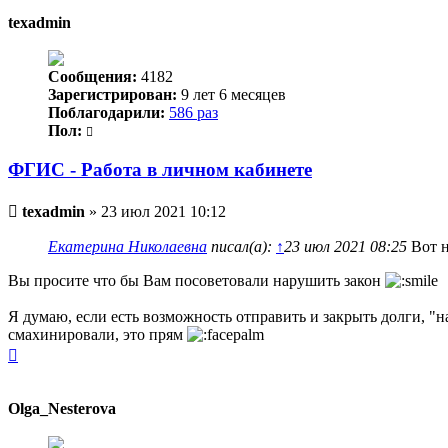
началу
texadmin
Сообщения:
4182
Зарегистрирован:
9 лет 6 месяцев
Поблагодарили:
586 раз
Пол:
ФГИС - Работа в личном кабинете
Непрочитанное
texadmin
»
23 июл 2021 10:12
сообщение
Екатерина Николаевна
писал(а):
↑
23 июл 2021 08:25
Вот н
Вы просите что бы Вам посоветовали нарушить закон
Я думаю, если есть возможность отправить и закрыть долги, "на
смахинировали, это прям
Вернуться
к
началу
Olga_Nesterova