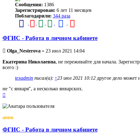
Сообщения:
1386
Зарегистрирован:
6 лет 11 месяцев
Поблагодарили:
344 раза
ФГИС - Работа в личном кабинете
Непрочитанное
Olga_Nesterova
»
23 июл 2021 14:04
сообщение
Екатерина Николаевна
, не переживайте для начала. Зарегист
всего :)
texadmin
писал(а):
↑
23 июл 2021 10:12
другое дело может и
не "с января", а несколько январских.
Вернуться
к
началу
annn
ФГИС - Работа в личном кабинете