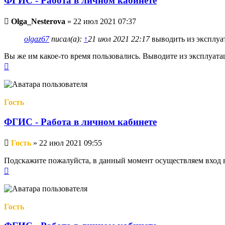
ФГИС - Работа в личном кабинете
Непрочитанное
Olga_Nesterova
»
22 июл 2021 07:37
сообщение
olgaz67
писал(а):
↑
21 июл 2021 22:17
выводить из эксплуа
Вы же им какое-то время пользовались. Выводите из эксплуата
Вернуться
к
началу
Гость
ФГИС - Работа в личном кабинете
Непрочитанное
Гость
»
22 июл 2021 09:55
сообщение
Подскажите пожалуйста, в данный момент осуществляем вход 
Вернуться
к
началу
Гость