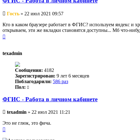
ФГИС - Работа в личном кабинете
Непрочитанное
Гость
»
22 июл 2021 09:57
сообщение
Кто в каком браузере работает в ФГИС? используем яндекс и х
открываем, эти же вкладки становятся доступны... Мб что-ниб
Вернуться
к
началу
texadmin
Сообщения:
4182
Зарегистрирован:
9 лет 6 месяцев
Поблагодарили:
586 раз
Пол:
ФГИС - Работа в личном кабинете
Непрочитанное
texadmin
»
22 июл 2021 11:21
сообщение
Это не глюк, это фича.
Вернуться
к
началу