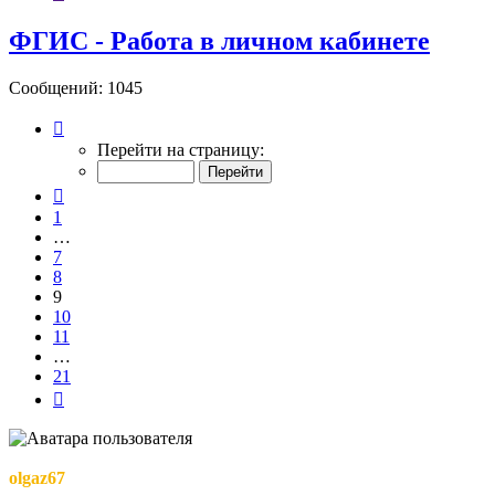
ФГИС - Работа в личном кабинете
Сообщений: 1045
Страница
9
Перейти на страницу:
из
21
Пред.
1
…
7
8
9
10
11
…
21
След.
olgaz67