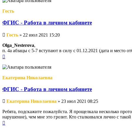
Гость
ФГИС - Работа в личном кабинете
Непрочитанное
Гость
»
22 июл 2021 15:20
сообщение
Olga_Nesterova
,
п. 4а абзацы с 5-7 вступают в силу с 01.12.2021 (дата и место 
Вернуться
к
началу
Екатерина Николаевна
ФГИС - Работа в личном кабинете
Непрочитанное
Екатерина Николаевна
»
23 июл 2021 08:25
сообщение
Ребята, подскажите пожалуйста. Я прощелкала несколько проток
нарушение), чем мне это грозит. Кто сталкивался лично с тако
Вернуться
к