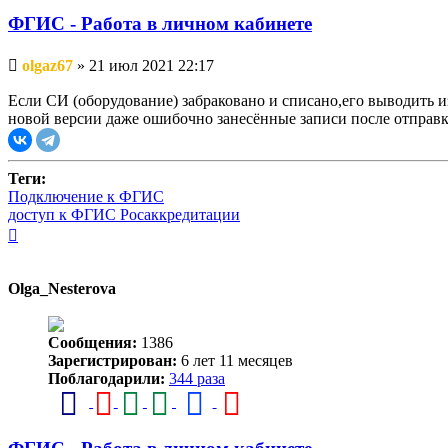
ФГИС - Работа в личном кабинете
Непрочитанное
olgaz67
»
21 июл 2021 22:17
сообщение
Если СИ (оборудование) забраковано и списано,его выводить из
новой версии даже ошибочно занесённые записи после отправк
Теги:
Подключение к ФГИС
доступ к ФГИС Росаккредитации
Вернуться
к
началу
Olga_Nesterova
Сообщения:
1386
Зарегистрирован:
6 лет 11 месяцев
Поблагодарили:
344 раза