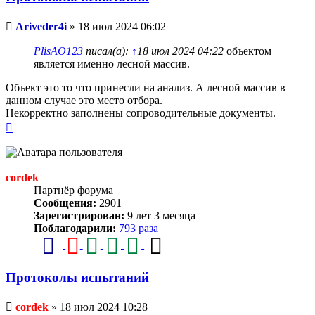
Непрочитанное
Ariveder4i
»
18 июл 2024 06:02
сообщение
PlisAO123
писал(а):
↑
18 июл 2024 04:22
объектом
является именно лесной массив.
Объект это то что принесли на анализ. А лесной массив в
данном случае это место отбора.
Некорректно заполнены сопроводительные документы.
Вернуться
к
началу
cordek
Партнёр форума
Сообщения:
2901
Зарегистрирован:
9 лет 3 месяца
Поблагодарили:
793 раза
Протоколы испытаний
Непрочитанное
cordek
»
18 июл 2024 10:28