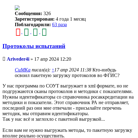
Сообщения:
326
Зарегистрирован:
4 года 1 месяц
Поблагодарили:
63 раза
Протоколы испытаний
Непрочитанное
Ariveder4i
»
17 апр 2024 12:20
сообщение
СиМКа
писал(а):
↑
17 апр 2024 11:38
Кто-нибудь
освоил пакетную загрузку протоколов во ФГИС?
У нас программа по СОУТ выгружает в xml формате, но не
подгружаются сканы протоколов и методики с показателями.
Нужны идентификаторы со справочника росаккредитации на
методики и показатели. Этот справочник РА не отправляет,
последний раз они мне отвечали - присылайте перечень
методик, мы отправим идентификаторы.
Так у нас всё и заглохло с пакетной выгрузкой...
Если вам не нужно выгружать методы, то пакетную загрузку
вполне реально осуществить.