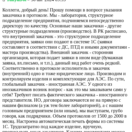
сообщение
Коллеги, добрый день! Прошу помощи в вопросе указания
заказчика в протоколе. Мы - лаборатория, структурное
подразделение предприятия, подчиняемся непосредственно
директору по качеству. Основные наши заказчики - другие
структурные подразделения (производство). В РК расписано,
что внутренний заказчик - это структурное подразделение
предприятия, заявки они подают в системе 1С (заявки
составляют в соответствии с ДС, ПТД и иными документами -
мастера производства). Внешний заказчик - сторонняя
организация, которая подает заявки в ином виде (бумажная
заявка, вх.письмо, и т.п.), данный вид работ очень редкий.
Соответственно в протоколе исполнитель и заказчик
(внутренний) одно и тоже юридическое лицо. Производим и
контролируем изделия и комплектующие для АЭС. По сути,
глобальный заказчик - иностранная АЭС. У одного из
инозаказчиков возник вопрос - как это мы заказываем сами у
себя? Требуют писать фактического заказчика - иностранного
представителя. НО, договора заключаются не на прямую с
нашим филиалом (а уж тем более лабораторией), а с нашим
головным предприятием (или иным), мы выступаем, грубо
говоря, как подрядчики. Объем протоколов от 1500 до 2000 в
месяц. Настроена автоматическая печать формы из системы
1С. Трудозатратно под каждое изделие, вручную,
прописывать иных заказчиков. Какими документами можно