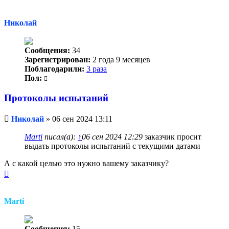
к
началу
Николай
Сообщения:
34
Зарегистрирован:
2 года 9 месяцев
Поблагодарили:
3 раза
Пол:
Протоколы испытаний
Непрочитанное
Николай
»
06 сен 2024 13:11
сообщение
Marti
писал(а):
↑
06 сен 2024 12:29
заказчик просит
выдать протоколы испытаний с текущими датами
А с какой целью это нужно вашему заказчику?
Вернуться
к
началу
Marti
Сообщения:
15