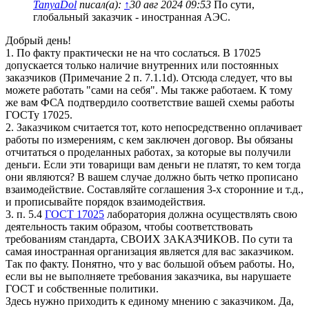
TanyaDol
писал(а):
↑
30 авг 2024 09:53
По сути,
глобальный заказчик - иностранная АЭС.
Добрый день!
1. По факту практически не на что сослаться. В 17025
допускается только наличие внутренних или постоянных
заказчиков (Примечание 2 п. 7.1.1d). Отсюда следует, что вы
можете работать "сами на себя". Мы также работаем. К тому
же вам ФСА подтвердило соответствие вашей схемы работы
ГОСТу 17025.
2. Заказчиком считается тот, кото непосредственно оплачивает
работы по измерениям, с кем заключен договор. Вы обязаны
отчитаться о проделанных работах, за которые вы получили
деньги. Если эти товарищи вам деньги не платят, то кем тогда
они являются? В вашем случае должно быть четко прописано
взаимодействие. Составляйте соглашения 3-х сторонние и т.д.,
и прописывайте порядок взаимодействия.
3. п. 5.4
ГОСТ 17025
лаборатория должна осуществлять свою
деятельность таким образом, чтобы соответствовать
требованиям стандарта, СВОИХ ЗАКАЗЧИКОВ. По сути та
самая иностранная организация является для вас заказчиком.
Так по факту. Понятно, что у вас большой объем работы. Но,
если вы не выполняете требования заказчика, вы нарушаете
ГОСТ и собственные политики.
Здесь нужно приходить к единому мнению с заказчиком. Да,