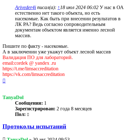
сообщение
Ariveder4i
писал(а):
↑
18 июл 2024 06:02
У нас в ОА
естественно нет такого объекта, но есть
насекомые. Как быть при внесении результатов в
ЛК РА? Ведь согласно сопроводительным
документам объектом является именно лесной
массив.
Пишите по факту - насекомые.
А в заключении уже укажут объект лесной массив
Валидация ПО для лабораторий.
email:cordek @ yandex .ru
https://t.me/limsaccreditation
https://vk.com/limsaccreditation
Вернуться
к
началу
TanyaDol
Сообщения:
1
Зарегистрирован:
2 года 8 месяцев
Пол:
Протоколы испытаний
Непрочитанное
TanyaDol
»
30 авг 2024 09:53