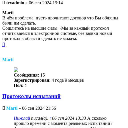
Непрочитанное
texadmin
»
06 сен 2024 19:14
сообщение
Marti
,
В чём проблема, пусть прочитают договор что Вы обязаны
были им сделать.
Сошлитесь на высшие силы. -Мы за каждый протокол
отчитываемся в электронной системе, без заявки новый
протокол в области сделать не можем.
Вернуться
к
началу
Marti
Сообщения:
15
Зарегистрирован:
4 года 9 месяцев
Пол:
Протоколы испытаний
Непрочитанное
Marti
»
06 сен 2024 21:56
сообщение
Николай
писал(а):
↑
06 сен 2024 13:33
А сколько
прошло времени с момента реальных испытаний?