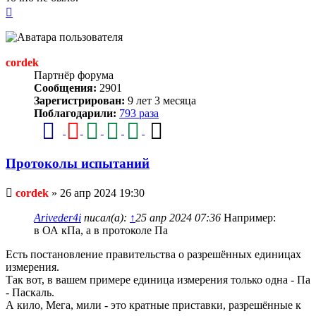
Вернуться
к
началу
cordek
Партнёр форума
Сообщения:
2901
Зарегистрирован:
9 лет 3 месяца
Поблагодарили:
793 раза
Протоколы испытаний
Непрочитанное
cordek
»
26 апр 2024 19:30
сообщение
Ariveder4i
писал(а):
↑
25 апр 2024 07:36
Например:
в ОА кПа, а в протоколе Па
Есть постановление правительства о разрешённых единицах
измерения.
Так вот, в вашем примере единица измерения только одна - Па
- Паскаль.
А кило, Мега, мили - это кратные приставки, разрешённые к