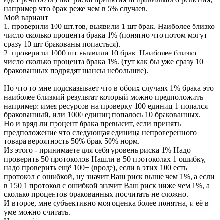
например что брак реже чем в 5% случаев.
Мой вариант
1. проверили 100 шт.тов, выявили 1 шт брак. Наиболее близко
число сколько процента брака 1% (понятно что потом могут
сразу 10 шт бракованы попасться).
2. проверили 1000 шт выявили 10 брак. Наиболее близко
число сколько процента брака 1%. (тут как бы уже сразу 10
бракованных подрядят шансы небольшие).
Но что то мне подсказывает что в обоих случаях 1% брака это
наиболее близкий результат который можно предположить
например: имея ресурсов на проверку 100 единиц 1 попался
бракованный, или 1000 единиц попалось 10 бракованных.
Но и вряд ли процент брака превысит, если принять
предположение что следующая единица непроверенного
товара вероятность 50% брак 50% норм.
Из этого - принимаете для себя уровень риска 1% Надо
проверить 50 протоколов Нашли в 50 протоколах 1 ошибку,
надо проверить ещё 100+ (вроде), если в этих 100 есть
протокол с ошибкой, ну значит Ваш риск выше чем 1%, а если
в 150 1 протокол с ошибкой значит Ваш риск ниже чем 1%, а
сколько процентов бракованных посчитать не сложно.
И второе, мне субъективно моя оценка более понятна, и её в
уме можно считать.