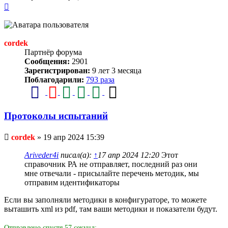
Вернуться
к
началу
cordek
Партнёр форума
Сообщения:
2901
Зарегистрирован:
9 лет 3 месяца
Поблагодарили:
793 раза
Протоколы испытаний
Непрочитанное
cordek
»
19 апр 2024 15:39
сообщение
Ariveder4i
писал(а):
↑
17 апр 2024 12:20
Этот
справочник РА не отправляет, последний раз они
мне отвечали - присылайте перечень методик, мы
отправим идентификаторы
Если вы заполняли методики в конфигураторе, то можете
выташить xml из pdf, там ваши методики и показатели будут.
Отправлено спустя 57 секунд: