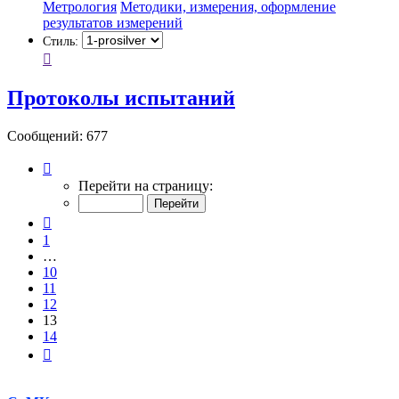
Метрология
Методики, измерения, оформление
результатов измерений
Стиль:
Протоколы испытаний
Сообщений: 677
Страница
13
Перейти на страницу:
из
14
Пред.
1
…
10
11
12
13
14
След.