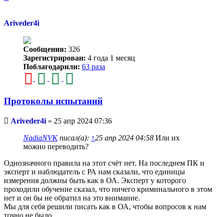
к
началу
Ariveder4i
Сообщения:
326
Зарегистрирован:
4 года 1 месяц
Поблагодарили:
63 раза
Протоколы испытаний
Непрочитанное
Ariveder4i
»
25 апр 2024 07:36
сообщение
NadiaNVK
писал(а):
↑
25 апр 2024 04:58
Или их
можно переводить?
Однозначного правила на этот счёт нет. На последнем ПК и
эксперт и наблюдатель с РА нам сказали, что единицы
измерения должны быть как в ОА. Эксперт у которого
проходили обучение сказал, что ничего криминального в этом
нет и он бы не обратил на это внимание.
Мы для себя решили писать как в ОА, чтобы вопросов к нам
точно не было.