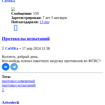
СиМКа
Сообщения:
159
Зарегистрирован:
7 лет 5 месяцев
Поблагодарили:
13 раз
Протоколы испытаний
Непрочитанное
СиМКа
»
17 апр 2024 11:38
сообщение
Коллеги, добрый день.
Кто-нибудь освоил пакетную загрузку протоколов во ФГИС?
Теги:
протокол измерений
протокол испытаний
Вернуться
к
началу
Ariveder4i