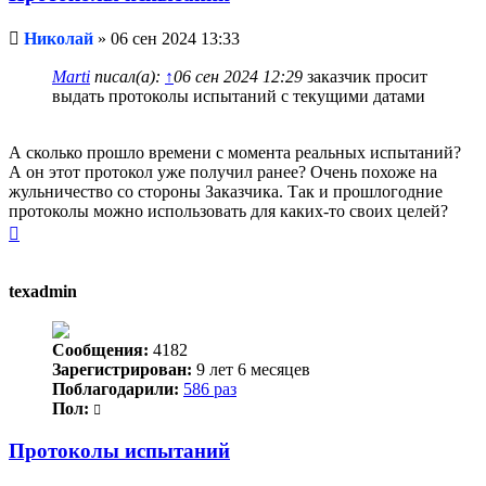
Непрочитанное
Николай
»
06 сен 2024 13:33
сообщение
Marti
писал(а):
↑
06 сен 2024 12:29
заказчик просит
выдать протоколы испытаний с текущими датами
А сколько прошло времени с момента реальных испытаний?
А он этот протокол уже получил ранее? Очень похоже на
жульничество со стороны Заказчика. Так и прошлогодние
протоколы можно использовать для каких-то своих целей?
Вернуться
к
началу
texadmin
Сообщения:
4182
Зарегистрирован:
9 лет 6 месяцев
Поблагодарили:
586 раз
Пол:
Протоколы испытаний