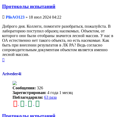
Протоколы испытаний
Непрочитанное
PlisAO123
»
18 июл 2024 04:22
сообщение
Доброго дня. Коллеги, помогите разобраться, пожалуйста. В
лабораторию поступил образец насекомых. Объектом, от
которого они были отобраны значится лесной массив. У нас в
ОА естественно нет такого объекта, но есть насекомые. Как
быть при внесении результатов в ЛК РА? Ведь согласно
сопроводительным документам объектом является именно
лесной массив.
Вернуться
к
началу
Ariveder4i
Сообщения:
326
Зарегистрирован:
4 года 1 месяц
Поблагодарили:
63 раза
Протоколы испытаний