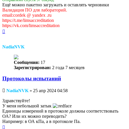
Ещё можно пакетно загружать и оставлять черновики
Валидация ПО для лабораторий.
email:cordek @ yandex .ru
https://t.me/limsaccreditation
https://vk.com/limsaccreditation
Вернуться
к
началу
NadiaNVK
Сообщения:
17
Зарегистрирован:
2 года 7 месяцев
Протоколы испытаний
Непрочитанное
NadiaNVK
»
25 апр 2024 04:58
сообщение
Здравствуйте!
У меня небольшой затык
Единицы измерений в протоколе должны соответствовать
ОА? Или их можно переводить?
Например: в ОА кПа, а в протоколе Па.
Вернуться