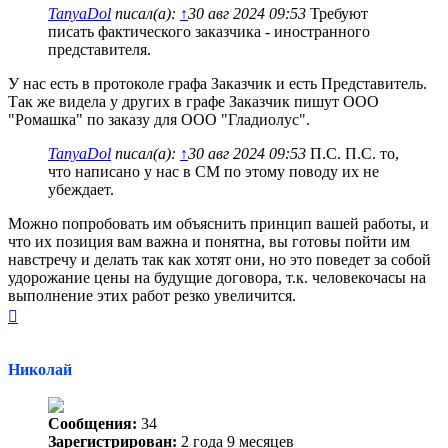
TanyaDol
писал(а):
↑
30 авг 2024 09:53
Требуют
писать фактического заказчика - иностранного
представителя.
У нас есть в протоколе графа Заказчик и есть Представитель.
Так же видела у других в графе Заказчик пишут ООО
"Ромашка" по заказу для ООО "Гладиолус".
TanyaDol
писал(а):
↑
30 авг 2024 09:53
П.С. П.С. то,
что написано у нас в СМ по этому поводу их не
убеждает.
Можно попробовать им объяснить принцип вашей работы, и
что их позиция вам важна и понятна, вы готовы пойти им
навстречу и делать так как хотят они, но это поведет за собой
удорожание цены на будущие договора, т.к. человекочасы на
выполнение этих работ резко увеличится.
Вернуться
к
началу
Николай
Сообщения:
34
Зарегистрирован:
2 года 9 месяцев