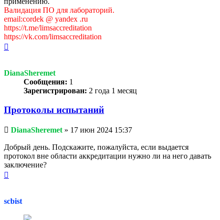
применению.
Валидация ПО для лабораторий.
email:cordek @ yandex .ru
https://t.me/limsaccreditation
https://vk.com/limsaccreditation
Вернуться
к
началу
DianaSheremet
Сообщения:
1
Зарегистрирован:
2 года 1 месяц
Протоколы испытаний
Непрочитанное
DianaSheremet
»
17 июн 2024 15:37
сообщение
Добрый день. Подскажите, пожалуйста, если выдается
протокол вне области аккредитации нужно ли на него давать
заключение?
Вернуться
к
началу
scbist