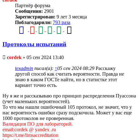
Партнёр форума
Сообщения:
2901
Зарегистрирован:
9 лет 3 месяца
Поблагодарили:
793 раза
Протоколы испытаний
Непрочитанное
cordek
»
05 сен 2024 13:40
сообщение
texadmin
писал(а):
↑
05 сен 2024 08:29
Расскажу
другой способ как считать вероятности. Правда не
знаю в каком ГОСТе найти, но в статистке этот
вариант точно есть.
Ну я же и рассказываю про принцип распределения Пуассона
(учет маленьких вероятностей).
То что мы нашли ошибочный 105 протокол, не значит, что у
нас вероятность ошибки сразу подскочила. Может у вас еще
1000 протоколов не проверенная.
Валидация ПО для лабораторий.
email:cordek @ yandex .ru
https://t.me/limsaccreditation