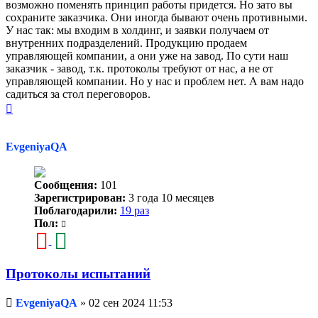
возможно поменять принцип работы придется. Но зато вы
сохраните заказчика. Они иногда бывают очень противными.
У нас так: мы входим в холдинг, и заявки получаем от
внутренних подразделений. Продукцию продаем
управляющей компании, а они уже на завод. По сути наш
заказчик - завод, т.к. протоколы требуют от нас, а не от
управляющей компании. Но у нас и проблем нет. А вам надо
садиться за стол переговоров.
Вернуться
к
началу
EvgeniyaQA
Сообщения:
101
Зарегистрирован:
3 года 10 месяцев
Поблагодарили:
19 раз
Пол:
Протоколы испытаний
Непрочитанное
EvgeniyaQA
»
02 сен 2024 11:53
сообщение