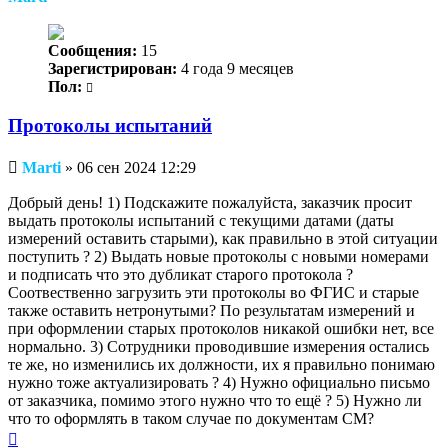
Сообщения:
15
Зарегистрирован:
4 года 9 месяцев
Пол:
Протоколы испытаний
Непрочитанное
Marti
»
06 сен 2024 12:29
сообщение
Добрый день! 1) Подскажите пожалуйста, заказчик просит
выдать протоколы испытаний с текущими датами (даты
измерений оставить старыми), как правильно в этой ситуации
поступить ? 2) Выдать новые протоколы с новыми номерами
и подписать что это дубликат старого протокола ?
Соотвественно загрузить эти протоколы во ФГИС и старые
также оставить нетронутыми? По результатам измерений и
при оформлении старых протоколов никакой ошибки нет, все
нормально. 3) Сотрудники проводившие измерения остались
те же, но изменились их должности, их я правильно понимаю
нужно тоже актуализировать ? 4) Нужно официально письмо
от заказчика, помимо этого нужно что то ещё ? 5) Нужно ли
что то оформлять в таком случае по документам СМ?
Вернуться