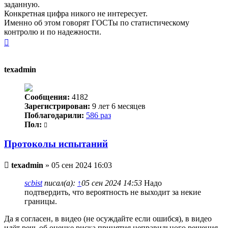
заданную.
Конкретная цифра никого не интересует.
Именно об этом говорят ГОСТы по статистическому
контролю и по надежности.
Вернуться
к
началу
texadmin
Сообщения:
4182
Зарегистрирован:
9 лет 6 месяцев
Поблагодарили:
586 раз
Пол:
Протоколы испытаний
Непрочитанное
texadmin
»
05 сен 2024 16:03
сообщение
scbist
писал(а):
↑
05 сен 2024 14:53
Надо
подтвердить, что вероятность не выходит за некие
границы.
Да я согласен, в видео (не осуждайте если ошибся), в видео
идёт речь об оценке риска принятия неправильного решения,