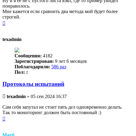
Ну и я её не с пустого листа взял, где то пример увидел
понравилось.
Мне кажется если сравнить два метода мой будет более
строгий.
Вернуться
к
началу
texadmin
Сообщения:
4182
Зарегистрирован:
9 лет 6 месяцев
Поблагодарили:
586 раз
Пол:
Протоколы испытаний
Непрочитанное
texadmin
»
05 сен 2024 16:37
сообщение
Сам себя запутал не стоит пять дел одновременно делать.
Так то мониторинг должен быть постоянный :)
Вернуться
к
началу
Marti