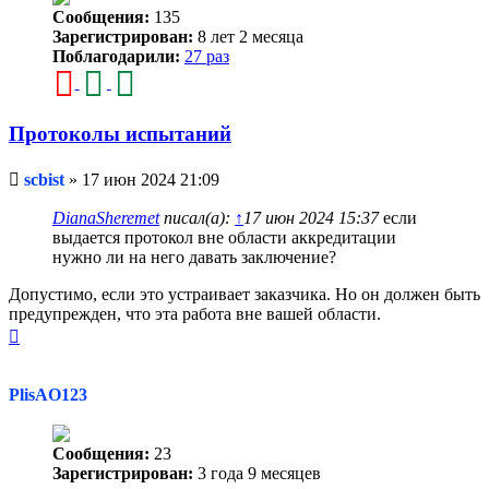
Сообщения:
135
Зарегистрирован:
8 лет 2 месяца
Поблагодарили:
27 раз
Протоколы испытаний
Непрочитанное
scbist
»
17 июн 2024 21:09
сообщение
DianaSheremet
писал(а):
↑
17 июн 2024 15:37
если
выдается протокол вне области аккредитации
нужно ли на него давать заключение?
Допустимо, если это устраивает заказчика. Но он должен быть
предупрежден, что эта работа вне вашей области.
Вернуться
к
началу
PlisAO123
Сообщения:
23
Зарегистрирован:
3 года 9 месяцев