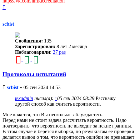
https://vk.com/limsaccreditation
Вернуться
к
началу
scbist
Сообщения:
135
Зарегистрирован:
8 лет 2 месяца
Поблагодарили:
27 раз
Протоколы испытаний
Непрочитанное
scbist
»
05 сен 2024 14:53
сообщение
texadmin
писал(а):
↑
05 сен 2024 08:29
Расскажу
другой способ как считать вероятности.
Мне кажется, что Вы несколько заблуждаетесь.
Перед нами не стоит задача рассчитать вероятность. Надо
подтвердить, что вероятность не выходит за некие границы.
В этом случае и берется выборка, по результатам ее проверки
делается вывод о том, что вероятность ошибки не превышает