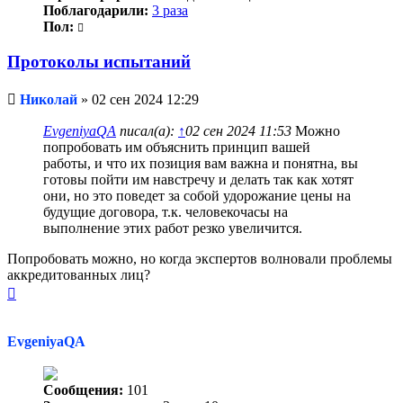
Поблагодарили:
3 раза
Пол:
Протоколы испытаний
Непрочитанное
Николай
»
02 сен 2024 12:29
сообщение
EvgeniyaQA
писал(а):
↑
02 сен 2024 11:53
Можно
попробовать им объяснить принцип вашей
работы, и что их позиция вам важна и понятна, вы
готовы пойти им навстречу и делать так как хотят
они, но это поведет за собой удорожание цены на
будущие договора, т.к. человекочасы на
выполнение этих работ резко увеличится.
Попробовать можно, но когда экспертов волновали проблемы
аккредитованных лиц?
Вернуться
к
началу
EvgeniyaQA
Сообщения:
101