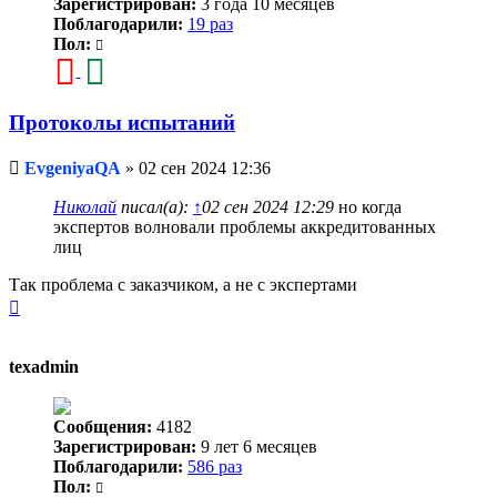
Зарегистрирован:
3 года 10 месяцев
Поблагодарили:
19 раз
Пол:
Протоколы испытаний
Непрочитанное
EvgeniyaQA
»
02 сен 2024 12:36
сообщение
Николай
писал(а):
↑
02 сен 2024 12:29
но когда
экспертов волновали проблемы аккредитованных
лиц
Так проблема с заказчиком, а не с экспертами
Вернуться
к
началу
texadmin
Сообщения:
4182
Зарегистрирован:
9 лет 6 месяцев
Поблагодарили:
586 раз
Пол: