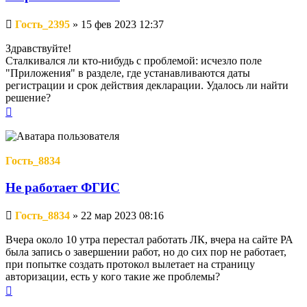
Непрочитанное
Гость_2395
»
15 фев 2023 12:37
сообщение
Здравствуйте!
Сталкивался ли кто-нибудь с проблемой: исчезло поле
"Приложения" в разделе, где устанавливаются даты
регистрации и срок действия декларации. Удалось ли найти
решение?
Вернуться
к
началу
Гость_8834
Не работает ФГИС
Непрочитанное
Гость_8834
»
22 мар 2023 08:16
сообщение
Вчера около 10 утра перестал работать ЛК, вчера на сайте РА
была запись о завершении работ, но до сих пор не работает,
при попытке создать протокол вылетает на страницу
авторизации, есть у кого такие же проблемы?
Вернуться
к