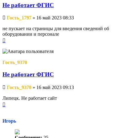
Не работает ФГИС
Непрочитанное
Гость_1797
»
16 май 2023 08:33
сообщение
не пускает на страницы для введения сведений об
оборудовании и персонале
Вернуться
к
началу
Гость_9370
Не работает ФГИС
Непрочитанное
Гость_9370
»
16 май 2023 09:13
сообщение
Липецк. Не работает сайт
Вернуться
к
началу
Игорь
Сообщения:
25