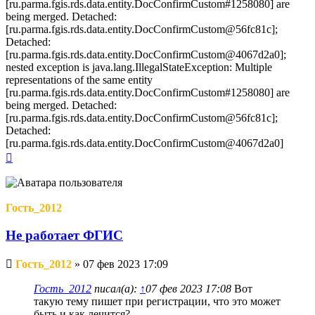
[ru.parma.fgis.rds.data.entity.DocConfirmCustom#1258080] are
being merged. Detached:
[ru.parma.fgis.rds.data.entity.DocConfirmCustom@56fc81c];
Detached:
[ru.parma.fgis.rds.data.entity.DocConfirmCustom@4067d2a0];
nested exception is java.lang.IllegalStateException: Multiple
representations of the same entity
[ru.parma.fgis.rds.data.entity.DocConfirmCustom#1258080] are
being merged. Detached:
[ru.parma.fgis.rds.data.entity.DocConfirmCustom@56fc81c];
Detached:
[ru.parma.fgis.rds.data.entity.DocConfirmCustom@4067d2a0]
Вернуться
к
началу
Гость_2012
Не работает ФГИС
Непрочитанное
Гость_2012
»
07 фев 2023 17:09
сообщение
Гость_2012
писал(а):
↑
07 фев 2023 17:08
Вот
такую тему пишет при регистрации, что это может
быть и как лечится?