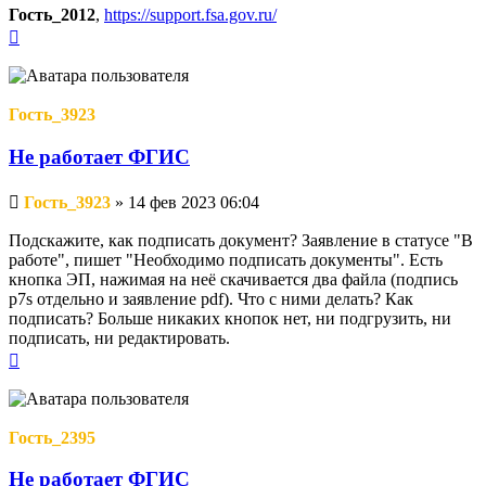
Гость_2012
,
https://support.fsa.gov.ru/
Вернуться
к
началу
Гость_3923
Не работает ФГИС
Непрочитанное
Гость_3923
»
14 фев 2023 06:04
сообщение
Подскажите, как подписать документ? Заявление в статусе "В
работе", пишет "Необходимо подписать документы". Есть
кнопка ЭП, нажимая на неё скачивается два файла (подпись
p7s отдельно и заявление pdf). Что с ними делать? Как
подписать? Больше никаких кнопок нет, ни подгрузить, ни
подписать, ни редактировать.
Вернуться
к
началу
Гость_2395
Не работает ФГИС