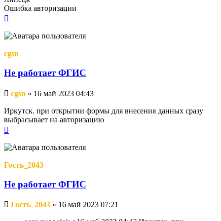
Ошибка авторизации
Вернуться
к
началу
cgsn
Не работает ФГИС
Непрочитанное
cgsn
»
16 май 2023 04:43
сообщение
Иркутск. при открытии формы для внесения данных сразу
выбрасывает на авторизацию
Вернуться
к
началу
Гость_2043
Не работает ФГИС
Непрочитанное
Гость_2043
»
16 май 2023 07:21
сообщение