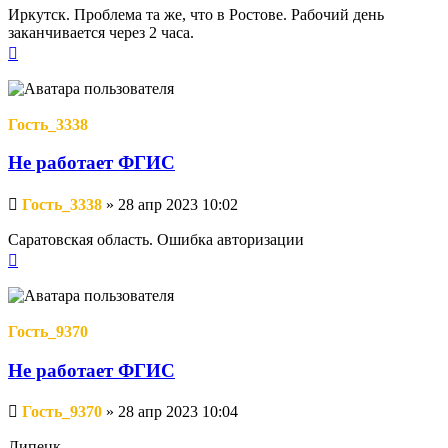
Иркутск. Проблема та же, что в Ростове. Рабочий день
заканчивается через 2 часа.
Вернуться
к
началу
Гость_3338
Не работает ФГИС
Непрочитанное
Гость_3338
»
28 апр 2023 10:02
сообщение
Саратовская область. Ошибка авторизации
Вернуться
к
началу
Гость_9370
Не работает ФГИС
Непрочитанное
Гость_9370
»
28 апр 2023 10:04
сообщение
Липецк