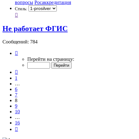
вопросы
Росаккредитация
Стиль:
Не работает ФГИС
Сообщений: 784
Страница
8
Перейти на страницу:
из
16
Пред.
1
…
6
7
8
9
10
…
16
След.