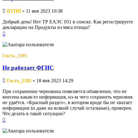
Непрочитанное
ВТПП
»
11 янв 2023 10:38
сообщение
Добрый день! Нет ТР ЕАЭС 051 в списке. Как регистрируете
декларации на Продукты из мяса птицы?
Вернуться
к
началу
Гость_2395
Не работает ФГИС
Непрочитанное
Гость_2395
»
18 янв 2023 14:29
сообщение
При сохранении черновика появляется объявление, что не
внесена какая-то информация, из-за чего сохранить черновик
не удаётся. «Красный раздел», в котором вроде бы не хватает
информации (и даже на всякий случай остальные), проверен.
Что делать в такой ситуации?
Вернуться
к
началу