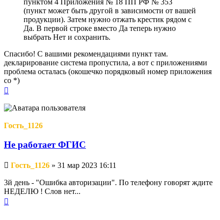
пунктом 4 Приложения № 18 ПП РФ № 353
(пункт может быть другой в зависимости от вашей
продукции). Затем нужно отжать крестик рядом с
Да. В первой строке вместо Да теперь нужно
выбрать Нет и сохранить.
Спасибо! С вашими рекомендациями пункт там.
декларирование система пропустила, а вот с приложениями
проблема осталась (окошечко порядковый номер приложения
со *)
Вернуться
к
началу
Гость_1126
Не работает ФГИС
Непрочитанное
Гость_1126
»
31 мар 2023 16:11
сообщение
3й день - "Ошибка авторизации". По телефону говорят ждите
НЕДЕЛЮ ! Слов нет...
Вернуться
к
началу