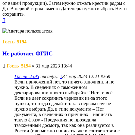
от вашей продукции). Затем нужно отжать крестик рядом с
Да. В первой строке вместо Да теперь нужно выбрать Нет и
сохранить.
Вернуться
к
началу
Гость_5194
Не работает ФГИС
Непрочитанное
Гость_5194
»
31 мар 2023 13:44
сообщение
Гость_2395
писал(а):
↑
31 мар 2023 12:21
#369
Если приложений нет, то ничего заполнять и не
нужно. В сведениях о таможенном
декларировании просто выбирайте "Нет" и всё.
Если не даёт сохранить черновик из-за этого
пункта, то тогда сделайте так: в первом случае
нужно выбрать Да, в типе документа – Нет
документа, в сведениях о причинах – написать
такую фразу - Продукция не проходила
таможенный досмотр, так как она реализуется в
России (или можно написать так: в соответствии с