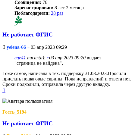
Сообщения:
76
Зарегистрирован:
8 лет 2 месяца
Поблагодарили:
28 раз
Не работает ФГИС
Непрочитанное
yelena-66
»
03 апр 2023 09:29
сообщение
cge41
писал(а):
↑
03 апр 2023 09:20
выдает
"страница не найдена",
Тоже самое, написала в тех. поддержку 31.03.2023.Просили
прислать пошаговые скрины. Пока исправлений и ответа нет.
Сроки подходили, отправила через другую вкладку.
Вернуться
к
началу
Гость_5194
Не работает ФГИС
Непрочитанное