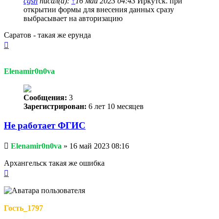
cgsn
писал(а):
↑
16 май 2023 04:43
Иркутск. при
открытии формы для внесения данных сразу
выбрасывает на авторизацию
Саратов - такая же ерунда
Вернуться
к
началу
Elenamir0n0va
Сообщения:
3
Зарегистрирован:
6 лет 10 месяцев
Не работает ФГИС
Непрочитанное
Elenamir0n0va
»
16 май 2023 08:16
сообщение
Архангельск такая же ошибка
Вернуться
к
началу
Гость_1797