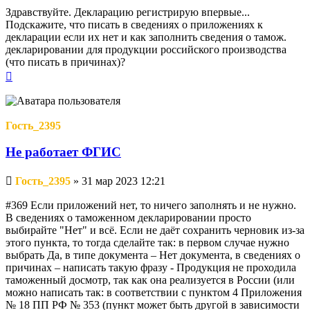
Здравствуйте. Декларацию регистрирую впервые...
Подскажите, что писать в сведениях о приложениях к
декларации если их нет и как заполнить сведения о тамож.
декларировании для продукции российского производства
(что писать в причинах)?
Вернуться
к
началу
Гость_2395
Не работает ФГИС
Непрочитанное
Гость_2395
»
31 мар 2023 12:21
сообщение
#369 Если приложений нет, то ничего заполнять и не нужно.
В сведениях о таможенном декларировании просто
выбирайте "Нет" и всё. Если не даёт сохранить черновик из-за
этого пункта, то тогда сделайте так: в первом случае нужно
выбрать Да, в типе документа – Нет документа, в сведениях о
причинах – написать такую фразу - Продукция не проходила
таможенный досмотр, так как она реализуется в России (или
можно написать так: в соответствии с пунктом 4 Приложения
№ 18 ПП РФ № 353 (пункт может быть другой в зависимости