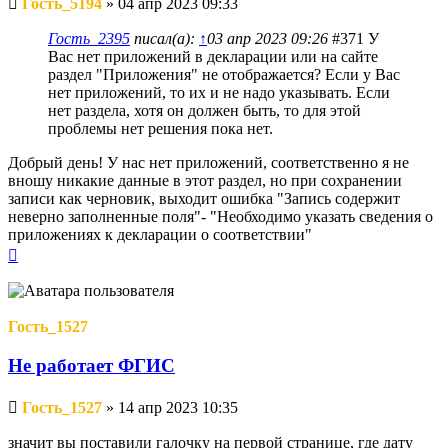
Гость_5194
»
04 апр 2023 09:33
сообщение
Гость_2395
писал(а):
↑
03 апр 2023 09:26
#371 У
Вас нет приложений в декларации или на сайте
раздел "Приложения" не отображается? Если у Вас
нет приложений, то их и не надо указывать. Если
нет раздела, хотя он должен быть, то для этой
проблемы нет решения пока нет.
Добрый день! У нас нет приложений, соответственно я не
вношу никакие данные в этот раздел, но при сохранении
записи как черновик, выходит ошибка "Запись содержит
неверно заполненные поля"- "Необходимо указать сведения о
приложениях к декларации о соответствии"
Вернуться
к
началу
Гость_1527
Не работает ФГИС
Непрочитанное
Гость_1527
»
14 апр 2023 10:35
сообщение
значит вы поставили галочку на первой странице, где дату