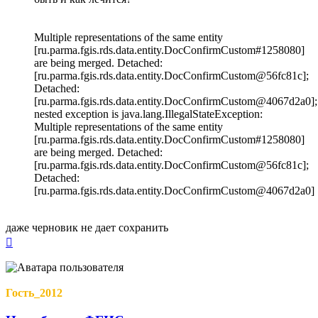
Multiple representations of the same entity
[ru.parma.fgis.rds.data.entity.DocConfirmCustom#1258080]
are being merged. Detached:
[ru.parma.fgis.rds.data.entity.DocConfirmCustom@56fc81c];
Detached:
[ru.parma.fgis.rds.data.entity.DocConfirmCustom@4067d2a0];
nested exception is java.lang.IllegalStateException:
Multiple representations of the same entity
[ru.parma.fgis.rds.data.entity.DocConfirmCustom#1258080]
are being merged. Detached:
[ru.parma.fgis.rds.data.entity.DocConfirmCustom@56fc81c];
Detached:
[ru.parma.fgis.rds.data.entity.DocConfirmCustom@4067d2a0]
даже черновик не дает сохранить
Вернуться
к
началу
Гость_2012