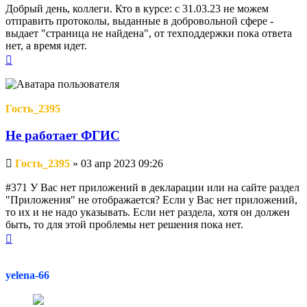
Добрый день, коллеги. Кто в курсе: с 31.03.23 не можем
отправить протоколы, выданные в добровольной сфере -
выдает "страница не найдена", от техподдержки пока ответа
нет, а время идет.
Вернуться
к
началу
Гость_2395
Не работает ФГИС
Непрочитанное
Гость_2395
»
03 апр 2023 09:26
сообщение
#371 У Вас нет приложений в декларации или на сайте раздел
"Приложения" не отображается? Если у Вас нет приложений,
то их и не надо указывать. Если нет раздела, хотя он должен
быть, то для этой проблемы нет решения пока нет.
Вернуться
к
началу
yelena-66