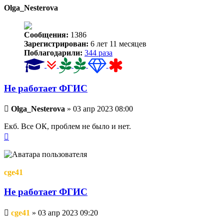
Olga_Nesterova
Сообщения:
1386
Зарегистрирован:
6 лет 11 месяцев
Поблагодарили:
344 раза
Не работает ФГИС
Непрочитанное
Olga_Nesterova
»
03 апр 2023 08:00
сообщение
Екб. Все ОК, проблем не было и нет.
Вернуться
к
началу
cge41
Не работает ФГИС
Непрочитанное
cge41
»
03 апр 2023 09:20
сообщение