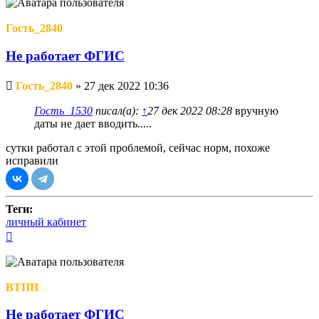
Гость_2840
Не работает ФГИС
Непрочитанное
Гость_2840
»
27 дек 2022 10:36
сообщение
Гость_1530
писал(а):
↑
27 дек 2022 08:28
вручную
даты не дает вводить.....
сутки работал с этой проблемой, сейчас норм, похоже
исправили
Теги:
личный кабинет
Вернуться
к
началу
ВТПП
Не работает ФГИС