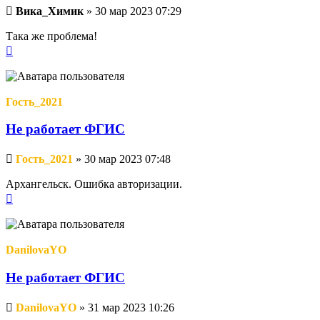
Непрочитанное
Вика_Химик
»
30 мар 2023 07:29
сообщение
Така же проблема!
Вернуться
к
началу
Гость_2021
Не работает ФГИС
Непрочитанное
Гость_2021
»
30 мар 2023 07:48
сообщение
Архангельск. Ошибка авторизации.
Вернуться
к
началу
DanilovaYO
Не работает ФГИС
Непрочитанное
DanilovaYO
»
31 мар 2023 10:26
сообщение