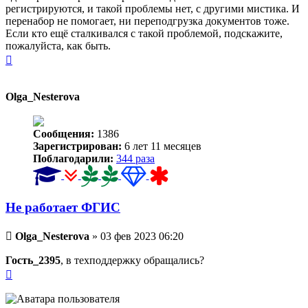
регистрируются, и такой проблемы нет, с другими мистика. И
перенабор не помогает, ни переподгрузка документов тоже.
Если кто ещё сталкивался с такой проблемой, подскажите,
пожалуйста, как быть.
Вернуться
к
началу
Olga_Nesterova
Сообщения:
1386
Зарегистрирован:
6 лет 11 месяцев
Поблагодарили:
344 раза
Не работает ФГИС
Непрочитанное
Olga_Nesterova
»
03 фев 2023 06:20
сообщение
Гость_2395
, в техподдержку обращались?
Вернуться
к
началу