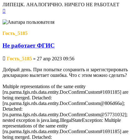
ЛИПЕЦК. АНАЛОГИЧНО. НИЧЕГО НЕ РАБОТАЕТ
Вернуться
к
началу
Гость_5185
Не работает ФГИС
Непрочитанное
Гость_5185
»
27 апр 2023 09:56
сообщение
Добрый день. При попытке сохранить и зарегистрировать
декларацию вылетает ошибка. Что с этим можно сделать?
Multiple representations of the same entity
[ru.parma.fgis.rds.data.entity.DocConfirmCustom#1691185] are
being merged. Detached:
[ru.parma.fgis.rds.data.entity.DocConfirmCustom@806d66a];
Detached:
[ru.parma.fgis.rds.data.entity.DocConfirmCustom@57731032];
nested exception is java.lang.IllegalStateException: Multiple
representations of the same entity
[ru.parma.fgis.rds.data.entity.DocConfirmCustom#1691185] are
being merged. Detached: