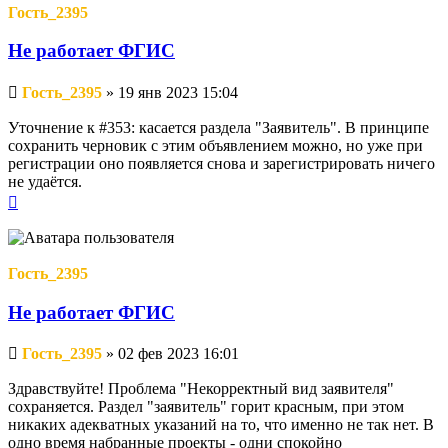
Гость_2395
Не работает ФГИС
Непрочитанное
Гость_2395
»
19 янв 2023 15:04
сообщение
Уточнение к #353: касается раздела "Заявитель". В принципе
сохранить черновик с этим объявлением можно, но уже при
регистрации оно появляется снова и зарегистрировать ничего
не удаётся.
Вернуться
к
началу
Гость_2395
Не работает ФГИС
Непрочитанное
Гость_2395
»
02 фев 2023 16:01
сообщение
Здравствуйте! Проблема "Некорректный вид заявителя"
сохраняется. Раздел "заявитель" горит красным, при этом
никаких адекватных указаний на то, что именно не так нет. В
одно время набранные проекты - одни спокойно