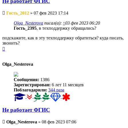
Не работает ФГИС
Непрочитанное
Гость_2012
»
07 фев 2023 17:14
сообщение
Olga_Nesterova
писал(а):
↑
03 фев 2023 06:20
Гость_2395
, в техподдержку обращались?
подскажите, как в эту техподдержку обратиться? куда писать,
звонить?
Вернуться
к
началу
Olga_Nesterova
Сообщения:
1386
Зарегистрирован:
6 лет 11 месяцев
Поблагодарили:
344 раза
Не работает ФГИС
Непрочитанное
Olga_Nesterova
»
08 фев 2023 07:06
сообщение