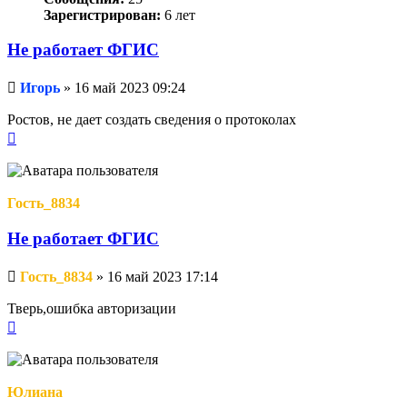
Зарегистрирован:
6 лет
Не работает ФГИС
Непрочитанное
Игорь
»
16 май 2023 09:24
сообщение
Ростов, не дает создать сведения о протоколах
Вернуться
к
началу
Гость_8834
Не работает ФГИС
Непрочитанное
Гость_8834
»
16 май 2023 17:14
сообщение
Тверь,ошибка авторизации
Вернуться
к
началу
Юлиана