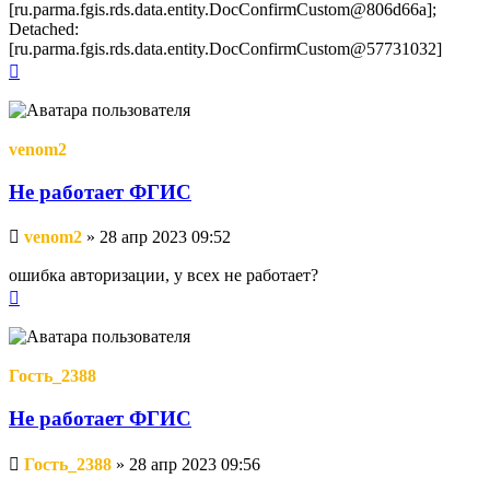
[ru.parma.fgis.rds.data.entity.DocConfirmCustom@806d66a];
Detached:
[ru.parma.fgis.rds.data.entity.DocConfirmCustom@57731032]
Вернуться
к
началу
venom2
Не работает ФГИС
Непрочитанное
venom2
»
28 апр 2023 09:52
сообщение
ошибка авторизации, у всех не работает?
Вернуться
к
началу
Гость_2388
Не работает ФГИС
Непрочитанное
Гость_2388
»
28 апр 2023 09:56
сообщение