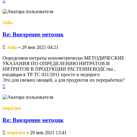
к
началу
Julia
Re: Внедрение методик
Непрочитанное
Julia
»
29 янв 2021 04:21
сообщение
Определяем нитраты ионометрически МЕТОДИЧЕСКИЕ
УКАЗАНИЯ ПО ОПРЕДЕЛЕНИЮ НИТРАТОВ И
НИТРИТОВ В ПРОДУКЦИИ РАСТЕНИЕВОДСтва ,
входящая в ТР ТС 021/2011 просто и недорого
Это для свежих овощей, а для продуктов их переработки?
Вернуться
к
началу
mspicina
Re: Внедрение методик
Непрочитанное
mspicina
»
29 янв 2021 13:41
сообщение