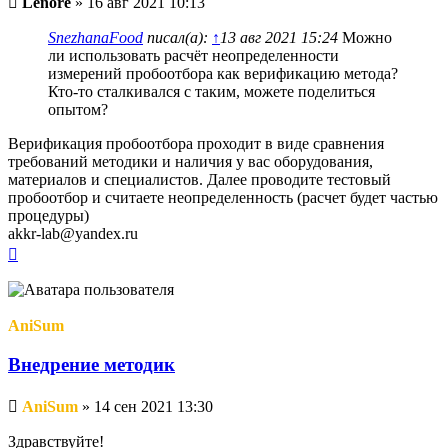
Lenore
»
16 авг 2021 10:13
сообщение
SnezhanaFood
писал(а):
↑
13 авг 2021 15:24
Можно
ли использовать расчёт неопределенности
измерений пробоотбора как верификацию метода?
Кто-то сталкивался с таким, можете поделиться
опытом?
Верификация пробоотбора проходит в виде сравнения
требований методики и наличия у вас оборудования,
материалов и специалистов. Далее проводите тестовый
пробоотбор и считаете неопределенность (расчет будет частью
процедуры)
akkr-lab@yandex.ru
Вернуться
к
началу
AniSum
Внедрение методик
Непрочитанное
AniSum
»
14 сен 2021 13:30
сообщение
Здравствуйте!