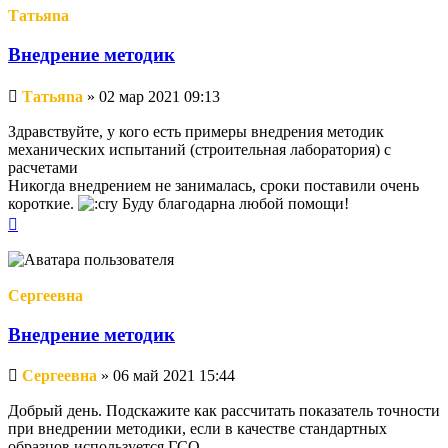
Тaтьяna
Внедрение методик
Непрочитанное
Тaтьяna
»
02 мар 2021 09:13
сообщение
Здравствуйте, у кого есть примеры внедрения методик
механических испытаний (строительная лаборатория) с
расчетами
Никогда внедрением не занималась, сроки поставили очень
короткие.
Буду благодарна любой помощи!
Вернуться
к
началу
Сергеевна
Внедрение методик
Непрочитанное
Сергеевна
»
06 май 2021 15:44
сообщение
Добрый день. Подскажите как рассчитать показатель точности
при внедрении методики, если в качестве стандартных
образцов используется ГСО.