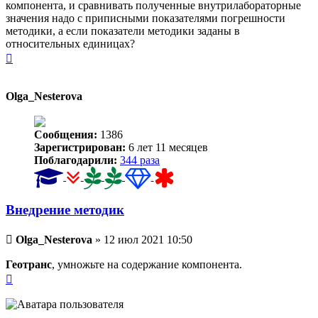
компонента, и сравнивать полученные внутрилабораторные
значения надо с приписными показателями погрешности
методики, а если показатели методики заданы в
относительных единицах?
Вернуться
к
началу
Olga_Nesterova
Сообщения:
1386
Зарегистрирован:
6 лет 11 месяцев
Поблагодарили:
344 раза
Внедрение методик
Непрочитанное
Olga_Nesterova
»
12 июл 2021 10:50
сообщение
Геотранс
, умножьте на содержание компонента.
Вернуться
к
началу