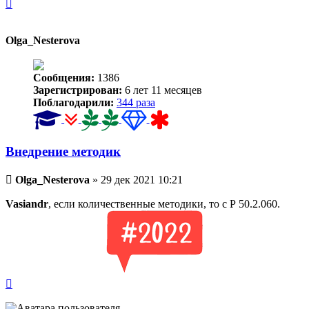
Вернуться
к
началу
Olga_Nesterova
Сообщения:
1386
Зарегистрирован:
6 лет 11 месяцев
Поблагодарили:
344 раза
Внедрение методик
Непрочитанное
Olga_Nesterova
»
29 дек 2021 10:21
сообщение
Vasiandr
, если количественные методики, то с Р 50.2.060.
Вернуться
к
началу