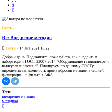
…
9
След.
Гость
Re: Внедрение методик
Непрочитанное
Гость
»
14 янв 2021 10:22
сообщение
Добрый день. Подскажите, пожалуйста, как внедрить в
лаборатории ГОСТ 33007-2014 "Оборудование газопылевое и
пылеулавливающие". Планируем по данному ГОСТу
определять запыленность промвыбросов методом внешней
фильтрации на фильтры АФА.
Теги:
внедрение методик
методика
Вернуться
к