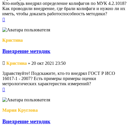
Кто-нибудь внедрял определение колифагов по МУК 4.2.1018?
Как проводили внедрение, где брали колифаги и нужно ли их
иметь, чтобы доказать работоспособность методики?
Вернуться
к
началу
Кристина
Внедрение методик
Непрочитанное
Кристина
»
20 окт 2021 23:50
сообщение
Здравствуйте! Подскажите, кто-то внедрял ГОСТ Р ИСО
16017-1 - 2007? Есть примеры примеры оценки
метрологических характеристик измерений?
Вернуться
к
началу
Мария Круглова
Внедрение методик