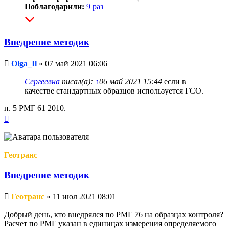
Поблагодарили:
9 раз
Внедрение методик
Непрочитанное
Olga_Il
»
07 май 2021 06:06
сообщение
Сергеевна
писал(а):
↑
06 май 2021 15:44
если в
качестве стандартных образцов используется ГСО.
п. 5 РМГ 61 2010.
Вернуться
к
началу
Геотранс
Внедрение методик
Непрочитанное
Геотранс
»
11 июл 2021 08:01
сообщение
Добрый день, кто внедрялся по РМГ 76 на образцах контроля?
Расчет по РМГ указан в единицах измерения определяемого