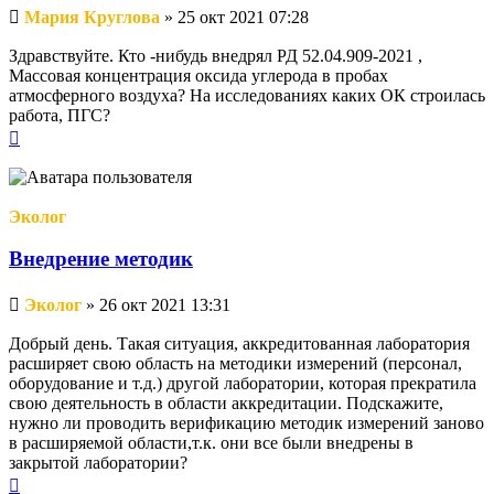
Непрочитанное
Мария Круглова
»
25 окт 2021 07:28
сообщение
Здравствуйте. Кто -нибудь внедрял РД 52.04.909-2021 ,
Массовая концентрация оксида углерода в пробах
атмосферного воздуха? На исследованиях каких ОК строилась
работа, ПГС?
Вернуться
к
началу
Эколог
Внедрение методик
Непрочитанное
Эколог
»
26 окт 2021 13:31
сообщение
Добрый день. Такая ситуация, аккредитованная лаборатория
расширяет свою область на методики измерений (персонал,
оборудование и т.д.) другой лаборатории, которая прекратила
свою деятельность в области аккредитации. Подскажите,
нужно ли проводить верификацию методик измерений заново
в расширяемой области,т.к. они все были внедрены в
закрытой лаборатории?
Вернуться