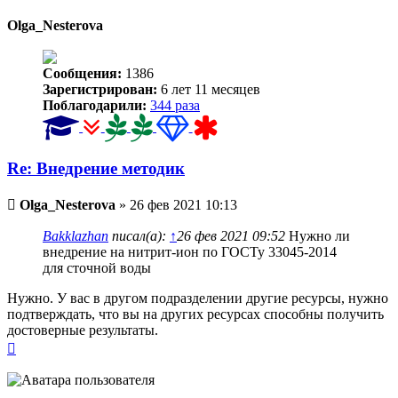
началу
Olga_Nesterova
Сообщения:
1386
Зарегистрирован:
6 лет 11 месяцев
Поблагодарили:
344 раза
Re: Внедрение методик
Непрочитанное
Olga_Nesterova
»
26 фев 2021 10:13
сообщение
Bakklazhan
писал(а):
↑
26 фев 2021 09:52
Нужно ли
внедрение на нитрит-ион по ГОСТу 33045-2014
для сточной воды
Нужно. У вас в другом подразделении другие ресурсы, нужно
подтверждать, что вы на других ресурсах способны получить
достоверные результаты.
Вернуться
к
началу