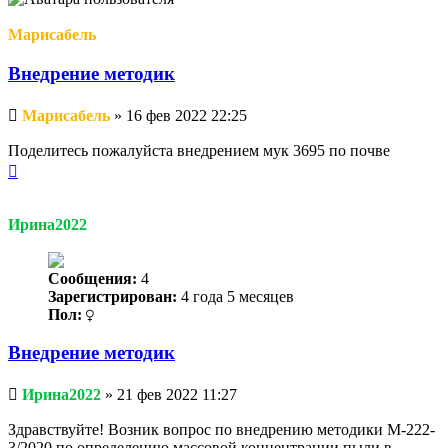
Марисабель
Внедрение методик
Непрочитанное
Марисабель
»
16 фев 2022 22:25
сообщение
Поделитесь пожалуйста внедрением мук 3695 по почве
Вернуться
к
началу
Ирина2022
Сообщения:
4
Зарегистрирован:
4 года 5 месяцев
Пол:
Внедрение методик
Непрочитанное
Ирина2022
»
21 фев 2022 11:27
сообщение
Здравствуйте! Возник вопрос по внедрению методики М-222-
3/2020 по определению массовой концентрации пыли в