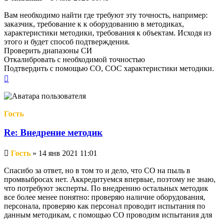
сообщение
Вам необходимо найти где требуют эту точность, например:
заказчик, требование к к оборудованию в методиках,
характеристики методики, требования к объектам. Исходя из
этого и будет способ подтверждения.
Проверить диапазоны СИ
Откалибровать с необходимой точностью
Подтвердить с помощью СО, СОС характеристики методики.
Вернуться
к
началу
Гость
Re: Внедрение методик
Непрочитанное
Гость
»
14 янв 2021 11:01
сообщение
Спасибо за ответ, но в том то и дело, что СО на пыль в
промвыбросах нет. Аккредитуемся впервые, поэтому не знаю,
что потребуют эксперты. По внедрению остальных методик
все более менее понятно: проверяю наличие оборудования,
персонала, проверяю как персонал проводит испытания по
данным методикам, с помощью СО проводим испытания для