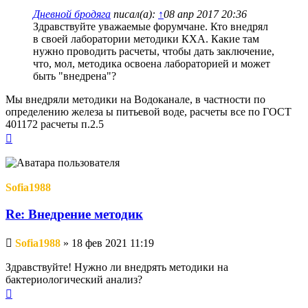
Дневной бродяга
писал(а):
↑
08 апр 2017 20:36
Здравствуйте уважаемые форумчане. Кто внедрял
в своей лаборатории методики КХА. Какие там
нужно проводить расчеты, чтобы дать заключение,
что, мол, методика освоена лабораторией и может
быть "внедрена"?
Мы внедряли методики на Водоканале, в частности по
определению железа ы питьевой воде, расчеты все по ГОСТ
401172 расчеты п.2.5
Вернуться
к
началу
Sofia1988
Re: Внедрение методик
Непрочитанное
Sofia1988
»
18 фев 2021 11:19
сообщение
Здравствуйте! Нужно ли внедрять методики на
бактериологический анализ?
Вернуться
к