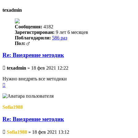
началу
texadmin
Сообщения:
4182
Зарегистрирован:
9 лет 6 месяцев
Поблагодарили:
586 раз
Пол:
Re: Внедрение методик
Непрочитанное
texadmin
»
18 фев 2021 12:22
сообщение
Нужно внедрять все методики
Вернуться
к
началу
Sofia1988
Re: Внедрение методик
Непрочитанное
Sofia1988
»
18 фев 2021 13:12
сообщение