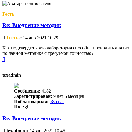
началу
Гость
Re: Внедрение методик
Непрочитанное
Гость
»
14 янв 2021 10:29
сообщение
Как подтвердить, что лаборатория способна проводить анализ
по данной методике с требуемой точностью?
Вернуться
к
началу
texadmin
Сообщения:
4182
Зарегистрирован:
9 лет 6 месяцев
Поблагодарили:
586 раз
Пол:
Re: Внедрение методик
Непрочитанное
texadmin
»
14 янв 2021 10:45