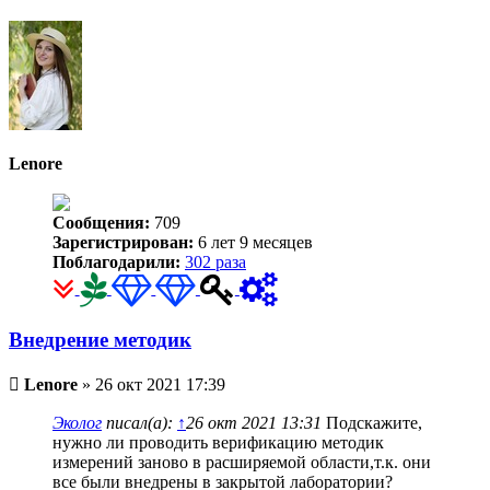
к
началу
Lenore
Сообщения:
709
Зарегистрирован:
6 лет 9 месяцев
Поблагодарили:
302 раза
Внедрение методик
Непрочитанное
Lenore
»
26 окт 2021 17:39
сообщение
Эколог
писал(а):
↑
26 окт 2021 13:31
Подскажите,
нужно ли проводить верификацию методик
измерений заново в расширяемой области,т.к. они
все были внедрены в закрытой лаборатории?