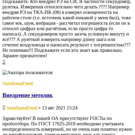
Подскажите. Кто внедрял РЭ на СИ. В частности секундомер,
рулетка. Измерения относительно чего делать ???? Например
внедряя РЭ на ТКА-ПК (08) я измерял освещенность на
рабочем столе (т.е. источник какой-никакой у меня был), тоже
самое м/к, шум, вибрация - рассчитал погрешность (если он в
относит цифрах или расчётная, если просто цифра то
написал). А секундомером просто засечь условную минуту и
всё??? А рулеткой измерить например длину шага или
сечение воздуховода и написать результат с погрешностью???
Не понимаю!!! Подскажите если кто знает как правильно.
Заранее признателен!
Вернуться
к
началу
SnezhanaFood
Внедрение методик
Непрочитанное
SnezhanaFood
»
13 авг 2021 15:24
сообщение
Здравствуйте! В нашей ОА присутствуют ГОСТы по
пробоотбора. По ГОСТ 17025-2019 необходимо учитывать
неопределенность измерений, но не очень нам понятно нужно
ли верифицировать данные методики, ведь как такого