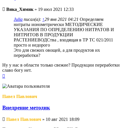
Непрочитанное
Вика_Химик
»
19 июл 2021 12:33
сообщение
Julia
писал(а):
↑
29 янв 2021 04:21
Определяем
нитраты ионометрически МЕТОДИЧЕСКИЕ
УКАЗАНИЯ ПО ОПРЕДЕЛЕНИЮ НИТРАТОВ И
НИТРИТОВ В ПРОДУКЦИИ
РАСТЕНИЕВОДСтва , входящая в ТР ТС 021/2011
просто и недорого
Это для свежих овощей, а для продуктов их
переработки?
Ну у нас в области только свежие? Продукции переработки
славо богу нет.
Вернуться
к
началу
Павел Павлович
Внедрение методик
Непрочитанное
Павел Павлович
»
10 авг 2021 18:09
сообщение