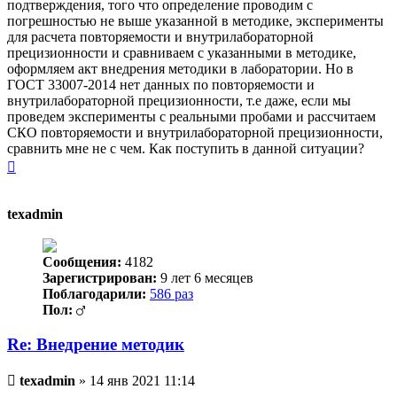
подтверждения, того что определение проводим с
погрешностью не выше указанной в методике, эксперименты
для расчета повторяемости и внутрилабораторной
прецизионности и сравниваем с указанными в методике,
оформляем акт внедрения методики в лаборатории. Но в
ГОСТ 33007-2014 нет данных по повторяемости и
внутрилабораторной прецизионности, т.е даже, если мы
проведем эксперименты с реальными пробами и рассчитаем
СКО повторяемости и внутрилабораторной прецизионности,
сравнить мне не с чем. Как поступить в данной ситуации?
Вернуться
к
началу
texadmin
Сообщения:
4182
Зарегистрирован:
9 лет 6 месяцев
Поблагодарили:
586 раз
Пол:
Re: Внедрение методик
Непрочитанное
texadmin
»
14 янв 2021 11:14
сообщение