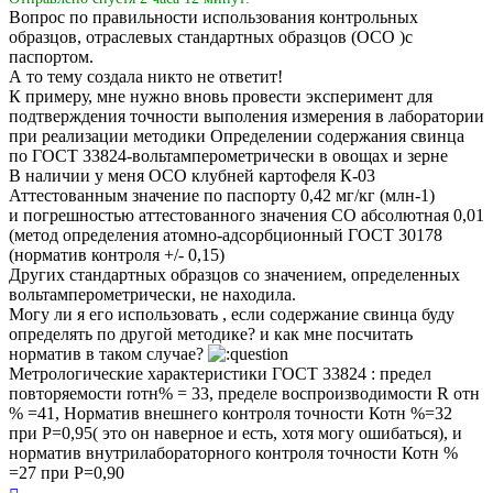
Вопрос по правильности использования контрольных
образцов, отраслевых стандартных образцов (ОСО )с
паспортом.
А то тему создала никто не ответит!
К примеру, мне нужно вновь провести эксперимент для
подтверждения точности выполения измерения в лаборатории
при реализации методики Определении содержания свинца
по ГОСТ 33824-вольтамперометрически в овощах и зерне
В наличии у меня ОСО клубней картофеля К-03
Аттестованным значение по паспорту 0,42 мг/кг (млн-1)
и погрешностью аттестованного значения СО абсолютная 0,01
(метод определения атомно-адсорбционный ГОСТ 30178
(норматив контроля +/- 0,15)
Других стандартных образцов со значением, определенных
вольтамперометрически, не находила.
Могу ли я его использовать , если содержание свинца буду
определять по другой методике? и как мне посчитать
норматив в таком случае?
Метрологические характеристики ГОСТ 33824 : предел
повторяемости rотн% = 33, пределе воспроизводимости R отн
% =41, Норматив внешнего контроля точности Котн %=32
при Р=0,95( это он наверное и есть, хотя могу ошибаться), и
норматив внутрилабораторного контроля точности Котн %
=27 при Р=0,90
Вернуться