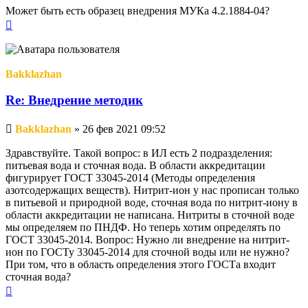
Может быть есть образец внедрения МУКа 4.2.1884-04?
Вернуться
к
началу
Bakklazhan
Re: Внедрение методик
Непрочитанное
Bakklazhan
»
26 фев 2021 09:52
сообщение
Здравствуйте. Такой вопрос: в ИЛ есть 2 подразделения:
питьевая вода и сточная вода. В области аккредитации
фигурирует ГОСТ 33045-2014 (Методы определения
азотсодержащих веществ). Нитрит-ион у нас прописан только
в питьевой и природной воде, сточная вода по нитрит-иону в
области аккредитации не написана. Нитриты в сточной воде
мы определяем по ПНДФ. Но теперь хотим определять по
ГОСТ 33045-2014. Вопрос: Нужно ли внедрение на нитрит-
ион по ГОСТу 33045-2014 для сточной воды или не нужно?
При том, что в область определения этого ГОСТа входит
сточная вода?
Вернуться
к