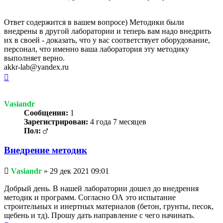
Ответ содержится в вашем вопросе) Методики были
внедрены в другой лаборатории и теперь вам надо внедрить
их в своей - доказать, что у вас соответствует оборудование,
персонал, что именно ваша лаборатория эту методику
выполняет верно.
akkr-lab@yandex.ru
Вернуться
к
началу
Vasiandr
Сообщения:
1
Зарегистрирован:
4 года 7 месяцев
Пол:
Внедрение методик
Непрочитанное
Vasiandr
»
29 дек 2021 09:01
сообщение
Добрый день. В нашей лаборатории дошел до внедрения
методик и программ. Согласно ОА это испытание
строительных и инертных материалов (бетон, грунты, песок,
щебень и тд). Прошу дать направление с чего начинать.