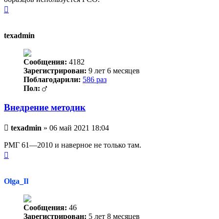
Вернуться
к
началу
texadmin
Сообщения:
4182
Зарегистрирован:
9 лет 6 месяцев
Поблагодарили:
586 раз
Пол:
Внедрение методик
Непрочитанное
texadmin
»
06 май 2021 18:04
сообщение
РМГ 61—2010 и наверное не только там.
Вернуться
к
началу
Olga_Il
Сообщения:
46
Зарегистрирован:
5 лет 8 месяцев