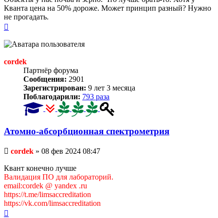
Кванта цена на 50% дороже. Может принцип разный? Нужно
не прогадать.
Вернуться
к
началу
cordek
Партнёр форума
Сообщения:
2901
Зарегистрирован:
9 лет 3 месяца
Поблагодарили:
793 раза
Атомно-абсорбционная спектрометрия
Непрочитанное
cordek
»
08 фев 2024 08:47
сообщение
Квант конечно лучше
Валидация ПО для лабораторий.
email:cordek @ yandex .ru
https://t.me/limsaccreditation
https://vk.com/limsaccreditation
Вернуться