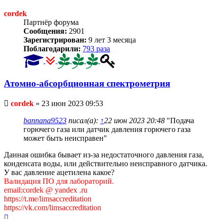
cordek
Партнёр форума
Сообщения:
2901
Зарегистрирован:
9 лет 3 месяца
Поблагодарили:
793 раза
Атомно-абсорбционная спектрометрия
Непрочитанное
cordek
»
23 июн 2023 09:53
сообщение
bannana9523
писал(а):
↑
22 июн 2023 20:48
"Подача
горючего газа или датчик давления горючего газа
может быть неисправен"
Данная ошибка бывает из-за недостаточного давления газа,
конденсата воды, или действительно неисправного датчика.
У вас давление ацетилена какое?
Валидация ПО для лабораторий.
email:cordek @ yandex .ru
https://t.me/limsaccreditation
https://vk.com/limsaccreditation
Вернуться