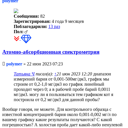
polymer
Сообщения:
82
Зарегистрирован:
4 года 9 месяцев
Поблагодарили:
13 раз
Пол:
Атомно-абсорбционная спектрометрия
Непрочитанное
polymer
»
22 июн 2023 07:23
сообщение
Татьяна Ч
писал(а):
↑
21 июн 2023 12:20
диапазон
измерений бария от 0,001-500мг/дм3, график мы
строим от 0,2-1,0 мг/дм3 но график линейный
проходит через 0; а в рабочей пробе барий 0,0011
мг/дм3. могу ли я пользоваться тем графиком кот я
построила от 0,2 мг/дм3 для данной пробы?
Вообще говоря, не можете. Для контрольного образца с
известной концентрацией бария около 0,001-0,002 мг/л по
вашему графику какие результаты получаются? С какой
погрешностью? А холостая проба дает какой-либо ненулевой