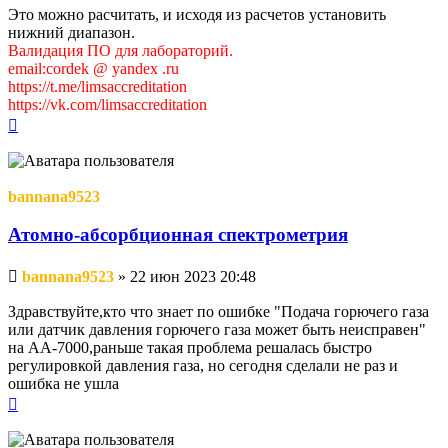
Это можно расчитать, и исходя из расчетов установить
нижний диапазон.
Валидация ПО для лабораторий.
email:cordek @ yandex .ru
https://t.me/limsaccreditation
https://vk.com/limsaccreditation
Вернуться
к
началу
bannana9523
Атомно-абсорбционная спектрометрия
Непрочитанное
bannana9523
»
22 июн 2023 20:48
сообщение
Здравствуйте,кто что знает по ошибке "Подача горючего газа
или датчик давления горючего газа может быть неисправен"
на АА-7000,раньше такая проблема решалась быстро
регулировкой давления газа, но сегодня сделали не раз и
ошибка не ушла
Вернуться
к
началу