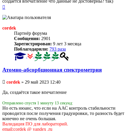
создается впечатление что данные не достоверны? так)
Вернуться
к
началу
cordek
Партнёр форума
Сообщения:
2901
Зарегистрирован:
9 лет 3 месяца
Поблагодарили:
793 раза
Атомно-абсорбционная спектрометрия
Непрочитанное
cordek
»
29 май 2023 12:40
сообщение
Да, создаётся такое впечатление
Отправлено спустя 1 минуту 13 секунд:
Но есть нюанс, что если на ААС контроль стабильности
проводится после получения градуировки, то разность будет
конечно не очень большая.
Валидация ПО для лабораторий.
email:cordek @ yandex .ru