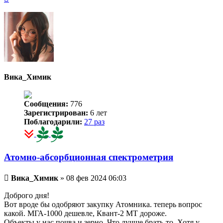
к
началу
Вика_Химик
Сообщения:
776
Зарегистрирован:
6 лет
Поблагодарили:
27 раз
Атомно-абсорбционная спектрометрия
Непрочитанное
Вика_Химик
»
08 фев 2024 06:03
сообщение
Доброго дня!
Вот вроде бы одобряют закупку Атомника. теперь вопрос
какой. МГА-1000 дешевле, Квант-2 МТ дороже.
Объекты у нас почва и зерно. Что лучше брать-то. Хотя у