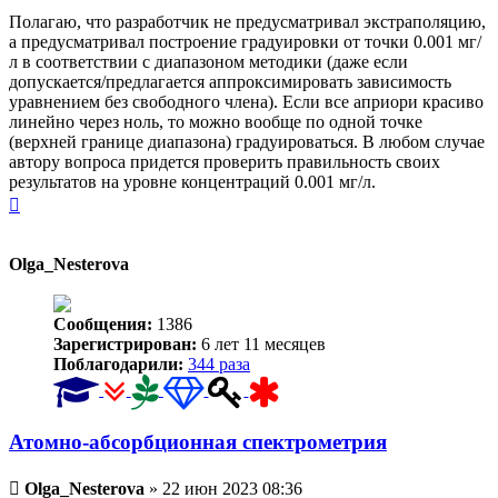
Полагаю, что разработчик не предусматривал экстраполяцию,
а предусматривал построение градуировки от точки 0.001 мг/
л в соответствии с диапазоном методики (даже если
допускается/предлагается аппроксимировать зависимость
уравнением без свободного члена). Если все априори красиво
линейно через ноль, то можно вообще по одной точке
(верхней границе диапазона) градуироваться. В любом случае
автору вопроса придется проверить правильность своих
результатов на уровне концентраций 0.001 мг/л.
Вернуться
к
началу
Olga_Nesterova
Сообщения:
1386
Зарегистрирован:
6 лет 11 месяцев
Поблагодарили:
344 раза
Атомно-абсорбционная спектрометрия
Непрочитанное
Olga_Nesterova
»
22 июн 2023 08:36