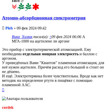
Пол:
Атомно-абсорбционная спектрометрия
Непрочитанное
Pleh
»
09 фев 2024 09:42
сообщение
Вика_Химик
писал(а):
↑
09 фев 2024 06:06
А
МГА-1000 на ацетилене ли аргоне
Это прибор с электротермической атомизацией. Ему
необходима
отдельная мощная электросеть
и баллон с
аргоном.
У приведённых Вами "Квантов" пламенная атомизация, для
неё нужен ацетилен. Причём расход его большой и стоит он
не дёшево.
И ещё. Электротермика более чувствительна. Вроде как нет
методик на определение ртути в пищёвке с помощью
пламенной ААС.
Вернуться
к
началу
cordek