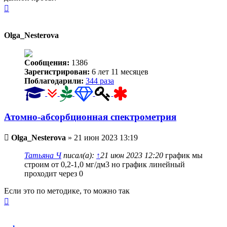
Вернуться
к
началу
Olga_Nesterova
Сообщения:
1386
Зарегистрирован:
6 лет 11 месяцев
Поблагодарили:
344 раза
Атомно-абсорбционная спектрометрия
Непрочитанное
Olga_Nesterova
»
21 июн 2023 13:19
сообщение
Татьяна Ч
писал(а):
↑
21 июн 2023 12:20
график мы
строим от 0,2-1,0 мг/дм3 но график линейный
проходит через 0
Если это по методике, то можно так
Вернуться
к
началу