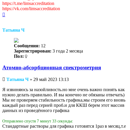
https://t.me/limsaccreditation
https://vk.com/limsaccreditation
Вернуться
к
началу
Татьяна Ч
Сообщения:
12
Зарегистрирован:
3 года 2 месяца
Пол:
Атомно-абсорбционная спектрометрия
Непрочитанное
Татьяна Ч
»
29 май 2023 13:13
сообщение
Я извиняюсь за назойливость.но мне очень важно понять как
нужно делать правильно. И вы конечно не обязаны отвечать)
Мы не проверяем стабильность графика,мы строим его вновь
каждый раз перед серией проб.и для ККШ берем этот массив
данных из проведённого графика
Отправлено спустя 7 минут 33 секунды:
Стандартные растворы для графика готовятся 1раз в месяц,т.е