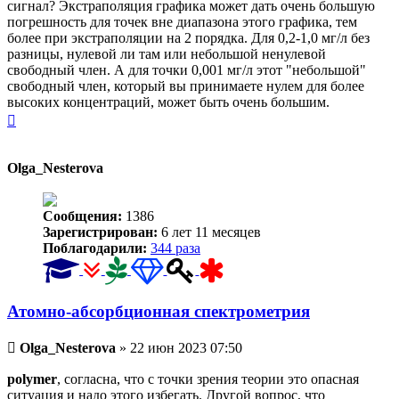
сигнал? Экстраполяция графика может дать очень большую
погрешность для точек вне диапазона этого графика, тем
более при экстраполяции на 2 порядка. Для 0,2-1,0 мг/л без
разницы, нулевой ли там или небольшой ненулевой
свободный член. А для точки 0,001 мг/л этот "небольшой"
свободный член, который вы принимаете нулем для более
высоких концентраций, может быть очень большим.
Вернуться
к
началу
Olga_Nesterova
Сообщения:
1386
Зарегистрирован:
6 лет 11 месяцев
Поблагодарили:
344 раза
Атомно-абсорбционная спектрометрия
Непрочитанное
Olga_Nesterova
»
22 июн 2023 07:50
сообщение
polymer
, согласна, что с точки зрения теории это опасная
ситуация и надо этого избегать. Другой вопрос, что