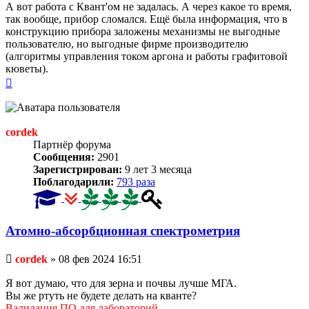
А вот работа с Квант'ом не задалась. А через какое то время,
так вообще, прибор сломался. Ещё была информация, что в
конструкцию прибора заложены механизмы не выгодные
пользователю, но выгодные фирме производителю
(алгоритмы управления током аргона и работы графитовой
кюветы).
Вернуться
к
началу
cordek
Партнёр форума
Сообщения:
2901
Зарегистрирован:
9 лет 3 месяца
Поблагодарили:
793 раза
Атомно-абсорбционная спектрометрия
Непрочитанное
cordek
»
08 фев 2024 16:51
сообщение
Я вот думаю, что для зерна и почвы лучше МГА.
Вы же ртуть не будете делать на кванте?
Валидация ПО для лабораторий.