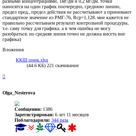
разными концентрациями, 1мг/дм и 0,2 мг/дм. точки
наносятся на один график поочередно, среднюю линию,
предел пред., предел действия не рассчитывают а принимают
стандартное значение из РМГ-76, Rср=1,128. мне кажется не
правильно рассчитываем результат контрольной процедуры,
т.е. саму точку для графика. а в чем ошибка не могу
разобраться. но средняя линия точно не должна висеть вне
графика)
Вложения
ККШ цинк.xlsx
(44.6 КБ) 221 скачивание
Вернуться
к
началу
Olga_Nesterova
Сообщения:
1386
Зарегистрирован:
6 лет 11 месяцев
Поблагодарили:
344 раза