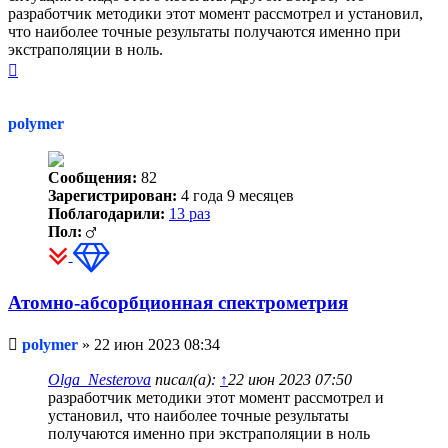
разработчик методики этот момент рассмотрел и установил,
что наиболее точные результаты получаются именно при
экстраполяции в ноль.
Вернуться
к
началу
polymer
Сообщения:
82
Зарегистрирован:
4 года 9 месяцев
Поблагодарили:
13 раз
Пол:
Атомно-абсорбционная спектрометрия
Непрочитанное
polymer
»
22 июн 2023 08:34
сообщение
Olga_Nesterova
писал(а):
↑
22 июн 2023 07:50
разработчик методики этот момент рассмотрел и
установил, что наиболее точные результаты
получаются именно при экстраполяции в ноль