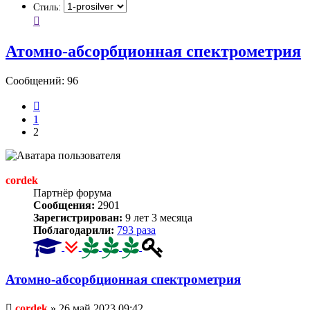
Стиль:
Атомно-абсорбционная спектрометрия
Сообщений: 96
Пред.
1
2
cordek
Партнёр форума
Сообщения:
2901
Зарегистрирован:
9 лет 3 месяца
Поблагодарили:
793 раза
Атомно-абсорбционная спектрометрия
Непрочитанное
cordek
»
26 май 2023 09:42