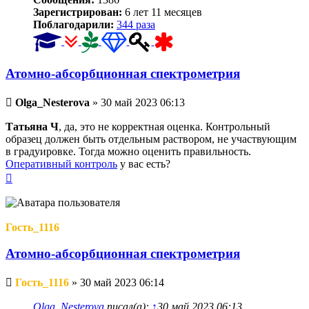
Зарегистрирован:
6 лет 11 месяцев
Поблагодарили:
344 раза
Атомно-абсорбционная спектрометрия
Непрочитанное
Olga_Nesterova
»
30 май 2023 06:13
сообщение
Татьяна Ч
, да, это не корректная оценка. Контрольный
образец должен быть отдельным раствором, не участвующим
в градуировке. Тогда можно оценить правильность.
Оперативный контроль
у вас есть?
Вернуться
к
началу
Гость_1116
Атомно-абсорбционная спектрометрия
Непрочитанное
Гость_1116
»
30 май 2023 06:14
сообщение
Olga_Nesterova
писал(а):
↑
30 май 2023 06:13