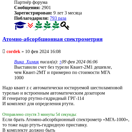
Партнёр форума
Сообщения:
2901
Зарегистрирован:
9 лет 3 месяца
Поблагодарили:
793 раза
Атомно-абсорбционная спектрометрия
Непрочитанное
cordek
»
10 фев 2024 16:08
сообщение
Вика_Химик
писал(а):
↑
09 фев 2024 06:06
Выставили счет без турели Квант-2М1 дешевле,
чем Квант-2МТ и примерно по стоимости МГА
1000
Надо квант z с автоматически юстируемой шестиламповой
турелью и встроенным автоматическим дозатором
И генератор ртутно-гидридный ГРГ-114
И комплект для определения ртути.
Отправлено спустя 3 минуты 54 секунды:
Если брать Атомно-абсорбционный спектрометр «МГА-1000»,
то тоже надо ртуть-гидридную приставку.
В комплекте должно быть