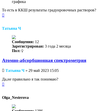
графика
То есть в ККШ результаты градуировочных растворов?
Вернуться
к
началу
Татьяна Ч
Сообщения:
12
Зарегистрирован:
3 года 2 месяца
Пол:
Атомно-абсорбционная спектрометрия
Непрочитанное
Татьяна Ч
»
29 май 2023 15:05
сообщение
Да,не правильно я так понимаю?
Вернуться
к
началу
Olga_Nesterova
Сообщения:
1386