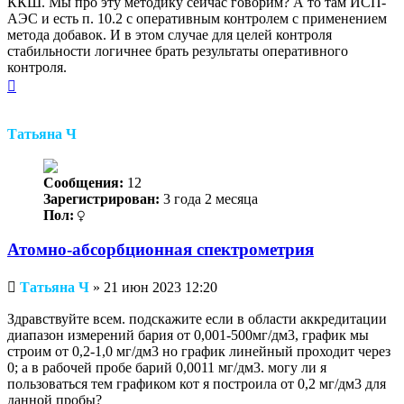
ККШ. Мы про эту методику сейчас говорим? А то там ИСП-
АЭС и есть п. 10.2 с оперативным контролем с применением
метода добавок. И в этом случае для целей контроля
стабильности логичнее брать результаты оперативного
контроля.
Вернуться
к
началу
Татьяна Ч
Сообщения:
12
Зарегистрирован:
3 года 2 месяца
Пол:
Атомно-абсорбционная спектрометрия
Непрочитанное
Татьяна Ч
»
21 июн 2023 12:20
сообщение
Здравствуйте всем. подскажите если в области аккредитации
диапазон измерений бария от 0,001-500мг/дм3, график мы
строим от 0,2-1,0 мг/дм3 но график линейный проходит через
0; а в рабочей пробе барий 0,0011 мг/дм3. могу ли я
пользоваться тем графиком кот я построила от 0,2 мг/дм3 для
данной пробы?