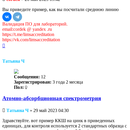
сообщение
Вы приведите пример, как вы посчитали среднюю линию
Валидация ПО для лабораторий.
email:cordek @ yandex .ru
https://t.me/limsaccreditation
https://vk.com/limsaccreditation
Вернуться
к
началу
Татьяна Ч
Сообщения:
12
Зарегистрирован:
3 года 2 месяца
Пол:
Атомно-абсорбционная спектрометрия
Непрочитанное
Татьяна Ч
»
29 май 2023 04:30
сообщение
Здравствуйте. вот пример ККШ на цинк в приведенных
единицах, для контроля используется 2 стандартных образца с