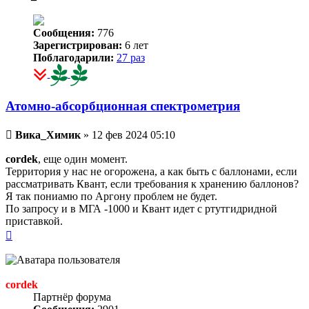
Сообщения:
776
Зарегистрирован:
6 лет
Поблагодарили:
27 раз
Атомно-абсорбционная спектрометрия
Непрочитанное
Вика_Химик
»
12 фев 2024 05:10
сообщение
cordek
, еще один момент.
Территория у нас не огорожена, а как быть с баллонами, если
рассматривать Квант, если требования к хранению баллонов?
Я так пониамю по Аргону проблем не будет.
По запросу и в МГА -1000 и Квант идет с ртутгидридной
приставкой.
Вернуться
к
началу
cordek
Партнёр форума