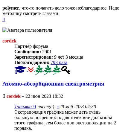
сообщение
polymer
, что-то полагать дело тоже неблагодарное. Надо
методику смотреть глазами.
Вернуться
к
началу
cordek
Партнёр форума
Сообщения:
2901
Зарегистрирован:
9 лет 3 месяца
Поблагодарили:
793 раза
Атомно-абсорбционная спектрометрия
Непрочитанное
cordek
»
22 июн 2023 18:32
сообщение
Татьяна Ч
писал(а):
↑
29 май 2023 04:30
Экстраполяция графика может дать очень
большую погрешность для точек вне диапазона
этого графика, тем более при экстраполяции на 2
порядка.