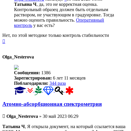
Татьяна Ч
, да, это не корректная оценка.
Контрольный образец должен быть отдельным
раствором, не участвующим в градуировке. Тогда
можно оценить правильность.
Оперативный
контроль
у вас есть?
Нет, по этой методике только контроль стабильности
Вернуться
к
началу
Olga_Nesterova
Сообщения:
1386
Зарегистрирован:
6 лет 11 месяцев
Поблагодарили:
344 раза
Атомно-абсорбционная спектрометрия
Непрочитанное
Olga_Nesterova
»
30 май 2023 06:29
сообщение
Татьяна Ч
, Я открыла документ, на который ссылается ваша