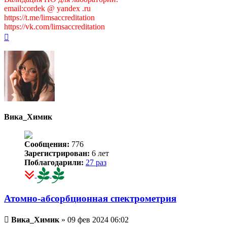
email:cordek @ yandex .ru
https://t.me/limsaccreditation
https://vk.com/limsaccreditation
Вернуться
к
началу
Вика_Химик
Сообщения:
776
Зарегистрирован:
6 лет
Поблагодарили:
27 раз
Атомно-абсорбционная спектрометрия
Непрочитанное
Вика_Химик
»
09 фев 2024 06:02
сообщение