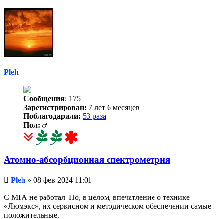
к
началу
Pleh
Сообщения:
175
Зарегистрирован:
7 лет 6 месяцев
Поблагодарили:
53 раза
Пол:
Атомно-абсорбционная спектрометрия
Непрочитанное
Pleh
»
08 фев 2024 11:01
сообщение
С МГА не работал. Но, в целом, впечатление о технике
«Люмэкс», их сервисном и методическом обеспечении самые
положительные.