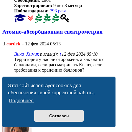
Сообщения:
2901
Зарегистрирован:
9 лет 3 месяца
Поблагодарили:
793 раза
Атомно-абсорбционная спектрометрия
Непрочитанное
cordek
»
12 фев 2024 05:13
сообщение
Вика_Химик
писал(а):
↑
12 фев 2024 05:10
Территория у нас не огорожена, а как быть с
баллонами, если рассматривать Квант, если
требования к хранению баллонов?
Если берете баллон с ацетиленом, то в любом случае
необходимо снаружи в железном ящике хранить.
Этот сайт использует cookies для
Валидация ПО для лабораторий.
обеспечения своей корректной работы.
email:cordek @ yandex .ru
Подробнее
https://t.me/limsaccreditation
https://vk.com/limsaccreditation
Вернуться
Согласен
к
началу