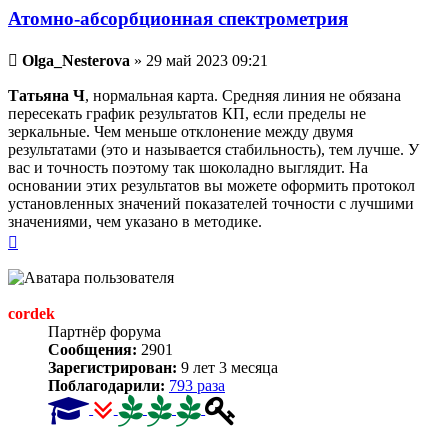
Атомно-абсорбционная спектрометрия
Непрочитанное
Olga_Nesterova
»
29 май 2023 09:21
сообщение
Татьяна Ч
, нормальная карта. Средняя линия не обязана
пересекать график результатов КП, если пределы не
зеркальные. Чем меньше отклонение между двумя
результатами (это и называется стабильность), тем лучше. У
вас и точность поэтому так шоколадно выглядит. На
основании этих результатов вы можете оформить протокол
установленных значений показателей точности с лучшими
значениями, чем указано в методике.
Вернуться
к
началу
cordek
Партнёр форума
Сообщения:
2901
Зарегистрирован:
9 лет 3 месяца
Поблагодарили:
793 раза