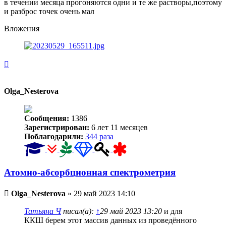
в течении месяца прогоняются одни и те же растворы,поэтому
и разброс точек очень мал
Вложения
Вернуться
к
началу
Olga_Nesterova
Сообщения:
1386
Зарегистрирован:
6 лет 11 месяцев
Поблагодарили:
344 раза
Атомно-абсорбционная спектрометрия
Непрочитанное
Olga_Nesterova
»
29 май 2023 14:10
сообщение
Татьяна Ч
писал(а):
↑
29 май 2023 13:20
и для
ККШ берем этот массив данных из проведённого