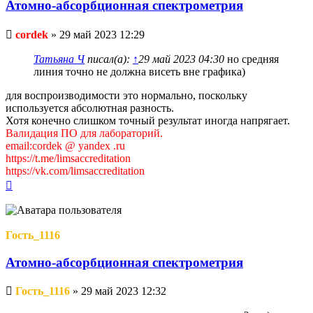
Атомно-абсорбционная спектрометрия
Непрочитанное
cordek
»
29 май 2023 12:29
сообщение
Татьяна Ч
писал(а):
↑
29 май 2023 04:30
но средняя
линия точно не должна висеть вне графика)
для воспроизводимости это нормально, поскольку
используется абсолютная разность.
Хотя конечно слишком точный результат иногда напрягает.
Валидация ПО для лабораторий.
email:cordek @ yandex .ru
https://t.me/limsaccreditation
https://vk.com/limsaccreditation
Вернуться
к
началу
Гость_1116
Атомно-абсорбционная спектрометрия
Непрочитанное
Гость_1116
»
29 май 2023 12:32
сообщение