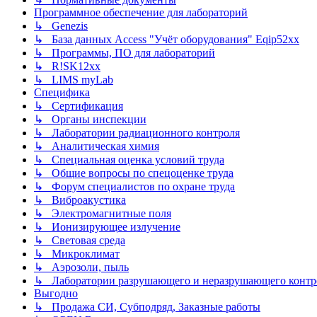
Программное обеспечение для лабораторий
↳ Genezis
↳ База данных Access "Учёт оборудования" Eqip52xx
↳ Программы, ПО для лабораторий
↳ R!SK12xx
↳ LIMS myLab
Специфика
↳ Сертификация
↳ Органы инспекции
↳ Лаборатории радиационного контроля
↳ Аналитическая химия
↳ Специальная оценка условий труда
↳ Общие вопросы по спецоценке труда
↳ Форум специалистов по охране труда
↳ Виброакустика
↳ Электромагнитные поля
↳ Ионизирующее излучение
↳ Световая среда
↳ Микроклимат
↳ Аэрозоли, пыль
↳ Лаборатории разрушающего и неразрушающего контр
Выгодно
↳ Продажа СИ, Субподряд, Заказные работы