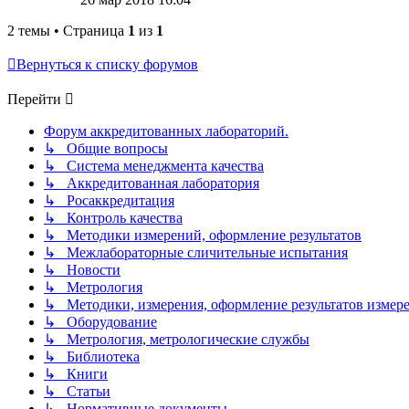
2 темы • Страница
1
из
1
Вернуться к списку форумов
Перейти
Форум аккредитованных лабораторий.
↳ Общие вопросы
↳ Система менеджмента качества
↳ Аккредитованная лаборатория
↳ Росаккредитация
↳ Контроль качества
↳ Методики измерений, оформление результатов
↳ Межлабораторные сличительные испытания
↳ Новости
↳ Метрология
↳ Методики, измерения, оформление результатов измер
↳ Оборудование
↳ Метрология, метрологические службы
↳ Библиотека
↳ Книги
↳ Статьи
↳ Нормативные документы