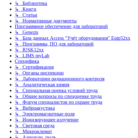
↳ Библиотека
↳ Книги
↳ Статьи
↳ Нормативные документы
Программное обеспечение для лабораторий
↳ Genezis
↳ База данных Access "Учёт оборудования" Eqip52xx
↳ Программы, ПО для лабораторий
↳ R!SK12xx
↳ LIMS myLab
Специфика
↳ Сертификация
↳ Органы инспекции
↳ Лаборатории радиационного контроля
↳ Аналитическая химия
↳ Специальная оценка условий труда
↳ Общие вопросы по спецоценке труда
↳ Форум специалистов по охране труда
↳ Виброакустика
↳ Электромагнитные поля
↳ Ионизирующее излучение
↳ Световая среда
↳ Микроклимат
↳ Аэрозоли, пыль