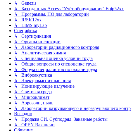
↳ Genezis
↳ База данных Access "Учёт оборудования" Eqip52xx
↳ Программы, ПО для лабораторий
↳ R!SK12xx
↳ LIMS myLab
Специфика
↳ Сертификация
↳ Органы инспекции
↳ Лаборатории радиационного контроля
↳ Аналитическая химия
↳ Специальная оценка условий труда
↳ Общие вопросы по спецоценке труда
↳ Форум специалистов по охране труда
↳ Виброакустика
↳ Электромагнитные поля
↳ Ионизирующее излучение
↳ Световая среда
↳ Микроклимат
↳ Аэрозоли, пыль
↳ Лаборатории разрушающего и неразрушающего контр
Выгодно
↳ Продажа СИ, Субподряд, Заказные работы
↳ OPEN Вакансии
Общение