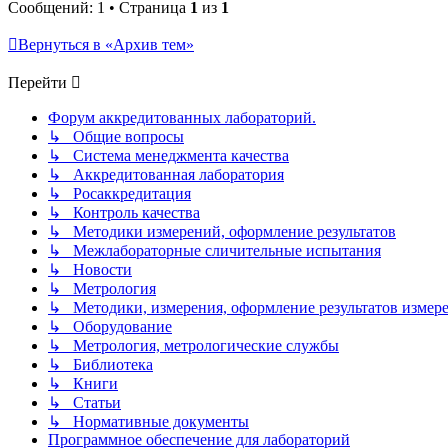
к
Сообщений: 1 • Страница
1
из
1
началу
Вернуться в «Архив тем»
Перейти
Форум аккредитованных лабораторий.
↳ Общие вопросы
↳ Система менеджмента качества
↳ Аккредитованная лаборатория
↳ Росаккредитация
↳ Контроль качества
↳ Методики измерений, оформление результатов
↳ Межлабораторные сличительные испытания
↳ Новости
↳ Метрология
↳ Методики, измерения, оформление результатов измер
↳ Оборудование
↳ Метрология, метрологические службы
↳ Библиотека
↳ Книги
↳ Статьи
↳ Нормативные документы
Программное обеспечение для лабораторий