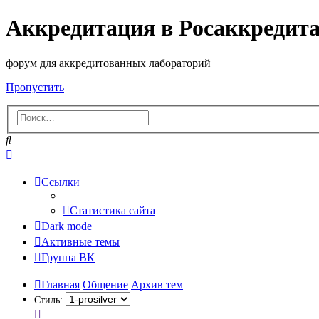
Аккредитация в Росаккредит
форум для аккредитованных лабораторий
Пропустить
Поиск
Расширенный
поиск
Ссылки
Статистика сайта
Dark mode
Активные темы
Группа ВК
Главная
Общение
Архив тем
Стиль: