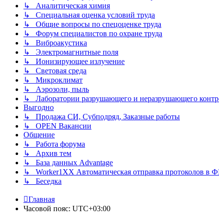
↳ Аналитическая химия
↳ Специальная оценка условий труда
↳ Общие вопросы по спецоценке труда
↳ Форум специалистов по охране труда
↳ Виброакустика
↳ Электромагнитные поля
↳ Ионизирующее излучение
↳ Световая среда
↳ Микроклимат
↳ Аэрозоли, пыль
↳ Лаборатории разрушающего и неразрушающего контр
Выгодно
↳ Продажа СИ, Субподряд, Заказные работы
↳ OPEN Вакансии
Общение
↳ Работа форума
↳ Архив тем
↳ База данных Advantage
↳ Worker1XX Автоматическая отправка протоколов в 
↳ Беседка
Главная
Часовой пояс:
UTC+03:00