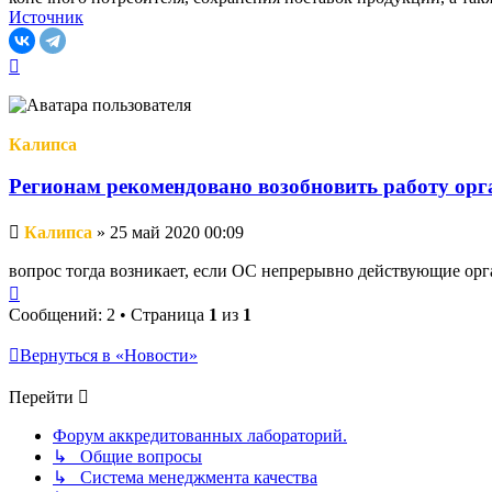
Источник
Вернуться
к
началу
Калипса
Регионам рекомендовано возобновить работу орг
Непрочитанное
Калипса
»
25 май 2020 00:09
сообщение
вопрос тогда возникает, если ОС непрерывно действующие орг
Вернуться
к
Сообщений: 2 • Страница
1
из
1
началу
Вернуться в «Новости»
Перейти
Форум аккредитованных лабораторий.
↳ Общие вопросы
↳ Система менеджмента качества