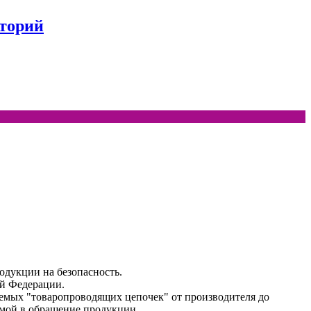
аторий
одукции на безопасность.
й Федерации.
аемых "товаропроводящих цепочек" от производителя до
емой в обращение продукции.