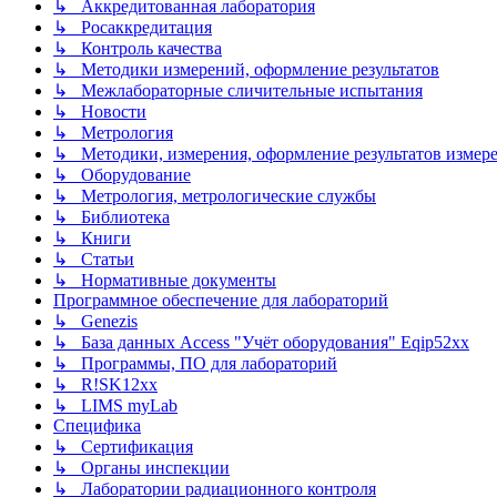
↳ Аккредитованная лаборатория
↳ Росаккредитация
↳ Контроль качества
↳ Методики измерений, оформление результатов
↳ Межлабораторные сличительные испытания
↳ Новости
↳ Метрология
↳ Методики, измерения, оформление результатов измер
↳ Оборудование
↳ Метрология, метрологические службы
↳ Библиотека
↳ Книги
↳ Статьи
↳ Нормативные документы
Программное обеспечение для лабораторий
↳ Genezis
↳ База данных Access "Учёт оборудования" Eqip52xx
↳ Программы, ПО для лабораторий
↳ R!SK12xx
↳ LIMS myLab
Специфика
↳ Сертификация
↳ Органы инспекции
↳ Лаборатории радиационного контроля