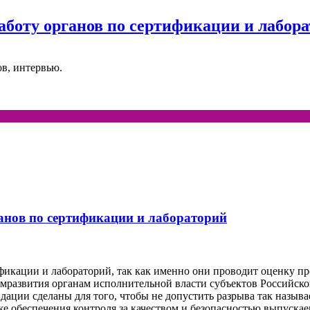
аботу органов по сертификации и лабор
ов, интервью.
анов по сертификации и лабораторий
фикации и лабораторий, так как именно они проводит оценку пр
развития органам исполнительной власти субъектов Российско
дации сделаны для того, чтобы не допустить разрыва так назыв
же обеспечения контроля за качеством и безопасностью выпуска