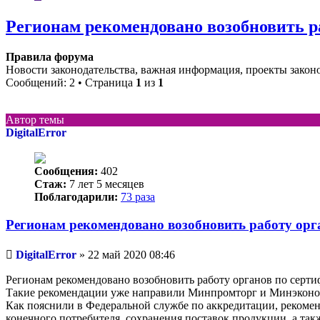
Регионам рекомендовано возобновить р
Правила форума
Новости законодательства, важная информация, проекты закон
Сообщений: 2 • Страница
1
из
1
Автор темы
DigitalError
Сообщения:
402
Стаж:
7 лет 5 месяцев
Поблагодарили:
73 раза
Регионам рекомендовано возобновить работу орг
Непрочитанное
DigitalError
»
22 май 2020 08:46
сообщение
Регионам рекомендовано возобновить работу органов по серти
Такие рекомендации уже направили Минпромторг и Минэконом
Как пояснили в Федеральной службе по аккредитации, рекомен
конечного потребителя, сохранения поставок продукции, а так