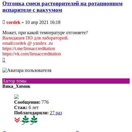
Отгонка смеси растоврителей на ротационном
испарителе с вакуумом
Непрочитанное
cordek
»
10 апр 2021 16:18
сообщение
Может, при какой температуре отгоняете?
Валидация ПО для лабораторий.
email:cordek @ yandex .ru
https://t.me/limsaccreditation
https://vk.com/limsaccreditation
Вернуться
к
началу
Автор темы
Вика_Химик
Сообщения:
776
Стаж:
6 лет
Поблагодарили:
27 раз