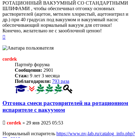
РОТАЦИОННЫЙ ВАКУУМНЫЙ СО СТАНДАРТНЫМИ
ШЛИФАМИ , чтобы обеспечивал отгонку основных
растворителей (ацетон, метилен хлористый, ацетонитрил и
др.) при 40 градусах под вакуумом и вакуумный насос
обеспечивающий нормальный вакуум для отгонки!
Конечно, желательно не с заооблочной ценою!
Вернуться
к
началу
cordek
Партнёр форума
Сообщения:
2901
Стаж:
9 лет 3 месяца
Поблагодарили:
793 раза
Отгонка смеси растоврителей на ротационном
испарителе с вакуумом
Непрочитанное
cordek
»
29 янв 2025 05:53
сообщение
Нормальный испаритель
https://www.nv-lab.ru/catalog_info.php?