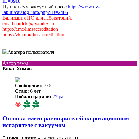
ID=3918
Ну и к нему вакуумный насос
https://www.nv-
lab.ru/catalog_info.php?ID=2486
Валидация ПО для лабораторий.
email:cordek @ yandex .ru
https://t.me/limsaccreditation
https://vk.com/limsaccreditation
Вернуться
к
началу
Автор темы
Вика_Химик
Сообщения:
776
Стаж:
6 лет
Поблагодарили:
27 раз
Отгонка смеси растоврителей на ротационном
испарителе с вакуумом
Непрочитанное
Вика_Химик
»
29 янв 2025 06:01