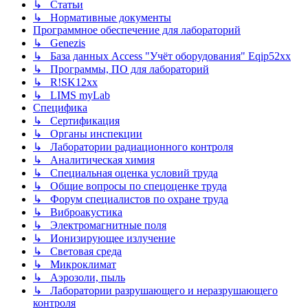
↳ Статьи
↳ Нормативные документы
Программное обеспечение для лабораторий
↳ Genezis
↳ База данных Access "Учёт оборудования" Eqip52xx
↳ Программы, ПО для лабораторий
↳ R!SK12xx
↳ LIMS myLab
Специфика
↳ Сертификация
↳ Органы инспекции
↳ Лаборатории радиационного контроля
↳ Аналитическая химия
↳ Специальная оценка условий труда
↳ Общие вопросы по спецоценке труда
↳ Форум специалистов по охране труда
↳ Виброакустика
↳ Электромагнитные поля
↳ Ионизирующее излучение
↳ Световая среда
↳ Микроклимат
↳ Аэрозоли, пыль
↳ Лаборатории разрушающего и неразрушающего
контроля