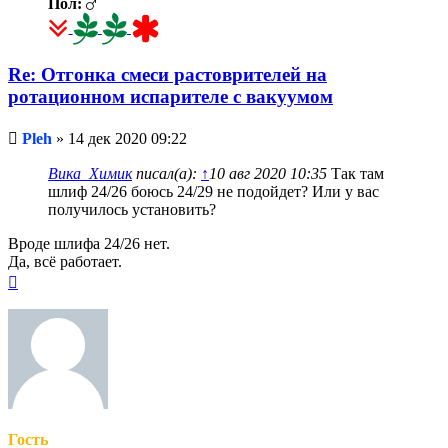
Пол:
Re: Отгонка смеси растоврителей на
ротационном испарителе с вакуумом
Непрочитанное
Pleh
»
14 дек 2020 09:22
сообщение
Вика_Химик
писал(а):
↑
10 авг 2020 10:35
Так там
шлиф 24/26 боюсь 24/29 не подойдет? Или у вас
получилось установить?
Вроде шлифа 24/26 нет.
Да, всё работает.
Вернуться
к
началу
Гость