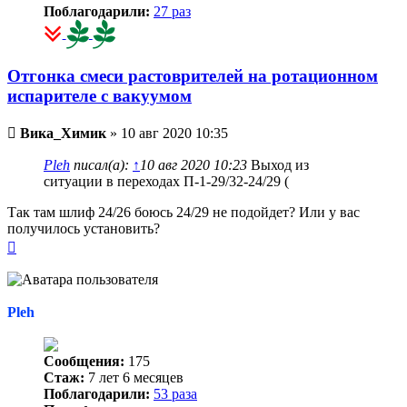
Поблагодарили:
27 раз
Отгонка смеси растоврителей на ротационном
испарителе с вакуумом
Непрочитанное
Вика_Химик
»
10 авг 2020 10:35
сообщение
Pleh
писал(а):
↑
10 авг 2020 10:23
Выход из
ситуации в переходах П-1-29/32-24/29 (
Так там шлиф 24/26 боюсь 24/29 не подойдет? Или у вас
получилось установить?
Вернуться
к
началу
Pleh
Сообщения:
175
Стаж:
7 лет 6 месяцев
Поблагодарили:
53 раза