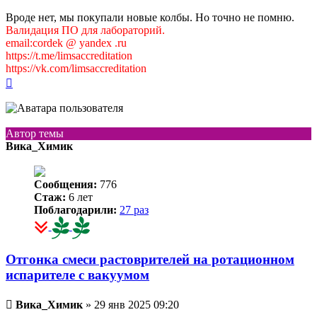
Вроде нет, мы покупали новые колбы. Но точно не помню.
Валидация ПО для лабораторий.
email:cordek @ yandex .ru
https://t.me/limsaccreditation
https://vk.com/limsaccreditation
Вернуться
к
началу
Автор темы
Вика_Химик
Сообщения:
776
Стаж:
6 лет
Поблагодарили:
27 раз
Отгонка смеси растоврителей на ротационном
испарителе с вакуумом
Непрочитанное
Вика_Химик
»
29 янв 2025 09:20
сообщение