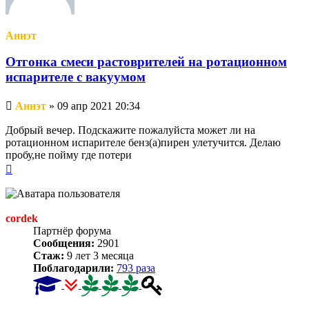
Аннэт
Отгонка смеси растоврителей на ротационном
испарителе с вакуумом
Непрочитанное
Аннэт
»
09 апр 2021 20:34
сообщение
Добрый вечер. Подскажите пожалуйста может ли на
ротационном испарителе бенз(а)пирен улетучится. Делаю
пробу,не пойму где потери
Вернуться
к
началу
cordek
Партнёр форума
Сообщения:
2901
Стаж:
9 лет 3 месяца
Поблагодарили:
793 раза