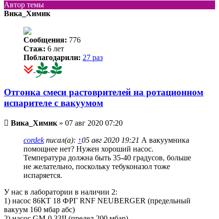
Автор темы
Вика_Химик
Сообщения:
776
Стаж:
6 лет
Поблагодарили:
27 раз
Отгонка смеси растоврителей на ротационном
испарителе с вакуумом
Непрочитанное
Вика_Химик
»
07 авг 2020 07:20
сообщение
cordek
писал(а):
↑
05 авг 2020 19:21
А вакуумника
помощнее нет? Нужен хороший насос.
Температура должна быть 35-40 градусов, больше
не желательно, поскольку тебуконазол тоже
испаряется.
У нас в лаборатории в наличии 2:
1) насос 86КТ 18 ФРГ RNF NEUBERGER (предельный
вакуум 160 мбар абс)
2) насос GM-0.33II (предел 200 мбар)