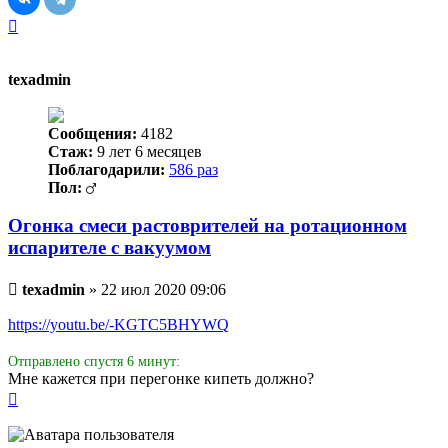
Вернуться
к
началу
texadmin
Сообщения:
4182
Стаж:
9 лет 6 месяцев
Поблагодарили:
586 раз
Пол:
Огонка смеси растоврителей на ротационном
испарителе с вакуумом
Непрочитанное
texadmin
»
22 июл 2020 09:06
сообщение
https://youtu.be/-KGTC5BHYWQ
Отправлено спустя 6 минут:
Мне кажется при перегонке кипеть должно?
Вернуться
к
началу