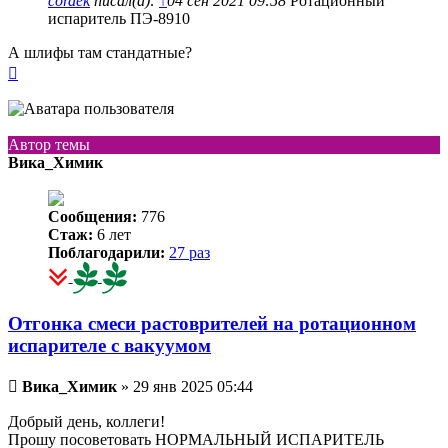
cordek
писал(а):
↑
04 сен 2021 09:58
Ротационный
испаритель ПЭ-8910
А шлифы там стандатные?
Вернуться
к
началу
Автор темы
Вика_Химик
Сообщения:
776
Стаж:
6 лет
Поблагодарили:
27 раз
Отгонка смеси растоврителей на ротационном
испарителе с вакуумом
Непрочитанное
Вика_Химик
»
29 янв 2025 05:44
сообщение
Добрый день, коллеги!
Прошу посоветовать НОРМАЛЬНЫЙ ИСПАРИТЕЛЬ