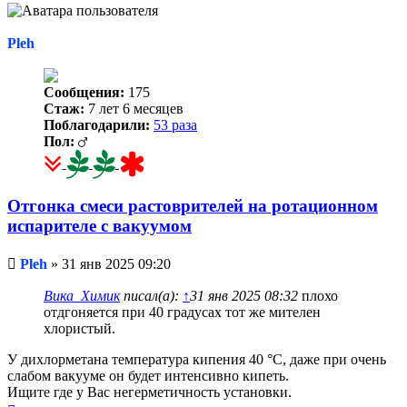
началу
Pleh
Сообщения:
175
Стаж:
7 лет 6 месяцев
Поблагодарили:
53 раза
Пол:
Отгонка смеси растоврителей на ротационном
испарителе с вакуумом
Непрочитанное
Pleh
»
31 янв 2025 09:20
сообщение
Вика_Химик
писал(а):
↑
31 янв 2025 08:32
плохо
отдгоняется при 40 градусах тот же мителен
хлористый.
У дихлорметана температура кипения 40 °С, даже при очень
слабом вакууме он будет интенсивно кипеть.
Ищите где у Вас негерметичность установки.