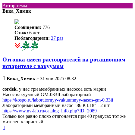
Автор темы
Вика_Химик
Сообщения:
776
Стаж:
6 лет
Поблагодарили:
27 раз
Отгонка смеси растоврителей на ротационном
испарителе с вакуумом
Непрочитанное
Вика_Химик
»
31 янв 2025 08:32
сообщение
cordek
, у нас три мембранных насосоа есть марки
Насос вакуумный GM-033II лабораторный
https://kospo.ru/laboratornyy-vakuumnyy-nasos-gm-0.33ii
Лабораторный мембранный насос "86 КТ.18" - 2 шт
https://www.nv-lab.ru/catalog_info.php?ID=2089
Только все равно плохо отдгоняется при 40 градусах тот же
мителен хлористый.
Вернуться
к