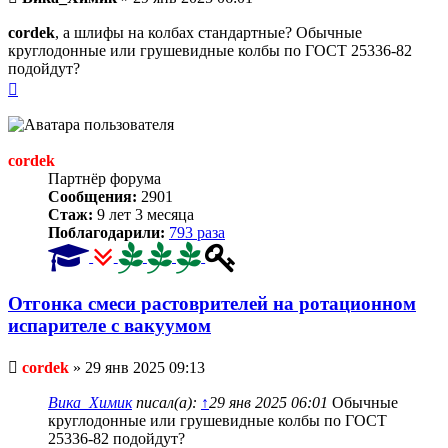
сообщение
cordek
, а шлифы на колбах стандартные? Обычные
круглодонные или грушевидные колбы по ГОСТ 25336-82
подойдут?
Вернуться
к
началу
cordek
Партнёр форума
Сообщения:
2901
Стаж:
9 лет 3 месяца
Поблагодарили:
793 раза
Отгонка смеси растоврителей на ротационном
испарителе с вакуумом
Непрочитанное
cordek
»
29 янв 2025 09:13
сообщение
Вика_Химик
писал(а):
↑
29 янв 2025 06:01
Обычные
круглодонные или грушевидные колбы по ГОСТ
25336-82 подойдут?