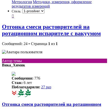
Метрология
Методики, измерения, оформление
результатов измерений
Стиль:
Отгонка смеси растоврителей на
ротационном испарителе с вакуумом
Сообщений: 24 • Страница
1
из
1
Автор темы
Вика_Химик
Сообщения:
776
Стаж:
6 лет
Поблагодарили:
27 раз
Отгонка смеси растоврителей на ротационном