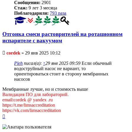
Сообщения:
2901
Стаж:
9 лет 3 месяца
Поблагодарили:
793 раза
Отгонка смеси растоврителей на ротационном
испарителе с вакуумом
Непрочитанное
cordek
»
29 янв 2025 10:12
сообщение
Pleh
писал(а):
↑
29 янв 2025 09:59
Если обычный
водоструйный насос не вариант, то
ориентироваться стоит в сторону мембранных
насосов
Мембранные лучше, но и стоимость выше
Валидация ПО для лабораторий.
email:cordek @ yandex .ru
https://t.me/limsaccreditation
https://vk.com/limsaccreditation
Вернуться
к
началу