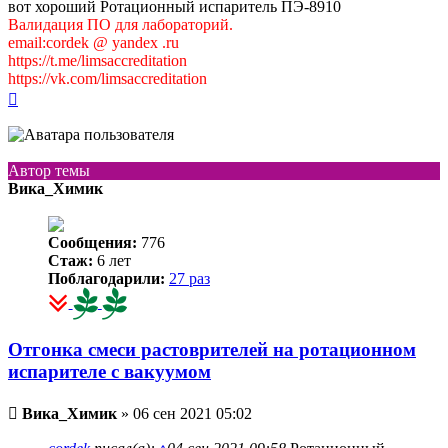
вот хороший Ротационный испаритель ПЭ-8910
Валидация ПО для лабораторий.
email:cordek @ yandex .ru
https://t.me/limsaccreditation
https://vk.com/limsaccreditation
Вернуться
к
началу
Автор темы
Вика_Химик
Сообщения:
776
Стаж:
6 лет
Поблагодарили:
27 раз
Отгонка смеси растоврителей на ротационном
испарителе с вакуумом
Непрочитанное
Вика_Химик
»
06 сен 2021 05:02
сообщение