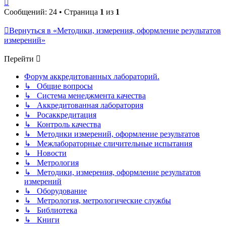
Вернуться
к
Сообщений: 24 • Страница
1
из
1
началу
Вернуться в «Методики, измерения, оформление результатов
измерений»
Перейти
Форум аккредитованных лабораторий.
↳ Общие вопросы
↳ Система менеджмента качества
↳ Аккредитованная лаборатория
↳ Росаккредитация
↳ Контроль качества
↳ Методики измерений, оформление результатов
↳ Межлабораторные сличительные испытания
↳ Новости
↳ Метрология
↳ Методики, измерения, оформление результатов
измерений
↳ Оборудование
↳ Метрология, метрологические службы
↳ Библиотека
↳ Книги