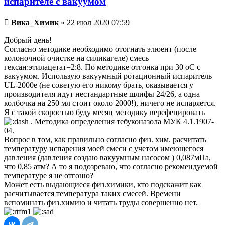
испарителе с вакуумом
Непрочитанное
Вика_Химик
»
22 июл 2020 07:59
сообщение
Добрый день!
Согласно методике необходимо отогнать элюент (после
колоночной очистке на силикагеле) смесь
гексан:этилацетат=2:8. По методике отгонка при 30 oC с
вакуумом. Использую вакуумный ротационный испаритель
UL-2000e (не советую его никому брать, оказывается у
производителя идут нестандартные шлифы 24/26, а одна
колбочка на 250 мл стоит около 2000!), ничего не испаряется.
Я с такой скоростью буду месяц методику верефецировать
. Методика определения тебуконазола МУК 4.1.1907-
04.
Вопрос в том, как правильно согласно физ. хим. расчитать
температуру испарения моей смеси с учетом имеющегося
давления (давления создаю вакуумным насосом ) 0,087мПа,
что 0,85 атм? А то я подозреваю, что согласно рекомендуемой
температуре я не отгоню?
Может есть выдающиеся физ.химики, кто подскажит как
расчитывается температура таких смесей. Времени
вспоминать физ.химию и читать труды совершенно нет.