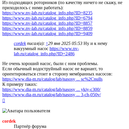
Из подходящих роторников (по качеству ничего не скажу, не
приходилось с ними работать):
https://www.nv-lab.ru/catalog_info.php?ID=8235
https://www.nv-lab.ru/catalog_info.php?ID=6794
https://www.nv-lab.ru/catalog_info.php?ID=8857
https://www.nv-lab.ru/catalog_info.php?ID=8859
https://www.nv-lab.ru/catalog_info.php?ID=9409
cordek
писал(а):
↑
29 янв 2025 05:53
Ну и к нему
вакуумный насос
https://www.nv-
lab.ru/catalog_info.php?ID=2486
Не очень хороший насос, были с ним проблемы.
Если обычный водоструйный насос не вариант, то
ориентироваться стоит в сторону мембранных насосов:
https://www.dia-m.ru/catalog/lab/nasosy ... sc%2Cnulls
К примеру таких:
https://www.dia-m.ru/catalog/lab/nasosy ... ykiy-c300/
https://www.dia-m.ru/catalog/lab/nasosy ... 3-ch-050v/
Вернуться
к
началу
cordek
Партнёр форума