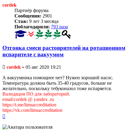
cordek
Партнёр форума
Сообщения:
2901
Стаж:
9 лет 3 месяца
Поблагодарили:
793 раза
Отгонка смеси растоврителей на ротационном
испарителе с вакуумом
Непрочитанное
cordek
»
05 авг 2020 19:21
сообщение
А вакуумника помощнее нет? Нужен хороший насос.
Температура должна быть 35-40 градусов, больше не
желательно, поскольку тебуконазол тоже испаряется.
Валидация ПО для лабораторий.
email:cordek @ yandex .ru
https://t.me/limsaccreditation
https://vk.com/limsaccreditation
Вернуться
к
началу