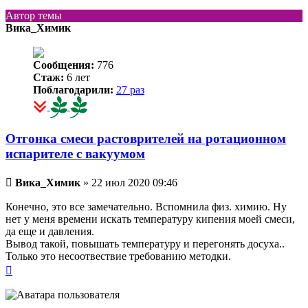
Автор темы
Вика_Химик
Сообщения:
776
Стаж:
6 лет
Поблагодарили:
27 раз
Отгонка смеси растоврителей на ротационном
испарителе с вакуумом
Непрочитанное
Вика_Химик
»
22 июл 2020 09:46
сообщение
Конечно, это все замечательно. Вспомнила физ. химию. Ну
нет у меня времени искать температуру кипения моей смеси,
да еще и давления.
Вывод такой, повышать температуру и перегонять досуха..
Только это несоотвествие требованию методки.
Вернуться
к
началу