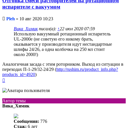
Отгонка смеси растоврителей на ротационном
испарителе с вакуумом
Непрочитанное
Pleh
»
10 авг 2020 10:23
сообщение
Вика_Химик
писал(а):
↑
22 июл 2020 07:59
Использую вакуумный ротационный испаритель
UL-2000e (не советую его никому брать,
оказывается у производителя идут нестандартные
шлифы 24/26, а одна колбочка на 250 мл стоит
около 2000!)
Аналогичная засада с этим роторником. Выход из ситуации в
переходах П-1-29/32-24/29 (
http://rushim.ru/product_info.php?
products_id=4920
)
Вернуться
к
началу
Автор темы
Вика_Химик
Сообщения:
776
Стаж:
6 лет