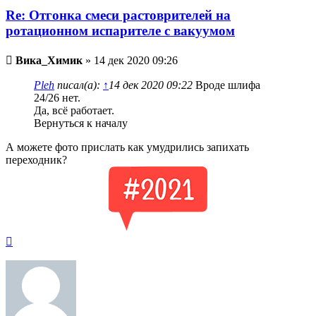
Re: Отгонка смеси растоврителей на
ротационном испарителе с вакуумом
Непрочитанное
Вика_Химик
»
14 дек 2020 09:26
сообщение
Pleh
писал(а):
↑
14 дек 2020 09:22
Вроде шлифа
24/26 нет.
Да, всё работает.
Вернуться к началу
А можете фото прислать как умудрились запихать
переходник?
Вернуться
к
началу