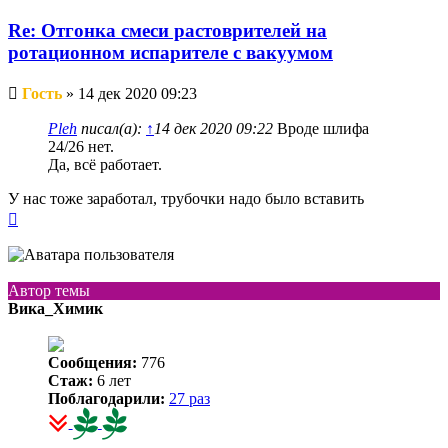
Re: Отгонка смеси растоврителей на
ротационном испарителе с вакуумом
Непрочитанное
Гость
»
14 дек 2020 09:23
сообщение
Pleh
писал(а):
↑
14 дек 2020 09:22
Вроде шлифа
24/26 нет.
Да, всё работает.
У нас тоже заработал, трубочки надо было вставить
Вернуться
к
началу
Автор темы
Вика_Химик
Сообщения:
776
Стаж:
6 лет
Поблагодарили:
27 раз