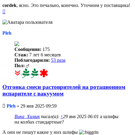
cordek
, ясно. Это печально, конечно. Уточним у поставщика!
Вернуться
к
началу
Pleh
Сообщения:
175
Стаж:
7 лет 6 месяцев
Поблагодарили:
53 раза
Пол:
Отгонка смеси растоврителей на ротационном
испарителе с вакуумом
Непрочитанное
Pleh
»
29 янв 2025 09:59
сообщение
Вика_Химик
писал(а):
↑
29 янв 2025 06:01
а шлифы
на колбах стандартные?
А они не пишут какие у них шлифы