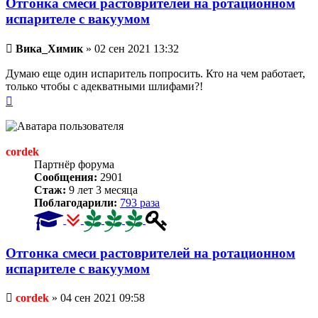
Отгонка смеси растоврителей на ротационном
испарителе с вакуумом
Непрочитанное
Вика_Химик
»
02 сен 2021 13:32
сообщение
Думаю еще один испаритель попросить. Кто на чем работает,
только чтобы с адекватными шлифами?!
Вернуться
к
началу
cordek
Партнёр форума
Сообщения:
2901
Стаж:
9 лет 3 месяца
Поблагодарили:
793 раза
Отгонка смеси растоврителей на ротационном
испарителе с вакуумом
Непрочитанное
cordek
»
04 сен 2021 09:58
сообщение