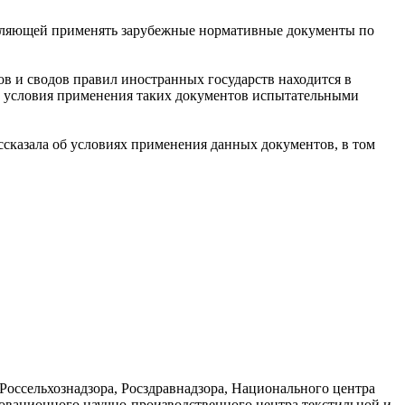
воляющей применять зарубежные нормативные документы по
в и сводов правил иностранных государств находится в
 и условия применения таких документов испытательными
азала об условиях применения данных документов, в том
Россельхознадзора, Росздравнадзора, Национального центра
овационного научно-производственного центра текстильной и