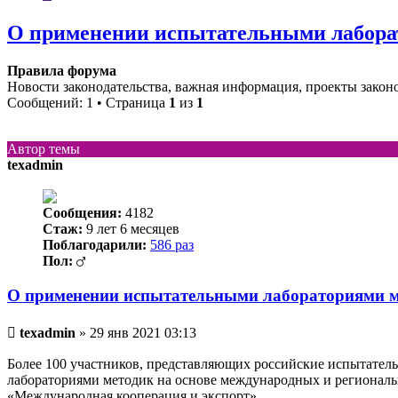
О применении испытательными лабора
Правила форума
Новости законодательства, важная информация, проекты закон
Сообщений: 1 • Страница
1
из
1
Автор темы
texadmin
Сообщения:
4182
Стаж:
9 лет 6 месяцев
Поблагодарили:
586 раз
Пол:
О применении испытательными лабораториями м
Непрочитанное
texadmin
»
29 янв 2021 03:13
сообщение
Более 100 участников, представляющих российские испытател
лабораториями методик на основе международных и региональн
«Международная кооперация и экспорт».