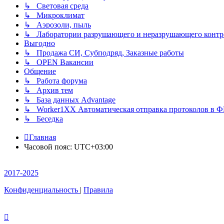
↳ Световая среда
↳ Микроклимат
↳ Аэрозоли, пыль
↳ Лаборатории разрушающего и неразрушающего контр
Выгодно
↳ Продажа СИ, Субподряд, Заказные работы
↳ OPEN Вакансии
Общение
↳ Работа форума
↳ Архив тем
↳ База данных Advantage
↳ Worker1XX Автоматическая отправка протоколов в 
↳ Беседка
Главная
Часовой пояс:
UTC+03:00
2017-2025
Конфиденциальность
|
Правила