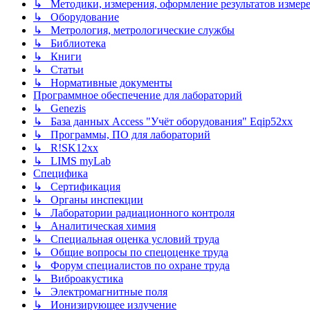
↳ Методики, измерения, оформление результатов измер
↳ Оборудование
↳ Метрология, метрологические службы
↳ Библиотека
↳ Книги
↳ Статьи
↳ Нормативные документы
Программное обеспечение для лабораторий
↳ Genezis
↳ База данных Access "Учёт оборудования" Eqip52xx
↳ Программы, ПО для лабораторий
↳ R!SK12xx
↳ LIMS myLab
Специфика
↳ Сертификация
↳ Органы инспекции
↳ Лаборатории радиационного контроля
↳ Аналитическая химия
↳ Специальная оценка условий труда
↳ Общие вопросы по спецоценке труда
↳ Форум специалистов по охране труда
↳ Виброакустика
↳ Электромагнитные поля
↳ Ионизирующее излучение