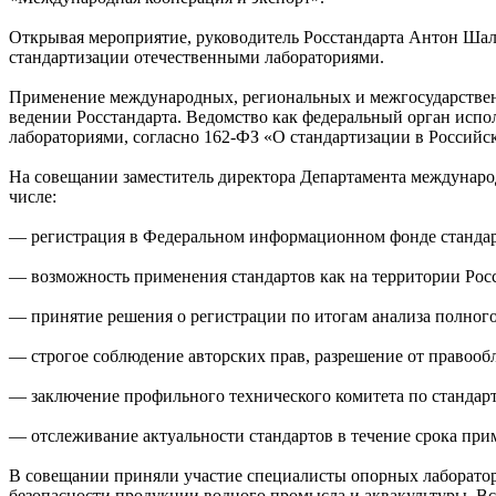
Открывая мероприятие, руководитель Росстандарта Антон Шал
стандартизации отечественными лабораториями.
Применение международных, региональных и межгосударственны
ведении Росстандарта. Ведомство как федеральный орган испо
лабораториями, согласно 162-ФЗ «О стандартизации в Российс
На совещании заместитель директора Департамента междуна
числе:
— регистрация в Федеральном информационном фонде стандар
— возможность применения стандартов как на территории Росс
— принятие решения о регистрации по итогам анализа полного
— строгое соблюдение авторских прав, разрешение от правообл
— заключение профильного технического комитета по стандарт
— отслеживание актуальности стандартов в течение срока при
В совещании приняли участие специалисты опорных лаборатори
безопасности продукции водного промысла и аквакультуры, 