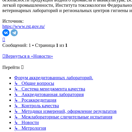
легкой промышленности, Института токсикологии Федерально
ветеринарных лабораторий и региональных центров гигиены 
Источник:
https://www.rst.gov.ru/
Вернуться
к
Сообщений: 1 • Страница
1
из
1
началу
Вернуться в «Новости»
Перейти
Форум аккредитованных лабораторий.
↳ Общие вопросы
↳ Система менеджмента качества
↳ Аккредитованная лаборатория
↳ Росаккредитация
↳ Контроль качества
↳ Методики измерений, оформление результатов
↳ Межлабораторные сличительные испытания
↳ Новости
↳ Метрология