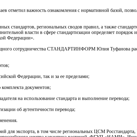
аев отметил важность ознакомления с нормативной базой, поз
х стандартов, региональных сводов правил, а также стандарто
лнительной власти в сфере стандартизации определяет порядок
кой Федерации».
родного сотрудничества СТАНДАРТИНФОРМ Юлия Туфанова расск
тов;
ийской Федерации, так и за ее пределами;
 комплекта документов;
адателя на использование стандарта и выполнение перевода;
изации об аутентичности перевода;
менения.
й для экспорта, в том числе региональных ЦСМ Росстандарта, 
Всероссийского центра карантина растений, ФГУП «НАМИ», Инн