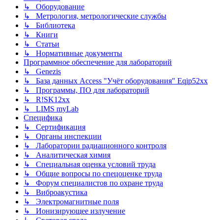
↳ Оборудование
↳ Метрология, метрологические службы
↳ Библиотека
↳ Книги
↳ Статьи
↳ Нормативные документы
Программное обеспечение для лабораторий
↳ Genezis
↳ База данных Access "Учёт оборудования" Eqip52xx
↳ Программы, ПО для лабораторий
↳ R!SK12xx
↳ LIMS myLab
Специфика
↳ Сертификация
↳ Органы инспекции
↳ Лаборатории радиационного контроля
↳ Аналитическая химия
↳ Специальная оценка условий труда
↳ Общие вопросы по спецоценке труда
↳ Форум специалистов по охране труда
↳ Виброакустика
↳ Электромагнитные поля
↳ Ионизирующее излучение