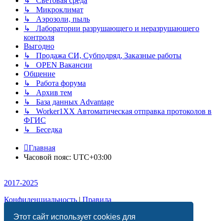
↳ Световая среда
↳ Микроклимат
↳ Аэрозоли, пыль
↳ Лаборатории разрушающего и неразрушающего
контроля
Выгодно
↳ Продажа СИ, Субподряд, Заказные работы
↳ OPEN Вакансии
Общение
↳ Работа форума
↳ Архив тем
↳ База данных Advantage
↳ Worker1XX Автоматическая отправка протоколов в
ФГИС
↳ Беседка
Главная
Часовой пояс:
UTC+03:00
2017-2025
Конфиденциальность
|
Правила
Этот сайт использует cookies для