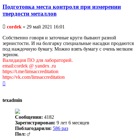
Подготовка места контроля при измерении
твердости металлов
Непрочитанное
cordek
»
29 май 2021 16:01
сообщение
Собственно говоря и заточные круги бывают разной
зернистости. И на болгарку специальные насадки продаются
под наждочную бумагу. Можно взять бумагу с очень мелким
зерном.
Валидация ПО для лабораторий.
email:cordek @ yandex .ru
https://t.me/limsaccreditation
https://vk.com/limsaccreditation
Вернуться
к
началу
texadmin
Сообщения:
4182
Зарегистрирован:
9 лет 6 месяцев
Поблагодарили:
586 раз
Пол: