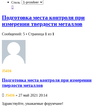
Стиль:
Подготовка места контроля при
измерении твердости металлов
Сообщений: 5 • Страница
1
из
1
J5416
Подготовка места контроля при измерении
твердости металлов
Непрочитанное
J5416
»
27 май 2021 20:14
сообщение
Здравствуйте, уважаемые форумчане!