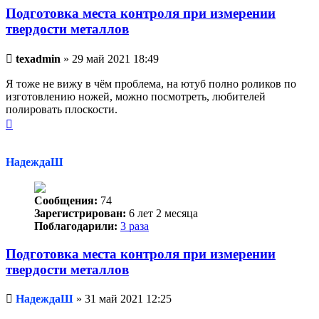
Подготовка места контроля при измерении
твердости металлов
Непрочитанное
texadmin
»
29 май 2021 18:49
сообщение
Я тоже не вижу в чём проблема, на ютуб полно роликов по
изготовлению ножей, можно посмотреть, любителей
полировать плоскости.
Вернуться
к
началу
НадеждаШ
Сообщения:
74
Зарегистрирован:
6 лет 2 месяца
Поблагодарили:
3 раза
Подготовка места контроля при измерении
твердости металлов
Непрочитанное
НадеждаШ
»
31 май 2021 12:25
сообщение