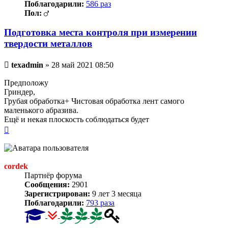
Поблагодарили:
586 раз
Пол:
Подготовка места контроля при измерении
твердости металлов
Непрочитанное
texadmin
»
28 май 2021 08:50
сообщение
Предположу
Гриндер,
Грубая обработка+ Чистовая обработка лент самого
маленького абразива.
Ещё и некая плоскость соблюдаться будет
Вернуться
к
началу
cordek
Партнёр форума
Сообщения:
2901
Зарегистрирован:
9 лет 3 месяца
Поблагодарили:
793 раза