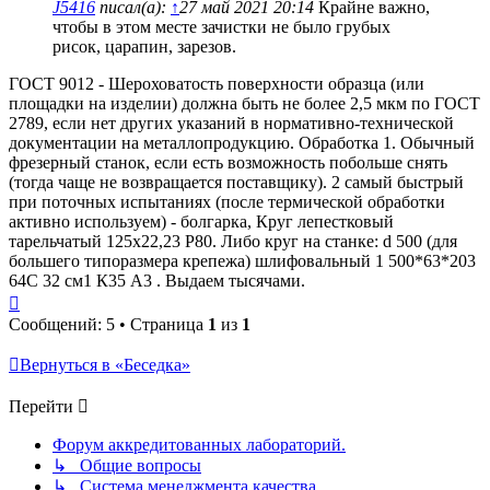
J5416
писал(а):
↑
27 май 2021 20:14
Крайне важно,
чтобы в этом месте зачистки не было грубых
рисок, царапин, зарезов.
ГОСТ 9012 - Шероховатость поверхности образца (или
площадки на изделии) должна быть не более 2,5 мкм по ГОСТ
2789, если нет других указаний в нормативно-технической
документации на металлопродукцию. Обработка 1. Обычный
фрезерный станок, если есть возможность побольше снять
(тогда чаще не возвращается поставщику). 2 самый быстрый
при поточных испытаниях (после термической обработки
активно используем) - болгарка, Круг лепестковый
тарельчатый 125х22,23 Р80. Либо круг на станке: d 500 (для
большего типоразмера крепежа) шлифовальный 1 500*63*203
64С 32 см1 К35 А3 . Выдаем тысячами.
Вернуться
к
Сообщений: 5 • Страница
1
из
1
началу
Вернуться в «Беседка»
Перейти
Форум аккредитованных лабораторий.
↳ Общие вопросы
↳ Система менеджмента качества