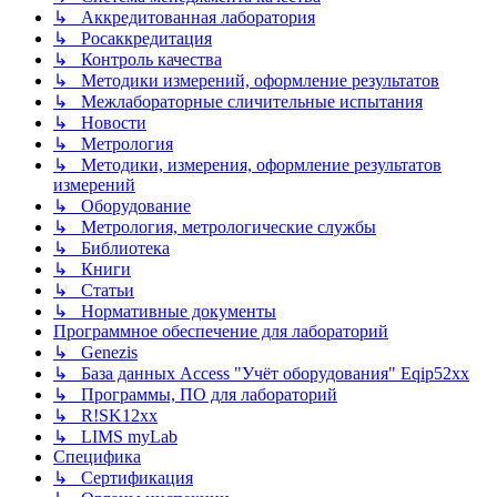
↳ Аккредитованная лаборатория
↳ Росаккредитация
↳ Контроль качества
↳ Методики измерений, оформление результатов
↳ Межлабораторные сличительные испытания
↳ Новости
↳ Метрология
↳ Методики, измерения, оформление результатов
измерений
↳ Оборудование
↳ Метрология, метрологические службы
↳ Библиотека
↳ Книги
↳ Статьи
↳ Нормативные документы
Программное обеспечение для лабораторий
↳ Genezis
↳ База данных Access "Учёт оборудования" Eqip52xx
↳ Программы, ПО для лабораторий
↳ R!SK12xx
↳ LIMS myLab
Специфика
↳ Сертификация