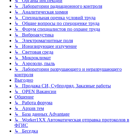
↳ Органы инспекции
↳ Лаборатории радиационного контроля
↳ Аналитическая химия
↳ Специальная оценка условий труда
↳ Общие вопросы по спецоценке труда
↳ Форум специалистов по охране труда
↳ Виброакустика
↳ Электромагнитные поля
↳ Ионизирующее излучение
↳ Световая среда
↳ Микроклимат
↳ Аэрозоли, пыль
↳ Лаборатории разрушающего и неразрушающего
контроля
Выгодно
↳ Продажа СИ, Субподряд, Заказные работы
↳ OPEN Вакансии
Общение
↳ Работа форума
↳ Архив тем
↳ База данных Advantage
↳ Worker1XX Автоматическая отправка протоколов в
ФГИС
↳ Беседка