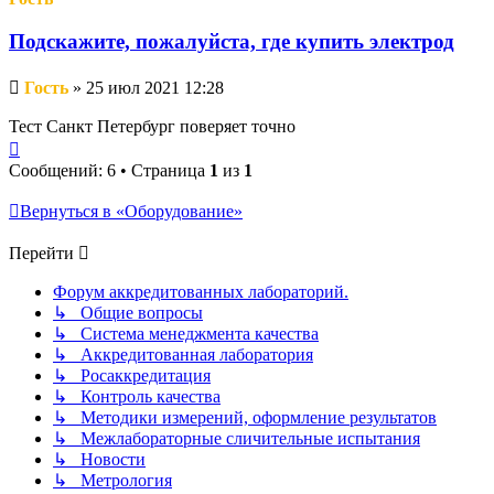
Подскажите, пожалуйста, где купить электрод
Непрочитанное
Гость
»
25 июл 2021 12:28
сообщение
Тест Санкт Петербург поверяет точно
Вернуться
к
Сообщений: 6 • Страница
1
из
1
началу
Вернуться в «Оборудование»
Перейти
Форум аккредитованных лабораторий.
↳ Общие вопросы
↳ Система менеджмента качества
↳ Аккредитованная лаборатория
↳ Росаккредитация
↳ Контроль качества
↳ Методики измерений, оформление результатов
↳ Межлабораторные сличительные испытания
↳ Новости
↳ Метрология