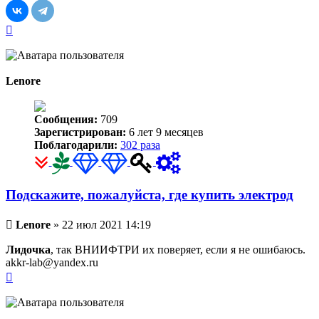
Вернуться
к
началу
Lenore
Сообщения:
709
Зарегистрирован:
6 лет 9 месяцев
Поблагодарили:
302 раза
Подскажите, пожалуйста, где купить электрод
Непрочитанное
Lenore
»
22 июл 2021 14:19
сообщение
Лидочка
, так ВНИИФТРИ их поверяет, если я не ошибаюсь.
akkr-lab@yandex.ru
Вернуться
к
началу