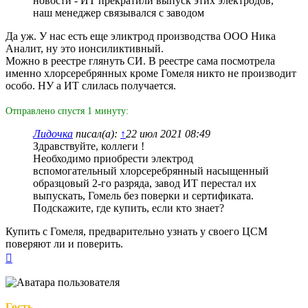
новости - ИТ прекратили выпуск этих электродов,
наш менеджер связывался с заводом
Да уж. У нас есть еще эликтрод производства ООО Ника
Аналит, ну это ионсиликтивный.
Можно в реестре глянуть СИ. В реестре сама посмотрела
именно хлорсеребрянных кроме Гомеля никто не производит
особо. НУ а ИТ слилась получается.
Отправлено спустя 1 минуту:
Лидочка
писал(а):
↑
22 июл 2021 08:49
Здравствуйте, коллеги !
Необходимо приобрести электрод
вспомогательный хлорсеребрянный насыщенный
образцовый 2-го разряда, завод ИТ перестал их
выпускать, Гомель без поверки и сертификата.
Подскажите, где купить, если кто знает?
Купить с Гомеля, предварительно узнать у своего ЦСМ
поверяют ли и поверить.
Вернуться
к
началу
Гость