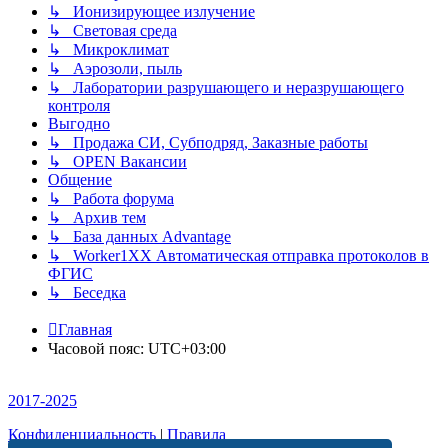
↳ Ионизирующее излучение
↳ Световая среда
↳ Микроклимат
↳ Аэрозоли, пыль
↳ Лаборатории разрушающего и неразрушающего
контроля
Выгодно
↳ Продажа СИ, Субподряд, Заказные работы
↳ OPEN Вакансии
Общение
↳ Работа форума
↳ Архив тем
↳ База данных Advantage
↳ Worker1XX Автоматическая отправка протоколов в
ФГИС
↳ Беседка
Главная
Часовой пояс:
UTC+03:00
2017-2025
Конфиденциальность
|
Правила