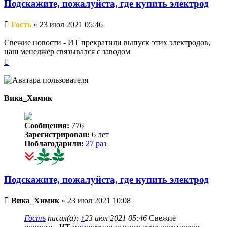
Подскажите, пожалуйста, где купить электрод
Непрочитанное
Гость
»
23 июл 2021 05:46
сообщение
Свежие новости - ИТ прекратили выпуск этих электродов,
наш менеджер связывался с заводом
Вернуться
к
началу
Вика_Химик
Сообщения:
776
Зарегистрирован:
6 лет
Поблагодарили:
27 раз
Подскажите, пожалуйста, где купить электрод
Непрочитанное
Вика_Химик
»
23 июл 2021 10:08
сообщение
Гость
писал(а):
↑
23 июл 2021 05:46
Свежие