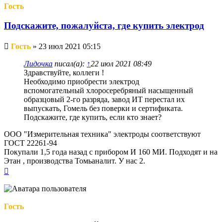
Гость
Подскажите, пожалуйста, где купить электрод
Непрочитанное
Гость
»
23 июл 2021 05:15
сообщение
Лидочка
писал(а):
↑
22 июл 2021 08:49
Здравствуйте, коллеги !
Необходимо приобрести электрод
вспомогательный хлоросеребряный насыщенный
образцовый 2-го разряда, завод ИТ перестал их
выпускать, Гомель без поверки и сертификата.
Подскажите, где купить, если кто знает?
ООО "Измерительная техника" электроды соответствуют
ГОСТ 22261-94
Покупали 1,5 года назад с прибором И 160 МИ. Подходят и на
Этан , производства Томьаналит. У нас 2.
Вернуться
к
началу
Гость