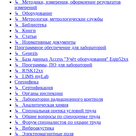
↳ Методики, измерения, оформление результатов
измерений
↳ Оборудование
↳ Метрология, метрологические службы
↳ Библиотека
↳ Книги
↳ Статьи
↳ Нормативные документы
Программное обеспечение для лабораторий
↳ Genezis
↳ База данных Access "Учёт оборудования" Eqip52xx
↳ Программы, ПО для лабораторий
↳ R!SK12xx
↳ LIMS myLab
Специфика
↳ Сертификация
↳ Органы инспекции
↳ Лаборатории радиационного контроля
↳ Аналитическая химия
↳ Специальная оценка условий труда
↳ Общие вопросы по спецоценке труда
↳ Форум специалистов по охране труда
↳ Виброакустика
↳ Электромагнитные поля