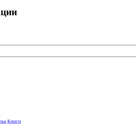
ации
ека
Книги