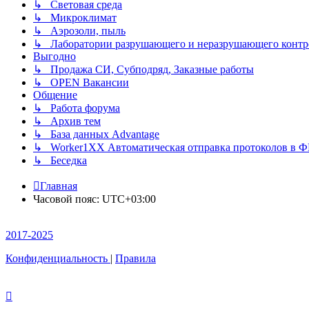
↳ Световая среда
↳ Микроклимат
↳ Аэрозоли, пыль
↳ Лаборатории разрушающего и неразрушающего контр
Выгодно
↳ Продажа СИ, Субподряд, Заказные работы
↳ OPEN Вакансии
Общение
↳ Работа форума
↳ Архив тем
↳ База данных Advantage
↳ Worker1XX Автоматическая отправка протоколов в 
↳ Беседка
Главная
Часовой пояс:
UTC+03:00
2017-2025
Конфиденциальность
|
Правила