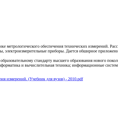
ке метрологического обеспечения технических измерений. Расс
емы, электроизмерительные приборы. Дается обширное приложен
образовательному стандарту высшего образования нового покол
нформатика и вычислительная техника; информационные системы
ия измерений. (Учебник для вузов) - 2010.pdf