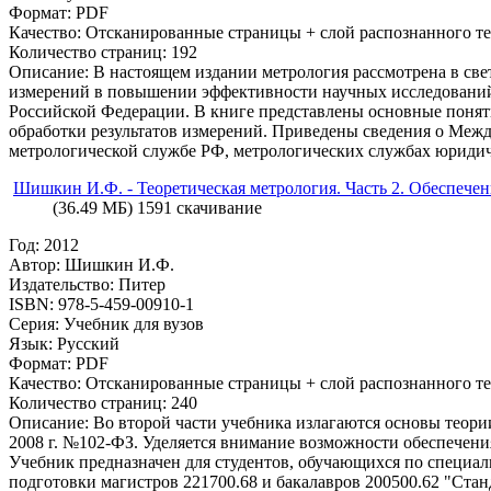
Формат: PDF
Качество: Отсканированные страницы + слой распознанного те
Количество страниц: 192
Описание: В настоящем издании метрология рассмотрена в свет
измерений в повышении эффективности научных исследований
Российской Федерации. В книге представлены основные понят
обработки результатов измерений. Приведены сведения о Меж
метрологической службе РФ, метрологических службах юридиче
Шишкин И.Ф. - Теоретическая метрология. Часть 2. Обеспечени
(36.49 МБ) 1591 скачивание
Год: 2012
Автор: Шишкин И.Ф.
Издательство: Питер
ISBN: 978-5-459-00910-1
Серия: Учебник для вузов
Язык: Русский
Формат: PDF
Качество: Отсканированные страницы + слой распознанного те
Количество страниц: 240
Описание: Во второй части учебника излагаются основы теори
2008 г. №102-ФЗ. Уделяется внимание возможности обеспечен
Учебник предназначен для студентов, обучающихся по специал
подготовки магистров 221700.68 и бакалавров 200500.62 "Стан