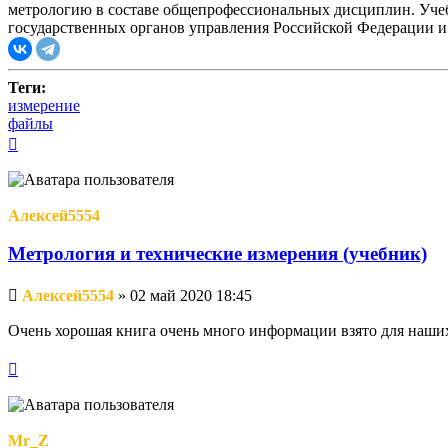
метрологию в составе общепрофессиональных дисциплин. Учеб
государственных органов управления Российской Федерации и
Теги:
измерение
файлы
Вернуться
к
началу
Алексей5554
Метрология и технические измерения (учебник)
Непрочитанное
Алексей5554
»
02 май 2020 18:45
сообщение
Очень хорошая книга очень много информации взято для наших 
Вернуться
к
началу
Mr_Z