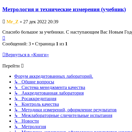
Метрология и технические измерения (учебник)
Непрочитанное
Mr_Z
»
27 дек 2022 20:39
сообщение
Спасибо большое за учебники. С наступающим Вас Новым Год
Вернуться
к
Сообщений: 3 • Страница
1
из
1
началу
Вернуться в «Книги»
Перейти
Форум аккредитованных лабораторий.
↳ Общие вопросы
↳ Система менеджмента качества
↳ Аккредитованная лаборатория
↳ Росаккредитация
↳ Контроль качества
↳ Методики измерений, оформление результатов
↳ Межлабораторные сличительные испытания
↳ Новости
↳ Метрология