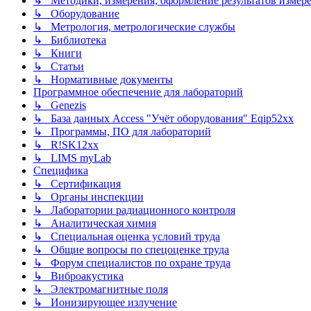
↳ Методики, измерения, оформление результатов измер
↳ Оборудование
↳ Метрология, метрологические службы
↳ Библиотека
↳ Книги
↳ Статьи
↳ Нормативные документы
Программное обеспечение для лабораторий
↳ Genezis
↳ База данных Access "Учёт оборудования" Eqip52xx
↳ Программы, ПО для лабораторий
↳ R!SK12xx
↳ LIMS myLab
Специфика
↳ Сертификация
↳ Органы инспекции
↳ Лаборатории радиационного контроля
↳ Аналитическая химия
↳ Специальная оценка условий труда
↳ Общие вопросы по спецоценке труда
↳ Форум специалистов по охране труда
↳ Виброакустика
↳ Электромагнитные поля
↳ Ионизирующее излучение