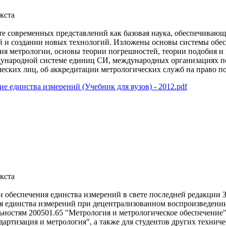
кста
е современных представлений как базовая наука, обеспечивающа
 и создании новых технологий. Изложены основы системы обес
ия метрологии, основы теории погрешностей, теории подобия и
дународной системе единиц СИ, международных организациях по
ских лиц, об аккредитации метрологических служб на право по
е единства измерений (Учебник для вузов) - 2012.pdf
кста
и обеспечения единства измерений в свете последней редакции 
ия единства измерений при децентрализованном воспроизведени
ьностям 200501.65 "Метрология и метрологическое обеспечение
дартизация и метрология", а также для студентов других техни