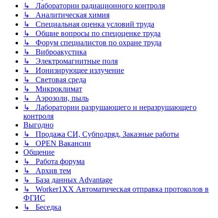
↳ Лаборатории радиационного контроля
↳ Аналитическая химия
↳ Специальная оценка условий труда
↳ Общие вопросы по спецоценке труда
↳ Форум специалистов по охране труда
↳ Виброакустика
↳ Электромагнитные поля
↳ Ионизирующее излучение
↳ Световая среда
↳ Микроклимат
↳ Аэрозоли, пыль
↳ Лаборатории разрушающего и неразрушающего
контроля
Выгодно
↳ Продажа СИ, Субподряд, Заказные работы
↳ OPEN Вакансии
Общение
↳ Работа форума
↳ Архив тем
↳ База данных Advantage
↳ Worker1XX Автоматическая отправка протоколов в
ФГИС
↳ Беседка