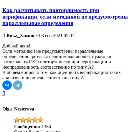
Как расчитывать повторяимость при
верификации, если методикой не предусмотрены
параллельные определения
Непрочитанное
Вика_Химик
»
03 сен 2021 05:07
сообщение
Добрый день!
Если методикой не предусмотрены параллельные
определения - результат единичный анализ, нужно ли
расчитывать СКО повторяемости при верефикации и
неопределенность соотвественно по типу А?
В общем вопрос в том, как оценивать верификацию таких
анализов и неопределенность по типу А.
Вернуться
к
началу
Olga_Nesterova
Сообщения:
1386
Стаж:
6 лет 11 месяцев