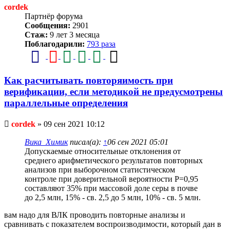
cordek
Партнёр форума
Сообщения:
2901
Стаж:
9 лет 3 месяца
Поблагодарили:
793 раза
Как расчитывать повторяимость при
верификации, если методикой не предусмотрены
параллельные определения
Непрочитанное
cordek
»
09 сен 2021 10:12
сообщение
Вика_Химик
писал(а):
↑
06 сен 2021 05:01
Допускаемые относительные отклонения от
среднего арифметического результатов повторных
анализов при выборочном статистическом
контроле при доверительной вероятности Р=0,95
составляют 35% при массовой доле серы в почве
до 2,5 млн, 15% - св. 2,5 до 5 млн, 10% - св. 5 млн.
вам надо для ВЛК проводить повторные анализы и
сравнивать с показателем воспроизводимости, который дан в