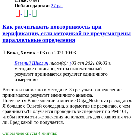
Стаж:
6 лет
Поблагодарили:
27 раз
Как расчитывать повторяимость при
верификации, если методикой не предусмотрены
параллельные определения
Непрочитанное
Вика_Химик
»
03 сен 2021 10:03
сообщение
Евгений Школин
писал(а):
↑
03 сен 2021 09:03
в
методике написано, что за окончательный
результат принимается результат единичного
измерения?
Вот так и написано в методике. За результат определение
принимается результат еденичного анализа.
Получается Ваше мнение и мнение Olga_Nesterova расходятся.
Я больше с Ольгой соледарна, я нормотив не расчитаю, с чем
сравнивать?!Получается проводить эксперимент по РМГ 61,
чтобы потом эти же значения использовать для сравнения что
ли. Бред какой-то получается.
Отправлено спустя 4 минуты: