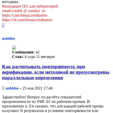
методике.
Валидация ПО для лабораторий.
email:cordek @ yandex .ru
https://t.me/limsaccreditation
https://vk.com/limsaccreditation
Вернуться
к
началу
nebbbo
Сообщения:
42
Стаж:
4 года 11 месяцев
Как расчитывать повторяимость при
верификации, если методикой не предусмотрены
параллельные определения
Непрочитанное
nebbbo
»
25 ноя 2021 17:46
сообщение
Здравствуйте! Вопрос по расчёту показателей
прецизионности по РМГ-61 по рабочим пробам. В
приложении п. Е4 сказано, что для каждой рабочей пробы
получают N результатов в условиях повторяемости или