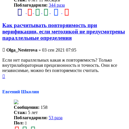
Поблагодарили:
344 раза
Как расчитывать повторяимость при
верификации, если методикой не предусмотрены
параллельные определения
Непрочитанное
Olga_Nesterova
»
03 сен 2021 07:05
сообщение
Если нет параллельных какая ж повторяемость? Только
внутрилабораторная прецизионность и точность. Они все
независимые, можно без повторяемости считать.
Вернуться
к
началу
Евгений Школин
Сообщения:
158
Стаж:
5 лет
Поблагодарили:
53 раза
Пол: