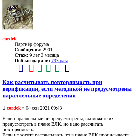
началу
cordek
Партнёр форума
Сообщения:
2901
Стаж:
9 лет 3 месяца
Поблагодарили:
793 раза
Как расчитывать повторяимость при
верификации, если методикой не предусмотрены
параллельные определения
Непрочитанное
cordek
»
04 сен 2021 09:43
сообщение
Если параллельные не предусмотрены, вы можете их
предусмотреть в плане ВЛК, но надо рассчитать
повторяемость.
Если не хотите рассчитывать, то в плане ВЛК прописываете