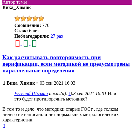
Автор темы
Вика_Химик
Сообщения:
776
Стаж:
6 лет
Поблагодарили:
27 раз
Как расчитывать повторяимость при
верификации, если методикой не предусмотрены
параллельные определения
Непрочитанное
Вика_Химик
»
03 сен 2021 16:03
сообщение
Евгений Школин
писал(а):
↑
03 сен 2021 16:01
Или
это будет противоречить методике?
В том то и дело, что методики старые ГОСт , где толком
ничего не написано и нет нормальных метрологических
характеристик.
Вернуться
к