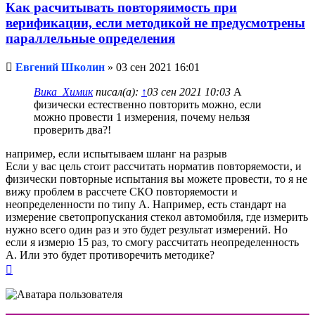
Как расчитывать повторяимость при
верификации, если методикой не предусмотрены
параллельные определения
Непрочитанное
Евгений Школин
»
03 сен 2021 16:01
сообщение
Вика_Химик
писал(а):
↑
03 сен 2021 10:03
А
физически естественно повторить можно, если
можно провести 1 измерения, почему нельзя
проверить два?!
например, если испытываем шланг на разрыв
Если у вас цель стоит рассчитать норматив повторяемости, и
физически повторные испытания вы можете провести, то я не
вижу проблем в рассчете СКО повторяемости и
неопределенности по типу А. Например, есть стандарт на
измерение светопропускания стекол автомобиля, где измерить
нужно всего один раз и это будет результат измерений. Но
если я измерю 15 раз, то смогу рассчитать неопределенность
А. Или это будет противоречить методике?
Вернуться
к
началу