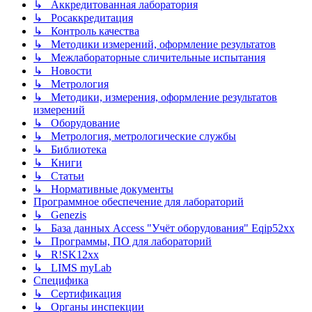
↳ Аккредитованная лаборатория
↳ Росаккредитация
↳ Контроль качества
↳ Методики измерений, оформление результатов
↳ Межлабораторные сличительные испытания
↳ Новости
↳ Метрология
↳ Методики, измерения, оформление результатов
измерений
↳ Оборудование
↳ Метрология, метрологические службы
↳ Библиотека
↳ Книги
↳ Статьи
↳ Нормативные документы
Программное обеспечение для лабораторий
↳ Genezis
↳ База данных Access "Учёт оборудования" Eqip52xx
↳ Программы, ПО для лабораторий
↳ R!SK12xx
↳ LIMS myLab
Специфика
↳ Сертификация
↳ Органы инспекции