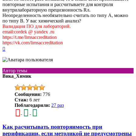
повторные испытания и рассчитываете для контроля
внутрилабораторную прецизионность Rл.
Неопределенность необязательно считать по типу А, можно
по типу В. У вас химический анализ?
Валидация ПО для лабораторий.
email:cordek @ yandex .ru
https://t.me/limsaccreditation
https://vk.com/limsaccreditation
Вернуться
к
началу
Автор темы
Вика_Химик
Сообщения:
776
Стаж:
6 лет
Поблагодарили:
27 раз
Как расчитывать повторяимость при
верификации, если методикой не предусмотрены