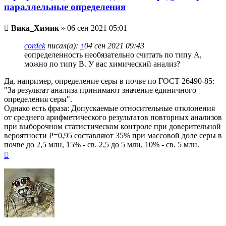
параллельные определения
Непрочитанное
Вика_Химик
»
06 сен 2021 05:01
сообщение
cordek
писал(а):
↑
04 сен 2021 09:43
еопределенность необязательно считать по типу А,
можно по типу В. У вас химический анализ?
Да, например, определение серы в почве по ГОСТ 26490-85:
"За результат анализа принимают значение единичного
определения серы".
Однако есть фраза: Допускаемые относительные отклонения
от среднего арифметического результатов повторных анализов
при выборочном статистическом контроле при доверительной
вероятности Р=0,95 составляют 35% при массовой доле серы в
почве до 2,5 млн, 15% - св. 2,5 до 5 млн, 10% - св. 5 млн.
Вернуться
к
началу