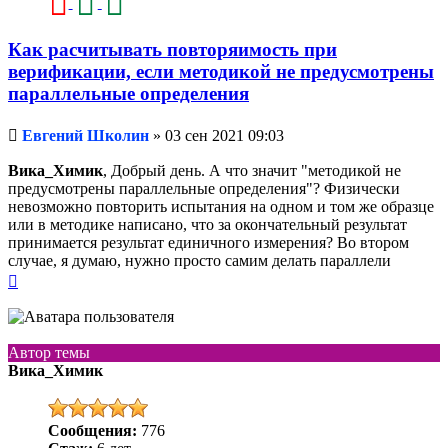
Как расчитывать повторяимость при
верификации, если методикой не предусмотрены
параллельные определения
Непрочитанное
Евгений Школин
»
03 сен 2021 09:03
сообщение
Вика_Химик
, Добрый день. А что значит "методикой не
предусмотрены параллельные определения"? Физически
невозможно повторить испытания на одном и том же образце
или в методике написано, что за окончательный результат
принимается результат единичного измерения? Во втором
случае, я думаю, нужно просто самим делать параллели
Вернуться
к
началу
Автор темы
Вика_Химик
Сообщения:
776