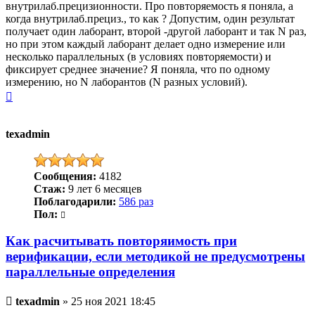
внутрилаб.прецизионности. Про повторяемость я поняла, а
когда внутрилаб.прециз., то как ? Допустим, один результат
получает один лаборант, второй -другой лаборант и так N раз,
но при этом каждый лаборант делает одно измерение или
несколько параллельных (в условиях повторяемости) и
фиксирует среднее значение? Я поняла, что по одному
измерению, но N лаборантов (N разных условий).
Вернуться
к
началу
texadmin
Сообщения:
4182
Стаж:
9 лет 6 месяцев
Поблагодарили:
586 раз
Пол:
Как расчитывать повторяимость при
верификации, если методикой не предусмотрены
параллельные определения
Непрочитанное
texadmin
»
25 ноя 2021 18:45
сообщение