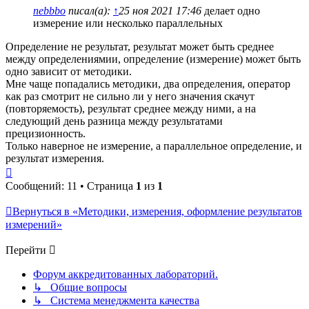
nebbbo
писал(а):
↑
25 ноя 2021 17:46
делает одно
измерение или несколько параллельных
Определение не результат, результат может быть среднее
между определениямии, определение (измерение) может быть
одно зависит от методики.
Мне чаще попадались методики, два определения, оператор
как раз смотрит не сильно ли у него значения скачут
(повторяемость), результат среднее между ними, а на
следующий день разница между результатами
прецизионность.
Только наверное не измерение, а параллельное определение, и
результат измерения.
Вернуться
к
Сообщений: 11 • Страница
1
из
1
началу
Вернуться в «Методики, измерения, оформление результатов
измерений»
Перейти
Форум аккредитованных лабораторий.
↳ Общие вопросы
↳ Система менеджмента качества