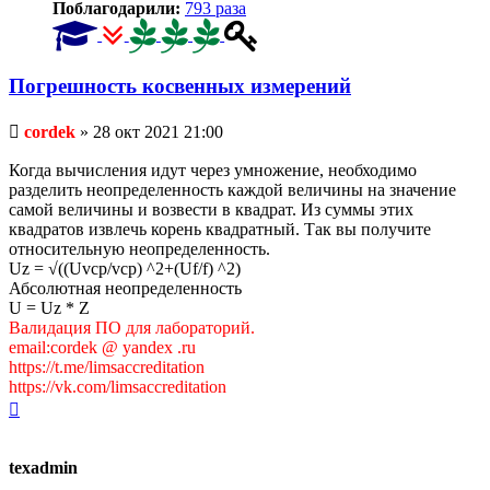
Поблагодарили:
793 раза
Погрешность косвенных измерений
Непрочитанное
cordek
»
28 окт 2021 21:00
сообщение
Когда вычисления идут через умножение, необходимо
разделить неопределенность каждой величины на значение
самой величины и возвести в квадрат. Из суммы этих
квадратов извлечь корень квадратный. Так вы получите
относительную неопределенность.
Uz = √((Uvcp/vcp) ^2+(Uf/f) ^2)
Абсолютная неопределенность
U = Uz * Z
Валидация ПО для лабораторий.
email:cordek @ yandex .ru
https://t.me/limsaccreditation
https://vk.com/limsaccreditation
Вернуться
к
началу
texadmin