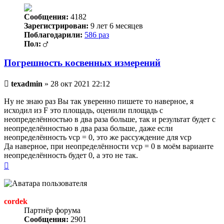
Сообщения:
4182
Зарегистрирован:
9 лет 6 месяцев
Поблагодарили:
586 раз
Пол:
Погрешность косвенных измерений
Непрочитанное
texadmin
»
28 окт 2021 22:12
сообщение
Ну не знаю раз Вы так уверенно пишете то наверное, я
исходил из F это площадь, оценили площадь с
неопределённостью в два раза больше, так и результат будет с
неопределённостью в два раза больше, даже если
неопределённость vср = 0, это же рассуждение для vср
Да наверное, при неопределённости vср = 0 в моём варианте
неопределённость будет 0, а это не так.
Вернуться
к
началу
cordek
Партнёр форума
Сообщения:
2901