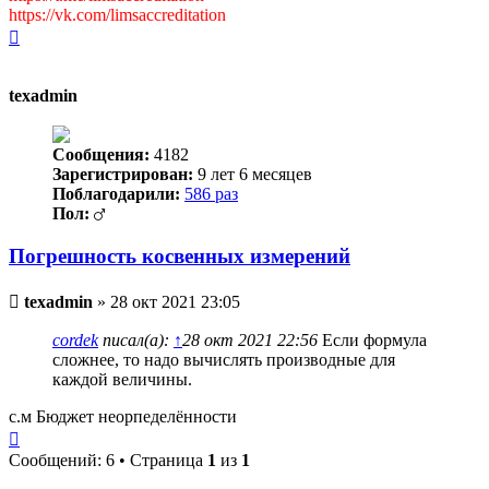
https://vk.com/limsaccreditation
Вернуться
к
началу
texadmin
Сообщения:
4182
Зарегистрирован:
9 лет 6 месяцев
Поблагодарили:
586 раз
Пол:
Погрешность косвенных измерений
Непрочитанное
texadmin
»
28 окт 2021 23:05
сообщение
cordek
писал(а):
↑
28 окт 2021 22:56
Если формула
сложнее, то надо вычислять производные для
каждой величины.
с.м Бюджет неорпеделённости
Вернуться
к
Сообщений: 6 • Страница
1
из
1
началу