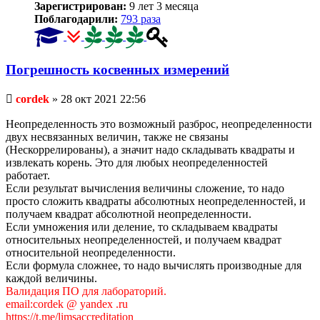
Зарегистрирован:
9 лет 3 месяца
Поблагодарили:
793 раза
Погрешность косвенных измерений
Непрочитанное
cordek
»
28 окт 2021 22:56
сообщение
Неопределенность это возможный разброс, неопределенности
двух несвязанных величин, также не связаны
(Нескоррелированы), а значит надо складывать квадраты и
извлекать корень. Это для любых неопределенностей
работает.
Если результат вычисления величины сложение, то надо
просто сложить квадраты абсолютных неопределенностей, и
получаем квадрат абсолютной неопределенности.
Если умножения или деление, то складываем квадраты
относительных неопределенностей, и получаем квадрат
относительной неопределенности.
Если формула сложнее, то надо вычислять производные для
каждой величины.
Валидация ПО для лабораторий.
email:cordek @ yandex .ru
https://t.me/limsaccreditation