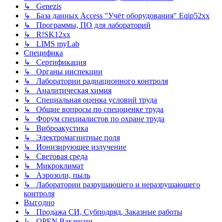
↳ Genezis
↳ База данных Access "Учёт оборудования" Eqip52xx
↳ Программы, ПО для лабораторий
↳ R!SK12xx
↳ LIMS myLab
Специфика
↳ Сертификация
↳ Органы инспекции
↳ Лаборатории радиационного контроля
↳ Аналитическая химия
↳ Специальная оценка условий труда
↳ Общие вопросы по спецоценке труда
↳ Форум специалистов по охране труда
↳ Виброакустика
↳ Электромагнитные поля
↳ Ионизирующее излучение
↳ Световая среда
↳ Микроклимат
↳ Аэрозоли, пыль
↳ Лаборатории разрушающего и неразрушающего
контроля
Выгодно
↳ Продажа СИ, Субподряд, Заказные работы
↳ OPEN Вакансии