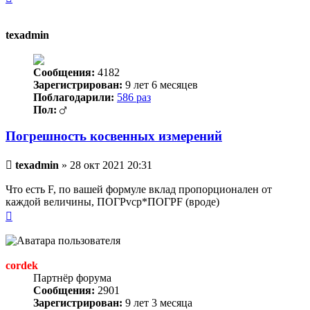
к
началу
texadmin
Сообщения:
4182
Зарегистрирован:
9 лет 6 месяцев
Поблагодарили:
586 раз
Пол:
Погрешность косвенных измерений
Непрочитанное
texadmin
»
28 окт 2021 20:31
сообщение
Что есть F, по вашей формуле вклад пропорционален от
каждой величины, ПОГРvср*ПОГРF (вроде)
Вернуться
к
началу
cordek
Партнёр форума
Сообщения:
2901
Зарегистрирован:
9 лет 3 месяца