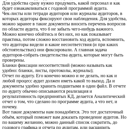
Для удобства сразу нужно продумать, какой персонал и как
будет ознакамливаться с годовой программой аудита.
Чек-листы или тетради аудиторов или журналы аудиторов, в
которых аудиторы фиксируют свои наблюдения. Для удобства,
можно заранее в такие документы вносить перечень вопросов
по области аудита, что б не забыть чего-нибудь важного.
Можно конечно обойтись и без них, но как показывает
практика, потом сложно восстановить ход аудита, вспомнить,
что аудиторы видели и какие несоответствия (и при каких
обстоятельствах) они фиксировали. А главная задача
аудиторов-собрать свидетельства аудита, которые могут быть
проверены.
Бланки фиксации несоответствий (можно называть как
удобно: бланки, листы, протоколы, журналы);
Отчет по аудиту. Его конечно можно и не делать, но как и
любой процесс аудит должен иметь какой то выход. Да и
документы удобно хранить подшитыми в один файл. В отчете
по аудиту обычно описываются реализация и
результативность предпринятых КД, делается Аналитический
отчет о том, что сделано по программе аудита, а что нет, и
почему.
Вот такие документы нам понадобятся. Это тот достаточный
объём, который поможет вам доказать проведение аудитов. Но
по вашему желанию, можно данный список сократить, до
годового графика и отчета по аудитам, или расширить