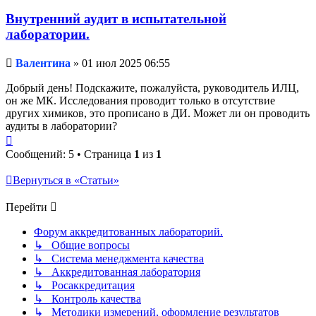
Внутренний аудит в испытательной
лаборатории.
Непрочитанное
Валентина
»
01 июл 2025 06:55
сообщение
Добрый день! Подскажите, пожалуйста, руководитель ИЛЦ,
он же МК. Исследования проводит только в отсутствие
других химиков, это прописано в ДИ. Может ли он проводить
аудиты в лаборатории?
Вернуться
к
Сообщений: 5 • Страница
1
из
1
началу
Вернуться в «Статьи»
Перейти
Форум аккредитованных лабораторий.
↳ Общие вопросы
↳ Система менеджмента качества
↳ Аккредитованная лаборатория
↳ Росаккредитация
↳ Контроль качества
↳ Методики измерений, оформление результатов