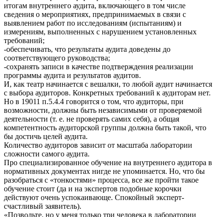
итогам внутреннего аудита, включающего в том числе
сведения о мероприятиях, предпринимаемых в связи с
выявлением работ по исследованиям (испытаниям) и
измерениям, выполненных с нарушением установленных
требований;
-обеспечивать, что результаты аудита доведены до
соответствующего руководства;
-сохранять записи в качестве подтверждения реализации
программы аудита и результатов аудитов.
И, как театр начинается с вешалки, то любой аудит начинается
с выбора аудиторов. Конкретных требований к аудиторам нет.
Но в 19011 п.5.4.4 говорится о том, что аудиторы, при
возможности, должны быть независимыми от проверяемой
деятельности (т. е. не проверять самих себя), а общая
компетентность аудиторской группы должна быть такой, что
бы достичь целей аудита.
Количество аудиторов зависит от масштаба лаборатории
сложности самого аудита.
Про специализированное обучение на внутреннего аудитора в
нормативных документах нигде не упоминается. Но, что бы
разобраться с «тонкостями» процесса, все же пройти такое
обучение стоит (да и на экспертов подобные корочки
действуют очень успокаивающе. Спокойный эксперт-
счастливый заявитель).
«Позвольте, но у меня только три человека в лаборатории