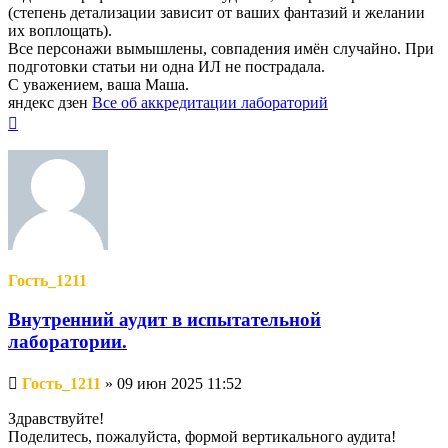
(степень детализации зависит от ваших фантазий и желании
их воплощать).
Все персонажи вымышлены, совпадения имён случайно. При
подготовки статьи ни одна ИЛ не пострадала.
С уважением, ваша Маша.
яндекс дзен
Все об аккредитации лабораторий
Вернуться
к
началу
Гость_1211
Внутренний аудит в испытательной
лаборатории.
Непрочитанное
Гость_1211
»
09 июн 2025 11:52
сообщение
Здравствуйте!
Поделитесь, пожалуйста, формой вертикального аудита!