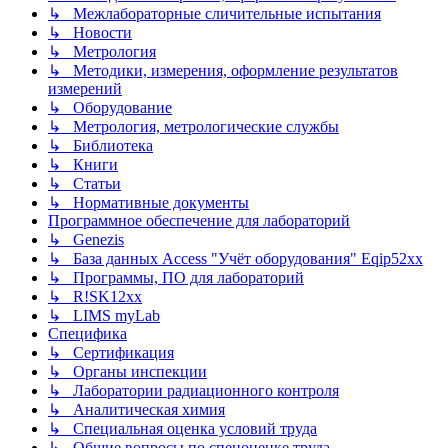
↳ Межлабораторные сличительные испытания
↳ Новости
↳ Метрология
↳ Методики, измерения, оформление результатов
измерений
↳ Оборудование
↳ Метрология, метрологические службы
↳ Библиотека
↳ Книги
↳ Статьи
↳ Нормативные документы
Программное обеспечение для лабораторий
↳ Genezis
↳ База данных Access "Учёт оборудования" Eqip52xx
↳ Программы, ПО для лабораторий
↳ R!SK12xx
↳ LIMS myLab
Специфика
↳ Сертификация
↳ Органы инспекции
↳ Лаборатории радиационного контроля
↳ Аналитическая химия
↳ Специальная оценка условий труда
↳ Общие вопросы по спецоценке труда