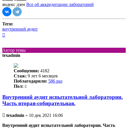
яндекс дзен
Все об аккредитации лабораторий
Теги:
внутренний аудит
Вернуться
к
началу
Автор темы
texadmin
Сообщения:
4182
Стаж:
9 лет 6 месяцев
Поблагодарили:
586 раз
Пол:
Внутренний аудит испытательной лаборатории.
Часть вторая-собирательная.
Непрочитанное
texadmin
»
10 дек 2021 16:06
сообщение
Внутренний аудит испытательной лаборатории. Часть