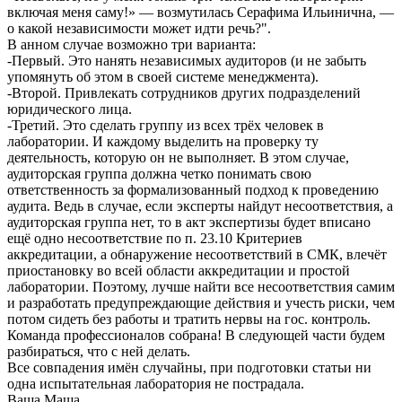
включая меня саму!» — возмутилась Серафима Ильинична, —
о какой независимости может идти речь?".
В анном случае возможно три варианта:
-Первый. Это нанять независимых аудиторов (и не забыть
упомянуть об этом в своей системе менеджмента).
-Второй. Привлекать сотрудников других подразделений
юридического лица.
-Третий. Это сделать группу из всех трёх человек в
лаборатории. И каждому выделить на проверку ту
деятельность, которую он не выполняет. В этом случае,
аудиторская группа должна четко понимать свою
ответственность за формализованный подход к проведению
аудита. Ведь в случае, если эксперты найдут несоответствия, а
аудиторская группа нет, то в акт экспертизы будет вписано
ещё одно несоответствие по п. 23.10 Критериев
аккредитации, а обнаружение несоответствий в СМК, влечёт
приостановку во всей области аккредитации и простой
лаборатории. Поэтому, лучше найти все несоответствия самим
и разработать предупреждающие действия и учесть риски, чем
потом сидеть без работы и тратить нервы на гос. контроль.
Команда профессионалов собрана! В следующей части будем
разбираться, что с ней делать.
Все совпадения имён случайны, при подготовки статьи ни
одна испытательная лаборатория не пострадала.
Ваша Маша.