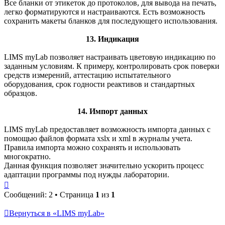
Все бланки от этикеток до протоколов, для вывода на печать,
легко форматируются и настраиваются. Есть возможность
сохранить макеты бланков для последующего использования.
13. Индикация
LIMS myLab позволяет настраивать цветовую индикацию по
заданным условиям. К примеру, контролировать срок поверки
средств измерений, аттестацию испытательного
оборудования, срок годности реактивов и стандартных
образцов.
14. Импорт данных
LIMS myLab предоставляет возможность импорта данных с
помощью файлов формата xslx и xml в журналы учета.
Правила импорта можно сохранять и использовать
многократно.
Данная функция позволяет значительно ускорить процесс
адаптации программы под нужды лаборатории.
Вернуться
к
Сообщений: 2 • Страница
1
из
1
началу
Вернуться в «LIMS myLab»