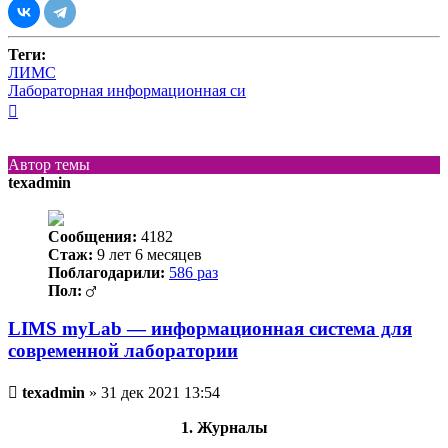
Теги:
ЛИМС
Лабораторная информационная си
Вернуться
к
началу
Автор темы
texadmin
Сообщения:
4182
Стаж:
9 лет 6 месяцев
Поблагодарили:
586 раз
Пол:
LIMS myLab — информационная система для
современной лаборатории
Непрочитанное
texadmin
»
31 дек 2021 13:54
сообщение
1. Журналы