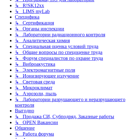
↳ R!SK12xx
↳ LIMS myLab
Специфика
↳ Сертификация
↳ Органы инспекции
↳ Лаборатории радиационного контроля
↳ Аналитическая химия
↳ Специальная оценка условий труда
↳ Общие вопросы по спецоценке труда
↳ Форум специалистов по охране труда
↳ Виброакустика
↳ Электромагнитные поля
↳ Ионизирующее излучение
↳ Световая среда
↳ Микроклимат
↳ Аэрозоли, пыль
↳ Лаборатории разрушающего и неразрушающего
контроля
Выгодно
↳ Продажа СИ, Субподряд, Заказные работы
↳ OPEN Вакансии
Общение
↳ Работа форума