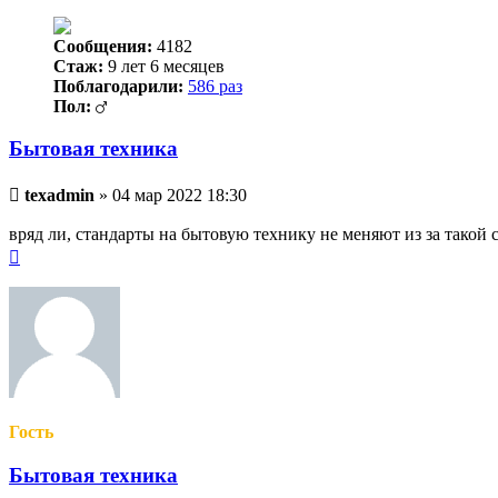
Сообщения:
4182
Стаж:
9 лет 6 месяцев
Поблагодарили:
586 раз
Пол:
Бытовая техника
Непрочитанное
texadmin
»
04 мар 2022 18:30
сообщение
вряд ли, стандарты на бытовую технику не меняют из за такой 
Вернуться
к
началу
Гость
Бытовая техника