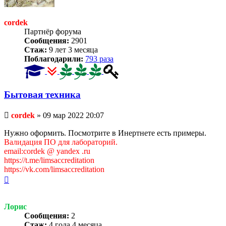
cordek
Партнёр форума
Сообщения:
2901
Стаж:
9 лет 3 месяца
Поблагодарили:
793 раза
Бытовая техника
Непрочитанное
cordek
»
09 мар 2022 20:07
сообщение
Нужно оформить. Посмотрите в Инертнете есть примеры.
Валидация ПО для лабораторий.
email:cordek @ yandex .ru
https://t.me/limsaccreditation
https://vk.com/limsaccreditation
Вернуться
к
началу
Лорис
Сообщения:
2
Стаж:
4 года 4 месяца