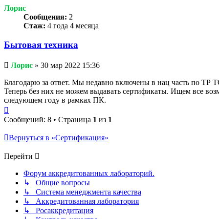
Лорис
Сообщения:
2
Стаж:
4 года 4 месяца
Бытовая техника
Непрочитанное
Лорис
»
30 мар 2022 15:36
сообщение
Благодарю за ответ. Мы недавно включены в нац часть по ТР 
Теперь без них не можем выдавать сертификаты. Ищем все во
следующем году в рамках ПК.
Вернуться
к
Сообщений: 8 • Страница
1
из
1
началу
Вернуться в «Сертификация»
Перейти
Форум аккредитованных лабораторий.
↳ Общие вопросы
↳ Система менеджмента качества
↳ Аккредитованная лаборатория
↳ Росаккредитация