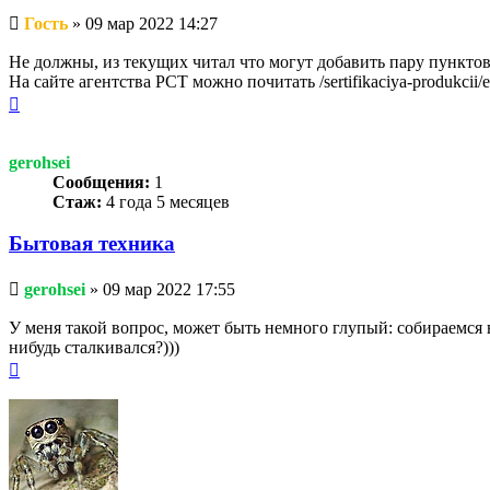
Непрочитанное
Гость
»
09 мар 2022 14:27
сообщение
Не должны, из текущих читал что могут добавить пару пунктов,
На сайте агентства РСТ можно почитать /sertifikaciya-produkcii/el
Вернуться
к
началу
gerohsei
Сообщения:
1
Стаж:
4 года 5 месяцев
Бытовая техника
Непрочитанное
gerohsei
»
09 мар 2022 17:55
сообщение
У меня такой вопрос, может быть немного глупый: собираемся в
нибудь сталкивался?)))
Вернуться
к
началу