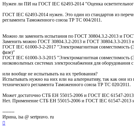
Нужен ли ПИ на ГОСТ IEC 62493-2014 "Оценка осветительного
ГОСТ IEC 62493-2014 нужен. Это один из стандартов из перечн
регламента Таможенного союза ТР ТС 004/2011.
Можно ли заменить испытания по ГОСТ 30804.3.2-2013 и ГОСТ
Заменить можно ГОСТ 30804.3.2-2013 и ГОСТ 30804.3.3-2013 н
ГОСТ IEC 61000-3-2-2017 "Электромагнитная совместимость (Э
фазе)"
ГОСТ IEC 61000-3-3-2015 "Электромагнитная совместимость (
низковольтных системах электроснабжения для оборудования с 
или вообще не испытывать на их требования?
Испытывать нужно на них или на альтернативу, так как они из
технического регламента Таможенного союза ТР ТС 020/2011.
Может достаточно СТБ ЕН 55015-2006 и ГОСТ IEC 61547-2013
Нет. Применение СТБ ЕН 55015-2006 и ГОСТ IEC 61547-2013 и 
--------
Ирина, isa @ sertpravo. ru
Вернуться
к
началу