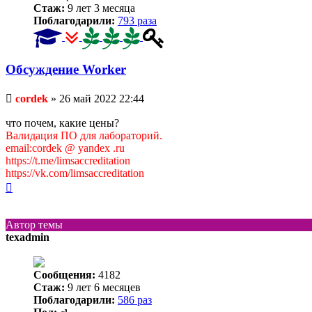
Стаж:
9 лет 3 месяца
Поблагодарили:
793 раза
Обсуждение Worker
Непрочитанное
cordek
»
26 май 2022 22:44
сообщение
что почем, какие цены?
Валидация ПО для лабораторий.
email:cordek @ yandex .ru
https://t.me/limsaccreditation
https://vk.com/limsaccreditation
Вернуться
к
началу
Автор темы
texadmin
Сообщения:
4182
Стаж:
9 лет 6 месяцев
Поблагодарили:
586 раз