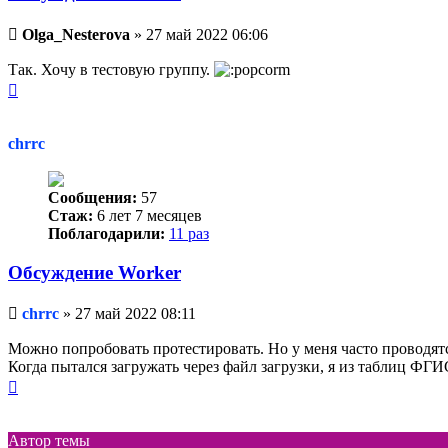
Непрочитанное
Olga_Nesterova
»
27 май 2022 06:06
сообщение
Так. Хочу в тестовую группу.
Вернуться
к
началу
chrrc
Сообщения:
57
Стаж:
6 лет 7 месяцев
Поблагодарили:
11 раз
Обсуждение Worker
Непрочитанное
chrrc
»
27 май 2022 08:11
сообщение
Можно попробовать протестировать. Но у меня часто проводятс
Когда пытался загружать через файл загрузки, я из таблиц ФГ
Вернуться
к
началу
Автор темы