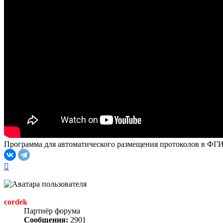
Программа для автоматического размещения протоколов в ФГ
Вернуться
к
началу
cordek
Партнёр форума
Сообщения:
2901