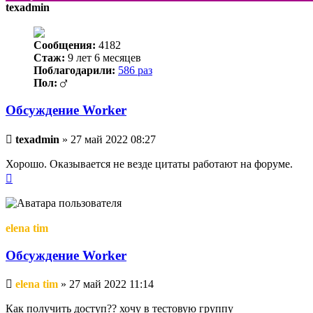
texadmin
Сообщения:
4182
Стаж:
9 лет 6 месяцев
Поблагодарили:
586 раз
Пол:
Обсуждение Worker
Непрочитанное
texadmin
»
27 май 2022 08:27
сообщение
Хорошо. Оказывается не везде цитаты работают на форуме.
Вернуться
к
началу
elena tim
Обсуждение Worker
Непрочитанное
elena tim
»
27 май 2022 11:14
сообщение
Как получить доступ?? хочу в тестовую группу