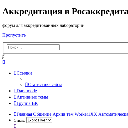
Аккредитация в Росаккредит
форум для аккредитованных лабораторий
Пропустить
Поиск
Расширенный
поиск
Ссылки
Статистика сайта
Dark mode
Активные темы
Группа ВК
Главная
Общение
Архив тем
Worker1XX Автоматическа
Стиль: