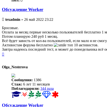
Пол:
Обсуждение Worker
Непрочитанное
texadmin
»
26 май 2022 23:22
сообщение
Бросовые.
Оплата за месяц первые несколько пользователей бесплатно 1 м
Потом планирую 240 руб 1 месяц.
Всё будет зависть от кол-ва пользователей, если мало я не смо
Активистам форума бесплатно
топ 10 активистов.
Завтра надеюсь последний тест, и может до понедельника всё 
Вернуться
к
началу
Olga_Nesterova
Сообщения:
1386
Стаж:
6 лет 11 месяцев
Поблагодарили:
344 раза
Обсуждение Worker