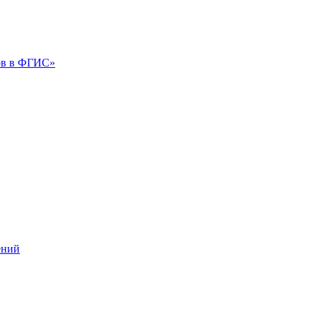
ов в ФГИС»
ений