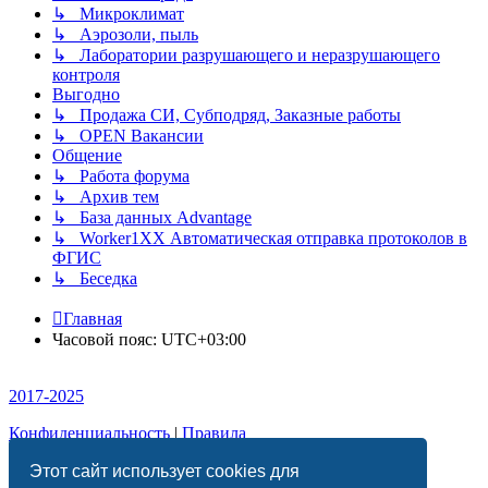
↳ Микроклимат
↳ Аэрозоли, пыль
↳ Лаборатории разрушающего и неразрушающего
контроля
Выгодно
↳ Продажа СИ, Субподряд, Заказные работы
↳ OPEN Вакансии
Общение
↳ Работа форума
↳ Архив тем
↳ База данных Advantage
↳ Worker1XX Автоматическая отправка протоколов в
ФГИС
↳ Беседка
Главная
Часовой пояс:
UTC+03:00
2017-2025
Конфиденциальность
|
Правила
Этот сайт использует cookies для