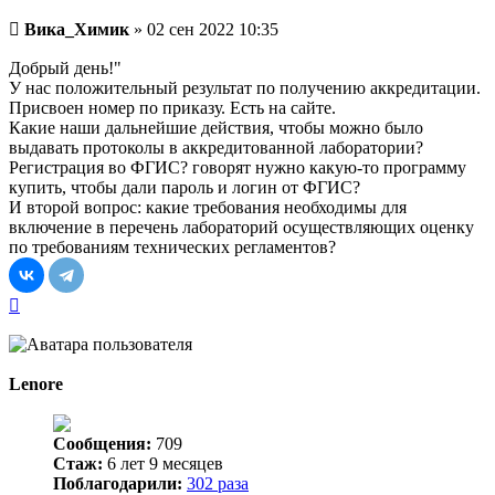
Непрочитанное
Вика_Химик
»
02 сен 2022 10:35
сообщение
Добрый день!"
У нас положительный результат по получению аккредитации.
Присвоен номер по приказу. Есть на сайте.
Какие наши дальнейшие действия, чтобы можно было
выдавать протоколы в аккредитованной лаборатории?
Регистрация во ФГИС? говорят нужно какую-то программу
купить, чтобы дали пароль и логин от ФГИС?
И второй вопрос: какие требования необходимы для
включение в перечень лабораторий осуществляющих оценку
по требованиям технических регламентов?
Вернуться
к
началу
Lenore
Сообщения:
709
Стаж:
6 лет 9 месяцев
Поблагодарили:
302 раза