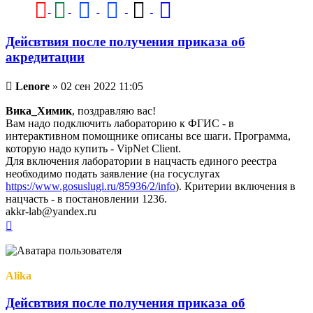
Дейсвтвия после получения приказа об
акредитации
Непрочитанное
Lenore
»
02 сен 2022 11:05
сообщение
Вика_Химик
, поздравляю вас!
Вам надо подключить лабораторию к ФГИС - в
интерактивном помощнике описаны все шаги. Программа,
которую надо купить - VipNet Client.
Для включения лаборатории в нацчасть единого реестра
необходимо подать заявление (на госуслугах
https://www.gosuslugi.ru/85936/2/info
). Критерии включения в
нацчасть - в постановлении 1236.
akkr-lab@yandex.ru
Вернуться
к
началу
Alika
Дейсвтвия после получения приказа об