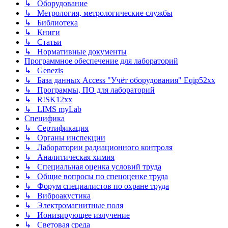
↳ Оборудование
↳ Метрология, метрологические службы
↳ Библиотека
↳ Книги
↳ Статьи
↳ Нормативные документы
Программное обеспечение для лабораторий
↳ Genezis
↳ База данных Access "Учёт оборудования" Eqip52xx
↳ Программы, ПО для лабораторий
↳ R!SK12xx
↳ LIMS myLab
Специфика
↳ Сертификация
↳ Органы инспекции
↳ Лаборатории радиационного контроля
↳ Аналитическая химия
↳ Специальная оценка условий труда
↳ Общие вопросы по спецоценке труда
↳ Форум специалистов по охране труда
↳ Виброакустика
↳ Электромагнитные поля
↳ Ионизирующее излучение
↳ Световая среда