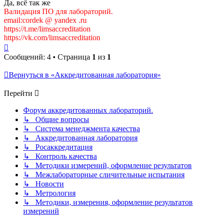
Да, всё так же
Валидация ПО для лабораторий.
email:cordek @ yandex .ru
https://t.me/limsaccreditation
https://vk.com/limsaccreditation
Вернуться
к
Сообщений: 4 • Страница
1
из
1
началу
Вернуться в «Аккредитованная лаборатория»
Перейти
Форум аккредитованных лабораторий.
↳ Общие вопросы
↳ Система менеджмента качества
↳ Аккредитованная лаборатория
↳ Росаккредитация
↳ Контроль качества
↳ Методики измерений, оформление результатов
↳ Межлабораторные сличительные испытания
↳ Новости
↳ Метрология
↳ Методики, измерения, оформление результатов
измерений