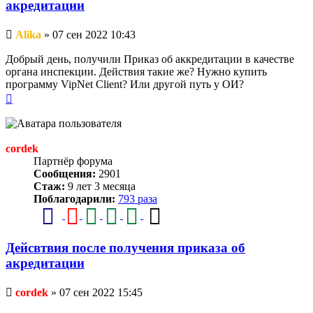
акредитации
Непрочитанное
Alika
»
07 сен 2022 10:43
сообщение
Добрый день, получили Приказ об аккредитации в качестве
органа инспекции. Действия такие же? Нужно купить
программу VipNet Client? Или другой путь у ОИ?
Вернуться
к
началу
cordek
Партнёр форума
Сообщения:
2901
Стаж:
9 лет 3 месяца
Поблагодарили:
793 раза
Дейсвтвия после получения приказа об
акредитации
Непрочитанное
cordek
»
07 сен 2022 15:45
сообщение