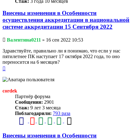
Стаж:
3 года 10 месяцев
Внесены изменения в Особенности
осуществления аккредитации в национальной
системе аккредитации 15 Сентября 2022
Непрочитанное
Валентина0211
»
16 сен 2022 10:53
сообщение
Здравствуйте, правильно ли я понимаю, что если у нас
пятилетнее ПК наступает 17 октября 2022 года, то оно
переносится на 6 месяцев?
Вернуться
к
началу
cordek
Партнёр форума
Сообщения:
2901
Стаж:
9 лет 3 месяца
Поблагодарили:
793 раза
Внесены изменения в Особенности