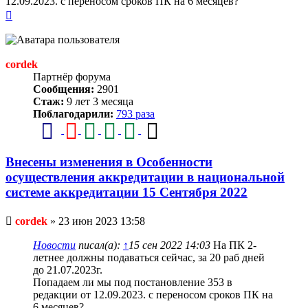
12.09.2023. с переносом сроков ПК на 6 месяцев?
Вернуться
к
началу
cordek
Партнёр форума
Сообщения:
2901
Стаж:
9 лет 3 месяца
Поблагодарили:
793 раза
Внесены изменения в Особенности
осуществления аккредитации в национальной
системе аккредитации 15 Сентября 2022
Непрочитанное
cordek
»
23 июн 2023 13:58
сообщение
Новости
писал(а):
↑
15 сен 2022 14:03
На ПК 2-
летнее должны подаваться сейчас, за 20 раб дней
до 21.07.2023г.
Попадаем ли мы под постановление 353 в
редакции от 12.09.2023. с переносом сроков ПК на
6 месяцев?