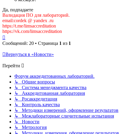
Да, подпадаете
Валидация ПО для лабораторий.
email:cordek @ yandex .ru
https://t.me/limsaccreditation
https://vk.com/limsaccreditation
Вернуться
к
Сообщений: 20 • Страница
1
из
1
началу
Вернуться в «Новости»
Перейти
Форум аккредитованных лабораторий.
↳ Общие вопросы
↳ Система менеджмента качества
↳ Аккредитованная лаборатория
↳ Росаккредитация
↳ Контроль качества
↳ Методики измерений, оформление результатов
↳ Межлабораторные сличительные испытания
↳ Новости
↳ Метрология
↳ Методики, измерения, оформление результатов