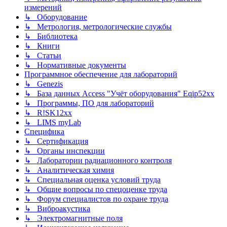
измерений
↳ Оборудование
↳ Метрология, метрологические службы
↳ Библиотека
↳ Книги
↳ Статьи
↳ Нормативные документы
Программное обеспечение для лабораторий
↳ Genezis
↳ База данных Access "Учёт оборудования" Eqip52xx
↳ Программы, ПО для лабораторий
↳ R!SK12xx
↳ LIMS myLab
Специфика
↳ Сертификация
↳ Органы инспекции
↳ Лаборатории радиационного контроля
↳ Аналитическая химия
↳ Специальная оценка условий труда
↳ Общие вопросы по спецоценке труда
↳ Форум специалистов по охране труда
↳ Виброакустика
↳ Электромагнитные поля