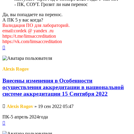
- ПК, СОУТ. Грозит ли нам перенос
Да, вы попадаете на перенос.
А ПК 5 у вас когда?
Валидация ПО для лабораторий.
email:cordek @ yandex .ru
https://t.me/limsaccreditation
https://vk.com/limsaccreditation
Вернуться
к
началу
Alexis Rogov
Внесены изменения в Особенности
осуществления аккредитации в национальной
системе аккредитации 15 Сентября 2022
Непрочитанное
Alexis Rogov
»
19 сен 2022 05:47
сообщение
ПК-5 апрель 2024года
Вернуться
к
началу