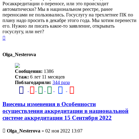
Росаккредитации о переносе, или это происходит
автоматически? Мы в национальном реестре, ранее
переносами не пользовались. Госуслугу на трехлетнее ПК по
плану надо просить в декабре этого года. Мы хотим перенести
его. Нужно ли писать какое-то заявление, открывать
госуслугу, или нет?
Вернуться
к
началу
Olga_Nesterova
Сообщения:
1386
Стаж:
6 лет 11 месяцев
Поблагодарили:
344 раза
Внесены изменения в Особенности
осуществления аккредитации в национальной
системе аккредитации 15 Сентября 2022
Непрочитанное
Olga_Nesterova
»
02 ноя 2022 13:07
сообщение