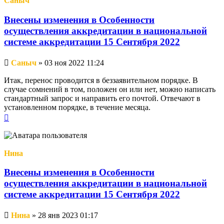
Саныч
Внесены изменения в Особенности
осуществления аккредитации в национальной
системе аккредитации 15 Сентября 2022
Непрочитанное
Саныч
»
03 ноя 2022 11:24
сообщение
Итак, перенос проводится в беззаявительном порядке. В
случае сомнений в том, положен он или нет, можно написать
стандартный запрос и направить его почтой. Отвечают в
установленном порядке, в течение месяца.
Вернуться
к
началу
Нина
Внесены изменения в Особенности
осуществления аккредитации в национальной
системе аккредитации 15 Сентября 2022
Непрочитанное
Нина
»
28 янв 2023 01:17
сообщение