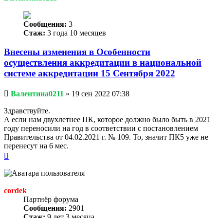
Сообщения:
3
Стаж:
3 года 10 месяцев
Внесены изменения в Особенности
осуществления аккредитации в национальной
системе аккредитации 15 Сентября 2022
Непрочитанное
Валентина0211
»
19 сен 2022 07:38
сообщение
Здравствуйте.
А если нам двухлетнее ПК, которое должно было быть в 2021
году переносили на год в соответствии с постановлением
Правительства от 04.02.2021 г. № 109. То, значит ПК5 уже не
перенесут на 6 мес.
Вернуться
к
началу
cordek
Партнёр форума
Сообщения:
2901
Стаж:
9 лет 3 месяца