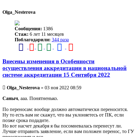
к
началу
Olga_Nesterova
Сообщения:
1386
Стаж:
6 лет 11 месяцев
Поблагодарили:
344 раза
Внесены изменения в Особенности
осуществления аккредитации в национальной
системе аккредитации 15 Сентября 2022
Непрочитанное
Olga_Nesterova
»
03 ноя 2022 08:59
сообщение
Саныч
, ааа. Понятненько.
По переносам: вообще должно автоматически переносится.
Ну то есть вам не скажут, что вы уклоняетесь от ПК, если
позже срока подадите.
Но вот насчет декабря я бы посомневалась перенесут ли.
Лучше отправить заявление, если вам положен перенос, то ГУ
приостановят и все.