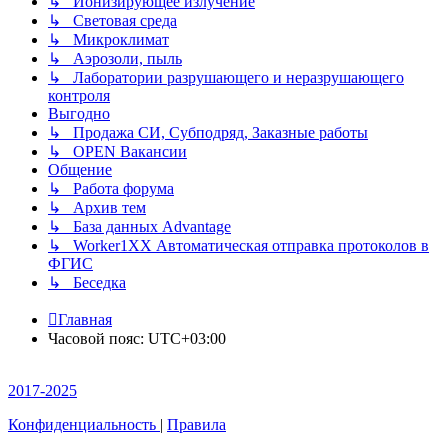
↳ Ионизирующее излучение
↳ Световая среда
↳ Микроклимат
↳ Аэрозоли, пыль
↳ Лаборатории разрушающего и неразрушающего
контроля
Выгодно
↳ Продажа СИ, Субподряд, Заказные работы
↳ OPEN Вакансии
Общение
↳ Работа форума
↳ Архив тем
↳ База данных Advantage
↳ Worker1XX Автоматическая отправка протоколов в
ФГИС
↳ Беседка
Главная
Часовой пояс:
UTC+03:00
2017-2025
Конфиденциальность
|
Правила