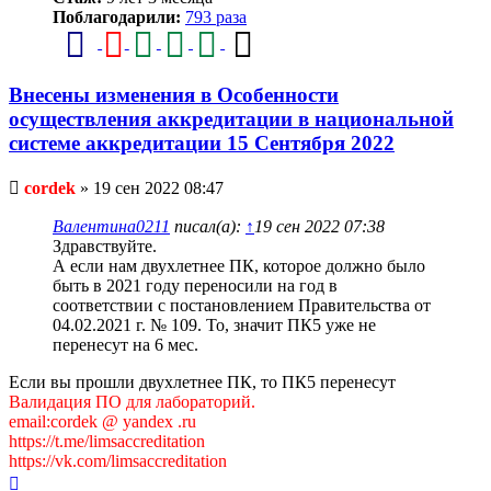
Поблагодарили:
793 раза
Внесены изменения в Особенности
осуществления аккредитации в национальной
системе аккредитации 15 Сентября 2022
Непрочитанное
cordek
»
19 сен 2022 08:47
сообщение
Валентина0211
писал(а):
↑
19 сен 2022 07:38
Здравствуйте.
А если нам двухлетнее ПК, которое должно было
быть в 2021 году переносили на год в
соответствии с постановлением Правительства от
04.02.2021 г. № 109. То, значит ПК5 уже не
перенесут на 6 мес.
Если вы прошли двухлетнее ПК, то ПК5 перенесут
Валидация ПО для лабораторий.
email:cordek @ yandex .ru
https://t.me/limsaccreditation
https://vk.com/limsaccreditation
Вернуться