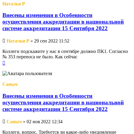
Наталья Р
Внесены изменения в Особенности
осуществления аккредитации в национальной
системе аккредитации 15 Сентября 2022
Непрочитанное
Наталья Р
»
29 сен 2022 11:52
сообщение
Коллеги подскажите у нас в сентябре должно ПК1. Согласно
№ 353 переноса не было. Как сейчас
Вернуться
к
началу
Саныч
Внесены изменения в Особенности
осуществления аккредитации в национальной
системе аккредитации 15 Сентября 2022
Непрочитанное
Саныч
»
02 ноя 2022 12:34
сообщение
Коллеги, вопрос. Требуется ли какое-либо уведомление