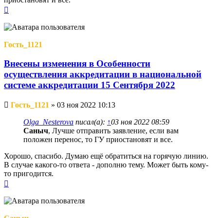
Вернуться
к
началу
Гость_1121
Внесены изменения в Особенности
осуществления аккредитации в национальной
системе аккредитации 15 Сентября 2022
Непрочитанное
Гость_1121
»
03 ноя 2022 10:13
сообщение
Olga_Nesterova
писал(а):
↑
03 ноя 2022 08:59
Саныч
, Лучше отправить заявление, если вам
положен перенос, то ГУ приостановят и все.
Хорошо, спасибо. Думаю ещё обратиться на горячую линию.
В случае какого-то ответа - дополню тему. Может быть кому-
то пригодится.
Вернуться
к
началу