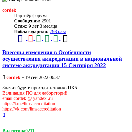
cordek
Партнёр форума
Сообщения:
2901
Стаж:
9 лет 3 месяца
Поблагодарили:
793 раза
Внесены изменения в Особенности
осуществления аккредитации в национальной
системе аккредитации 15 Сентября 2022
Непрочитанное
cordek
»
19 сен 2022 06:37
сообщение
Значит будете проходить только ПК5
Валидация ПО для лабораторий.
email:cordek @ yandex .ru
https://t.me/limsaccreditation
https://vk.com/limsaccreditation
Вернуться
к
началу
Валентина0211