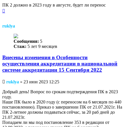
ПК 2 должно в 2023 году в августе, будет ли перенос
Вернуться
к
началу
ruklya
Сообщения:
5
Стаж:
5 лет 9 месяцев
Внесены изменения в Особенности
осуществления аккредитации в национальной
системе аккредитации 15 Сентября 2022
Непрочитанное
ruklya
»
23 июн 2023 12:25
сообщение
Добрый день! Вопрос по срокам подтверждения ПК в 2023
году.
Наше ПК было в 2020 году (с переносом на 6 месяцев по 440
постановлению). Приказ о завершении ПК от 21.07.2021г. На
ПК 2-летнее должны подаваться сейчас, за 20 раб дней до
21.07.2023г.
Попадаем ли мы под постановление 353 в редакции от