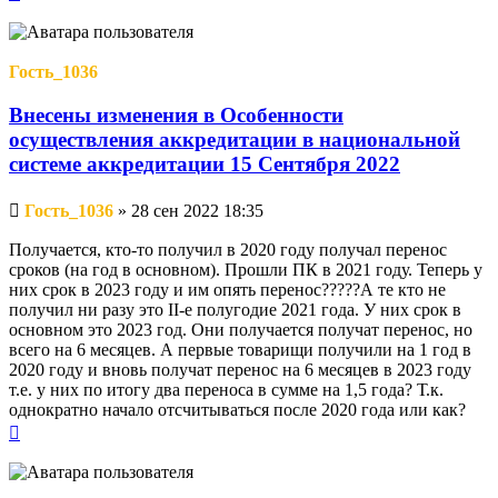
к
началу
Гость_1036
Внесены изменения в Особенности
осуществления аккредитации в национальной
системе аккредитации 15 Сентября 2022
Непрочитанное
Гость_1036
»
28 сен 2022 18:35
сообщение
Получается, кто-то получил в 2020 году получал перенос
сроков (на год в основном). Прошли ПК в 2021 году. Теперь у
них срок в 2023 году и им опять перенос?????А те кто не
получил ни разу это II-е полугодие 2021 года. У них срок в
основном это 2023 год. Они получается получат перенос, но
всего на 6 месяцев. А первые товарищи получили на 1 год в
2020 году и вновь получат перенос на 6 месяцев в 2023 году
т.е. у них по итогу два переноса в сумме на 1,5 года? Т.к.
однократно начало отсчитываться после 2020 года или как?
Вернуться
к
началу