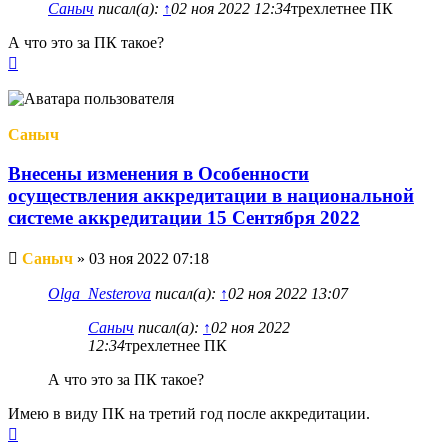
Саныч
писал(а):
↑
02 ноя 2022 12:34
трехлетнее ПК
А что это за ПК такое?
Вернуться
к
началу
Саныч
Внесены изменения в Особенности
осуществления аккредитации в национальной
системе аккредитации 15 Сентября 2022
Непрочитанное
Саныч
»
03 ноя 2022 07:18
сообщение
Olga_Nesterova
писал(а):
↑
02 ноя 2022 13:07
Саныч
писал(а):
↑
02 ноя 2022
12:34
трехлетнее ПК
А что это за ПК такое?
Имею в виду ПК на третий год после аккредитации.
Вернуться