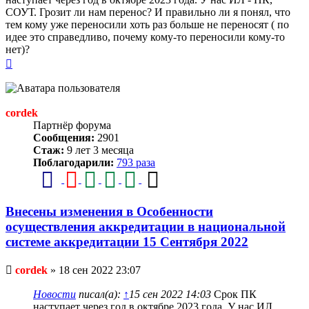
СОУТ. Грозит ли нам перенос? И правильно ли я понял, что
тем кому уже переносили хоть раз больше не переносят ( по
идее это справедливо, почему кому-то переносили кому-то
нет)?
Вернуться
к
началу
cordek
Партнёр форума
Сообщения:
2901
Стаж:
9 лет 3 месяца
Поблагодарили:
793 раза
Внесены изменения в Особенности
осуществления аккредитации в национальной
системе аккредитации 15 Сентября 2022
Непрочитанное
cordek
»
18 сен 2022 23:07
сообщение
Новости
писал(а):
↑
15 сен 2022 14:03
Срок ПК
наступает через год в октябре 2023 года. У нас ИЛ