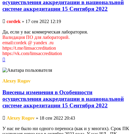
осуществления аккредитации в национальной
системе аккредитации 15 Сентября 2022
Непрочитанное
cordek
»
17 сен 2022 12:19
сообщение
Да, если у вас коммерческая лаборатория.
Валидация ПО для лабораторий.
email:cordek @ yandex .ru
https://t.me/limsaccreditation
https://vk.com/limsaccreditation
Вернуться
к
началу
Alexey Rogov
Внесены изменения в Особенности
осуществления аккредитации в национальной
системе аккредитации 15 Сентября 2022
Непрочитанное
Alexey Rogov
»
18 сен 2022 20:43
сообщение
У нас не было ни одного переноса (как и у многих). Срок ПК
наступает через год в октябре 2023 года. У нас ИЛ - ПК,