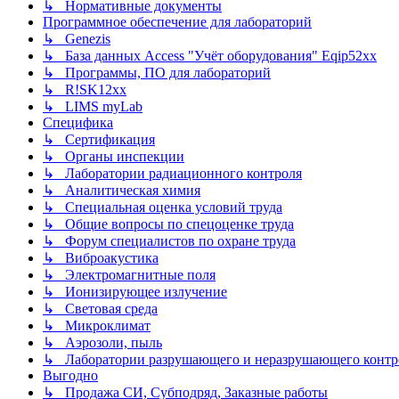
↳ Нормативные документы
Программное обеспечение для лабораторий
↳ Genezis
↳ База данных Access "Учёт оборудования" Eqip52xx
↳ Программы, ПО для лабораторий
↳ R!SK12xx
↳ LIMS myLab
Специфика
↳ Сертификация
↳ Органы инспекции
↳ Лаборатории радиационного контроля
↳ Аналитическая химия
↳ Специальная оценка условий труда
↳ Общие вопросы по спецоценке труда
↳ Форум специалистов по охране труда
↳ Виброакустика
↳ Электромагнитные поля
↳ Ионизирующее излучение
↳ Световая среда
↳ Микроклимат
↳ Аэрозоли, пыль
↳ Лаборатории разрушающего и неразрушающего контр
Выгодно
↳ Продажа СИ, Субподряд, Заказные работы