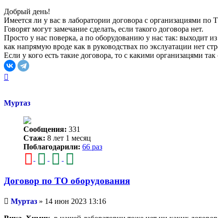
сообщение
Добрый день!
Имеется ли у вас в лаборатории договора с организациями по
Говорят могут замечание сделать, если такого договора нет.
Просто у нас поверка, а по оборудованию у нас так: выходит и
как напрямую вроде как в руководствах по экслуатации нет с
Если у кого есть такие договора, то с какими организацями т
Вернуться
к
началу
Муртаз
Сообщения:
331
Стаж:
8 лет 1 месяц
Поблагодарили:
66 раз
Договор по ТО оборудования
Непрочитанное
Муртаз
»
14 июн 2023 13:16
сообщение