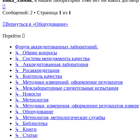
Вика_Химик
, в нашей лаборатории тоже нет ни каких договор
Вернуться
к
Сообщений: 2 • Страница
1
из
1
началу
Вернуться в «Оборудование»
Перейти
Форум аккредитованных лабораторий.
↳ Общие вопросы
↳ Система менеджмента качества
↳ Аккредитованная лаборатория
↳ Росаккредитация
↳ Контроль качества
↳ Методики измерений, оформление результатов
↳ Межлабораторные сличительные испытания
↳ Новости
↳ Метрология
↳ Методики, измерения, оформление результатов измер
↳ Оборудование
↳ Метрология, метрологические службы
↳ Библиотека
↳ Книги
↳ Статьи