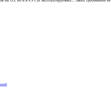
ов на ТО, но и в РЭ СИ эксплуатируемых... таких требований нет
ений