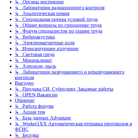
↳ Органы инспекции
↳ Лаборатории радиационного контроля
↳ Аналитическая химия
↳ Специальная оценка условий труда
↳ Общие вопросы по спецоценке труда
↳ Форум специалистов по охране труда
↳ Виброакустика
↳ Электромагнитные поля
↳ Ионизирующее излучение
↳ Световая среда
↳ Микроклимат
↳ Аэрозоли, пыль
↳ Лаборатории разрушающего и неразрушающего
контроля
Выгодно
↳ Продажа СИ, Субподряд, Заказные работы
↳ OPEN Вакансии
Общение
↳ Работа форума
↳ Архив тем
↳ База данных Advantage
↳ Worker1XX Автоматическая отправка протоколов в
ФГИС
↳ Беседка