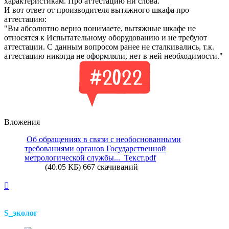
характеристикам. Про аттестацию ни слова.
И вот ответ от производителя вытяжного шкафа про
аттестацию:
"Вы абсолютно верно понимаете, вытяжные шкафе не
относятся к Испытательному оборудованию и не требуют
аттестации. С данным вопросом ранее не сталкивались, т.к.
аттестацию никогда не оформляли, нет в ней необходимости."
Вложения
Об обращениях в связи с необоснованными
требованиями органов Государственной
метрологической службы..._Текст.pdf
(40.05 КБ) 667 скачиваний
Вернуться
к
началу
S_эколог