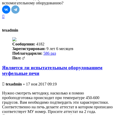
вспомогательному оборудованию?
Вернуться
к
началу
texadmin
Сообщения:
4182
Зарегистрирован:
9 лет 6 месяцев
Поблагодарили:
586 раз
Пол:
Является ли испытательным оборудованием
муфельные печи
Непрочитанное
texadmin
»
17 ноя 2017 09:19
сообщение
Нужно смотреть методику, насколько я помню
пробоподготовка происходит при температуре 450-600
градусов. Вам необходимо подтвердить эти характеристики.
Соответственно на печь делаете аттестат в котором прописано
соответствует МУ номер. Просите аттестат на 2 года.