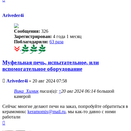
к
началу
Ariveder4i
Сообщения:
326
Зарегистрирован:
4 года 1 месяц
Поблагодарили:
63 раза
Муфельная печь, испытательное, или
вспомогательное оборудование
Непрочитанное
Ariveder4i
»
20 авг 2024 07:58
сообщение
Вика_Химик
писал(а):
↑
20 авг 2024 06:14
большой
камерой
Сейчас многие делают печи на заказ, попробуйте обратиться в
керамомикс
keramomix@mail.ru
, мы как-то давно с ними
работали
Вернуться
к