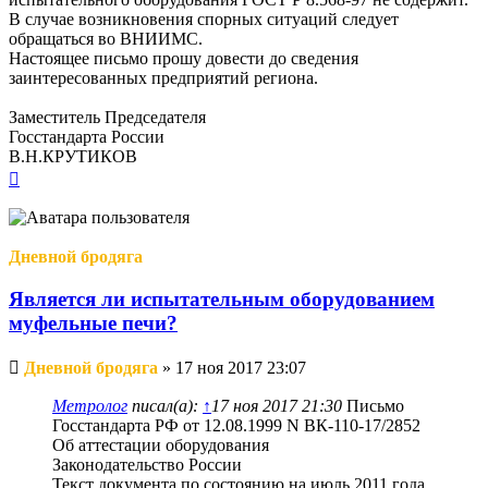
В случае возникновения спорных ситуаций следует
обращаться во ВНИИМС.
Настоящее письмо прошу довести до сведения
заинтересованных предприятий региона.
Заместитель Председателя
Госстандарта России
В.Н.КРУТИКОВ
Вернуться
к
началу
Дневной бродяга
Является ли испытательным оборудованием
муфельные печи?
Непрочитанное
Дневной бродяга
»
17 ноя 2017 23:07
сообщение
Метролог
писал(а):
↑
17 ноя 2017 21:30
Письмо
Госстандарта РФ от 12.08.1999 N ВК-110-17/2852
Об аттестации оборудования
Законодательство России
Текст документа по состоянию на июль 2011 года