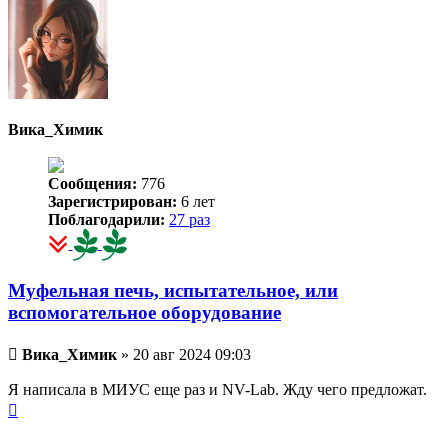
началу
Вика_Химик
Сообщения:
776
Зарегистрирован:
6 лет
Поблагодарили:
27 раз
Муфельная печь, испытательное, или
вспомогательное оборудование
Непрочитанное
Вика_Химик
»
20 авг 2024 09:03
сообщение
Я написала в МИУС еще раз и NV-Lab. Жду чего предложат.
Вернуться
к
началу