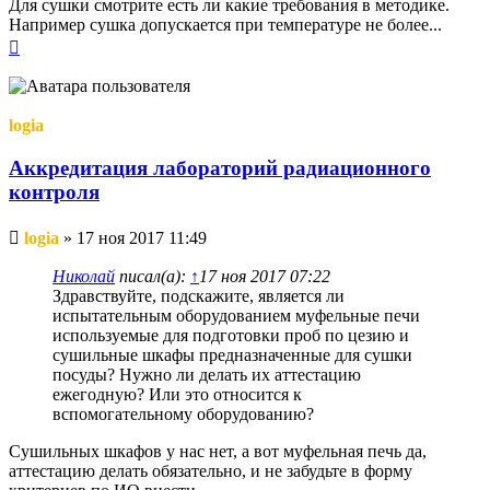
Для сушки смотрите есть ли какие требования в методике.
Например сушка допускается при температуре не более...
Вернуться
к
началу
logia
Аккредитация лабораторий радиационного
контроля
Непрочитанное
logia
»
17 ноя 2017 11:49
сообщение
Николай
писал(а):
↑
17 ноя 2017 07:22
Здравствуйте, подскажите, является ли
испытательным оборудованием муфельные печи
используемые для подготовки проб по цезию и
сушильные шкафы предназначенные для сушки
посуды? Нужно ли делать их аттестацию
ежегодную? Или это относится к
вспомогательному оборудованию?
Сушильных шкафов у нас нет, а вот муфельная печь да,
аттестацию делать обязательно, и не забудьте в форму