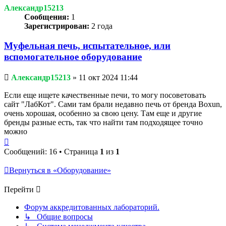
Александр15213
Сообщения:
1
Зарегистрирован:
2 года
Муфельная печь, испытательное, или
вспомогательное оборудование
Непрочитанное
Александр15213
»
11 окт 2024 11:44
сообщение
Если еще ищете качественные печи, то могу посоветовать
сайт "ЛабКот". Сами там брали недавно печь от бренда Boxun,
очень хорошая, особенно за свою цену. Там еще и другие
бренды разные есть, так что найти там подходящее точно
можно
Вернуться
к
Сообщений: 16 • Страница
1
из
1
началу
Вернуться в «Оборудование»
Перейти
Форум аккредитованных лабораторий.
↳ Общие вопросы