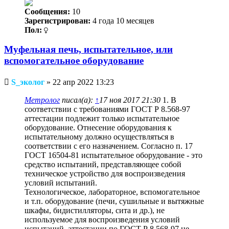
Сообщения:
10
Зарегистрирован:
4 года 10 месяцев
Пол:
Муфельная печь, испытательное, или
вспомогательное оборудование
Непрочитанное
S_эколог
»
22 апр 2022 13:23
сообщение
Метролог
писал(а):
↑
17 ноя 2017 21:30
1. В
соответствии с требованиями ГОСТ Р 8.568-97
аттестации подлежит только испытательное
оборудование. Отнесение оборудования к
испытательному должно осуществляться в
соответствии с его назначением. Согласно п. 17
ГОСТ 16504-81 испытательное оборудование - это
средство испытаний, представляющее собой
техническое устройство для воспроизведения
условий испытаний.
Технологическое, лабораторное, вспомогательное
и т.п. оборудование (печи, сушильные и вытяжные
шкафы, бидистилляторы, сита и др.), не
используемое для воспроизведения условий
испытаний, аттестации по ГОСТ Р 8.568-97 не