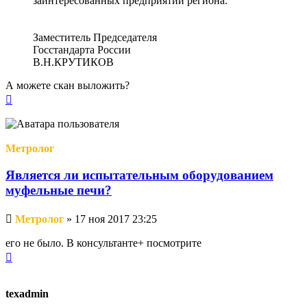
заинтересованных предприятий региона.
Заместитель Председателя
Госстандарта России
В.Н.КРУТИКОВ
А можете скан выложить?
Вернуться
к
началу
Метролог
Является ли испытательным оборудованием
муфельные печи?
Непрочитанное
Метролог
»
17 ноя 2017 23:25
сообщение
его не было. В консультанте+ посмотрите
Вернуться
к
началу
texadmin