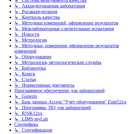
↳ Система менеджмента качества
↳ Аккредитованная лаборатория
↳ Росаккредитация
↳ Контроль качества
↳ Методики измерений, оформление результатов
↳ Межлабораторные сличительные испытания
↳ Новости
↳ Метрология
↳ Методики, измерения, оформление результатов
измерений
↳ Оборудование
↳ Метрология, метрологические службы
↳ Библиотека
↳ Книги
↳ Статьи
↳ Нормативные документы
Программное обеспечение для лабораторий
↳ Genezis
↳ База данных Access "Учёт оборудования" Eqip52xx
↳ Программы, ПО для лабораторий
↳ R!SK12xx
↳ LIMS myLab
Специфика
↳ Сертификация