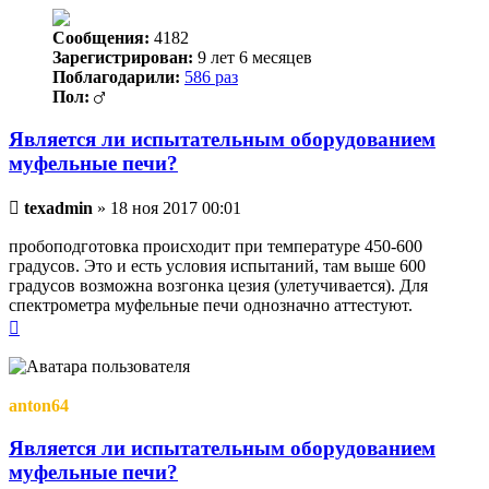
Сообщения:
4182
Зарегистрирован:
9 лет 6 месяцев
Поблагодарили:
586 раз
Пол:
Является ли испытательным оборудованием
муфельные печи?
Непрочитанное
texadmin
»
18 ноя 2017 00:01
сообщение
пробоподготовка происходит при температуре 450-600
градусов. Это и есть условия испытаний, там выше 600
градусов возможна возгонка цезия (улетучивается). Для
спектрометра муфельные печи однозначно аттестуют.
Вернуться
к
началу
anton64
Является ли испытательным оборудованием
муфельные печи?