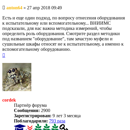
Непрочитанное
anton64
»
27 апр 2018 09:49
сообщение
Есть и еще один подход, по вопросу отнесения оборудования
к испытательному или вспомогательному... ВНИИМС
подсказали, для нас важна методика измерений, чтобы
определить роль оборудования. Смотрите раздел методики
под названием "оборудование", там зачастую муфели и
сушильные шкафы относят не к испытательному, а именно к
вспомогательному оборудованию.
Вернуться
к
началу
cordek
Партнёр форума
Сообщения:
2900
Зарегистрирован:
9 лет 3 месяца
Поблагодарили:
793 раза