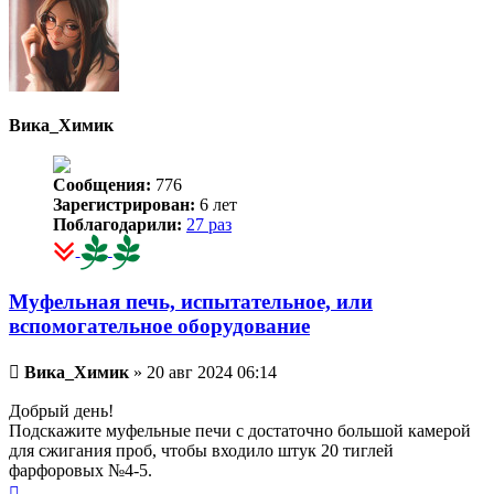
Вика_Химик
Сообщения:
776
Зарегистрирован:
6 лет
Поблагодарили:
27 раз
Муфельная печь, испытательное, или
вспомогательное оборудование
Непрочитанное
Вика_Химик
»
20 авг 2024 06:14
сообщение
Добрый день!
Подскажите муфельные печи с достаточно большой камерой
для сжигания проб, чтобы входило штук 20 тиглей
фарфоровых №4-5.
Вернуться