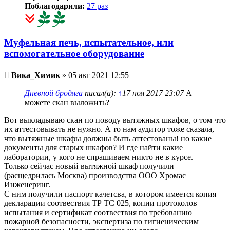
Поблагодарили:
27 раз
Муфельная печь, испытательное, или
вспомогательное оборудование
Непрочитанное
Вика_Химик
»
05 авг 2021 12:55
сообщение
Дневной бродяга
писал(а):
↑
17 ноя 2017 23:07
А
можете скан выложить?
Вот выкладываю скан по поводу вытяжных шкафов, о том что
их аттестовывать не нужно. А то нам аудитор тоже сказала,
что вытяжные шкафы должны быть аттестованы! но какие
документы для старых шкафов? И где найти какие
лаборатории, у кого не спрашиваем никто не в курсе.
Только сейчас новый вытяжной шкаф получили
(расщедрилась Москва) производства ООО Хромас
Инженеринг.
С ним получили паспорт качетсва, в котором имеется копия
декларации соотвествия ТР ТС 025, копии протоколов
испытания и сертификат соотвествия по требованию
пожарной безопасности, экспертиза по гигиеническим