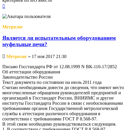
критериев по ИО внести
Вернуться
к
началу
Метролог
Является ли испытательным оборудованием
муфельные печи?
Непрочитанное
Метролог
»
17 ноя 2017 21:30
сообщение
Письмо Госстандарта РФ от 12.08.1999 N ВК-110-17/2852
Об аттестации оборудования
Законодательство России
Текст документа по состоянию на июль 2011 года
Считаю необходимым довести до сведения, что имеют место
многочисленные обращения руководителей предприятий и
организаций в Госстандарт России, ВНИИМС и другие
институты Госстандарта России в связи с необоснованными
требованиями органов Государственной метрологической
службы к аттестации различного оборудования в
соответствии с требованиями ГОСТ Р 8.568-97.
В этой связи необходимо руководствоваться следующим.
1. В соответствии с требованиями ГОСТ Р 8.568-97