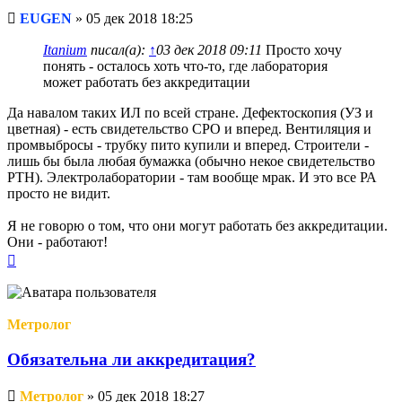
Непрочитанное
EUGEN
»
05 дек 2018 18:25
сообщение
Itanium
писал(а):
↑
03 дек 2018 09:11
Просто хочу
понять - осталось хоть что-то, где лаборатория
может работать без аккредитации
Да навалом таких ИЛ по всей стране. Дефектоскопия (УЗ и
цветная) - есть свидетельство СРО и вперед. Вентиляция и
промвыбросы - трубку пито купили и вперед. Строители -
лишь бы была любая бумажка (обычно некое свидетельство
РТН). Электролаборатории - там вообще мрак. И это все РА
просто не видит.
Я не говорю о том, что они могут работать без аккредитации.
Они - работают!
Вернуться
к
началу
Метролог
Обязательна ли аккредитация?
Непрочитанное
Метролог
»
05 дек 2018 18:27