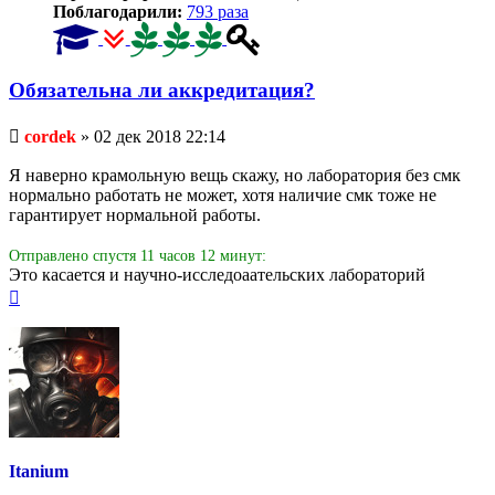
Поблагодарили:
793 раза
Обязательна ли аккредитация?
Непрочитанное
cordek
»
02 дек 2018 22:14
сообщение
Я наверно крамольную вещь скажу, но лаборатория без смк
нормально работать не может, хотя наличие смк тоже не
гарантирует нормальной работы.
Отправлено спустя 11 часов 12 минут:
Это касается и научно-исследоаательских лабораторий
Вернуться
к
началу
Itanium