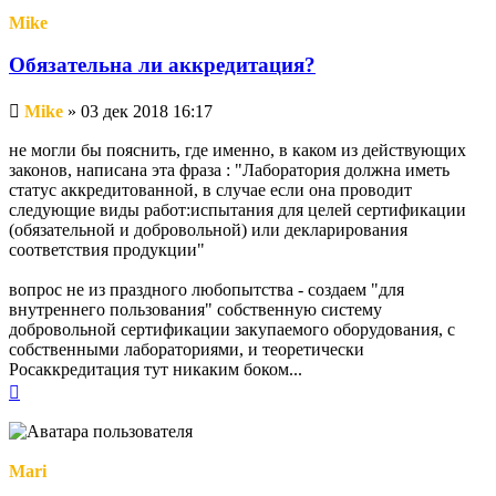
Mike
Обязательна ли аккредитация?
Непрочитанное
Mike
»
03 дек 2018 16:17
сообщение
не могли бы пояснить, где именно, в каком из действующих
законов, написана эта фраза : "Лаборатория должна иметь
статус аккредитованной, в случае если она проводит
следующие виды работ:испытания для целей сертификации
(обязательной и добровольной) или декларирования
соответствия продукции"
вопрос не из праздного любопытства - создаем "для
внутреннего пользования" собственную систему
добровольной сертификации закупаемого оборудования, с
собственными лабораториями, и теоретически
Росаккредитация тут никаким боком...
Вернуться
к
началу
Mari