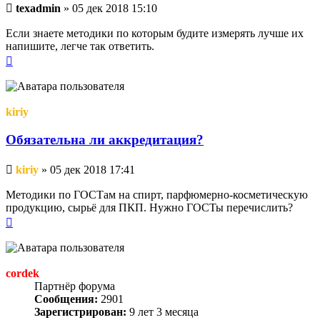
Непрочитанное
texadmin
»
05 дек 2018 15:10
сообщение
Если знаете методики по которым будите измерять лучше их
напишите, легче так ответить.
Вернуться
к
началу
kiriy
Обязательна ли аккредитация?
Непрочитанное
kiriy
»
05 дек 2018 17:41
сообщение
Методики по ГОСТам на спирт, парфюмерно-косметическую
продукцию, сырьё для ПКП. Нужно ГОСТы перечислить?
Вернуться
к
началу
cordek
Партнёр форума
Сообщения:
2901
Зарегистрирован:
9 лет 3 месяца