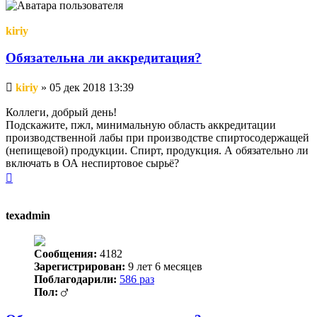
началу
kiriy
Обязательна ли аккредитация?
Непрочитанное
kiriy
»
05 дек 2018 13:39
сообщение
Коллеги, добрый день!
Подскажите, пжл, минимальную область аккредитации
производственной лабы при производстве спиртосодержащей
(непищевой) продукции. Спирт, продукция. А обязательно ли
включать в ОА неспиртовое сырьё?
Вернуться
к
началу
texadmin
Сообщения:
4182
Зарегистрирован:
9 лет 6 месяцев
Поблагодарили:
586 раз
Пол: