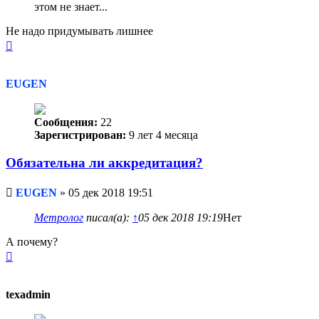
этом не знает...
Не надо придумывать лишнее
Вернуться
к
началу
EUGEN
Сообщения:
22
Зарегистрирован:
9 лет 4 месяца
Обязательна ли аккредитация?
Непрочитанное
EUGEN
»
05 дек 2018 19:51
сообщение
Метролог
писал(а):
↑
05 дек 2018 19:19
Нет
А почему?
Вернуться
к
началу
texadmin