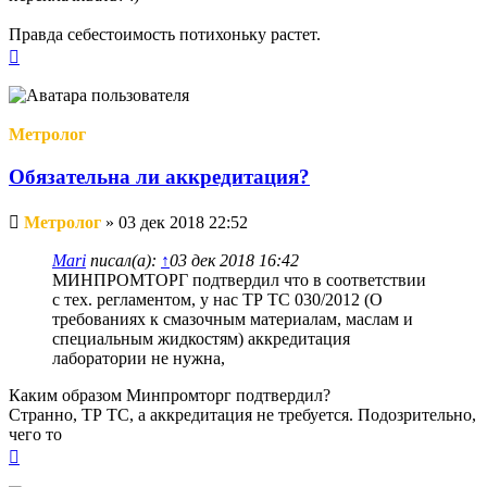
Правда себестоимость потихоньку растет.
Вернуться
к
началу
Метролог
Обязательна ли аккредитация?
Непрочитанное
Метролог
»
03 дек 2018 22:52
сообщение
Mari
писал(а):
↑
03 дек 2018 16:42
МИНПРОМТОРГ подтвердил что в соответствии
с тех. регламентом, у нас ТР ТС 030/2012 (О
требованиях к смазочным материалам, маслам и
специальным жидкостям) аккредитация
лаборатории не нужна,
Каким образом Минпромторг подтвердил?
Странно, ТР ТС, а аккредитация не требуется. Подозрительно,
чего то
Вернуться
к