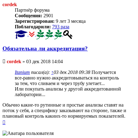
cordek
Партнёр форума
Сообщения:
2901
Зарегистрирован:
9 лет 3 месяца
Поблагодарили:
793 раза
Обязательна ли аккредитация?
Непрочитанное
cordek
»
03 дек 2018 14:04
сообщение
Itanium
писал(а):
↑
03 дек 2018 09:38
Получается
все-равно нужно аккредитовываться на контроль
за тем, что сливаем и через трубу улетает...
Или покупать анализы у другой аккредитованной
лаборатории...
Обычно какие-то рутинные и простые анализы ставят на
поток у себя, а специфику заказывают на стороне, также и
плановый контроль какиих-то нормируемых показателей.
Вернуться
к
началу