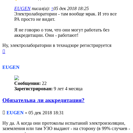
сообщение
EUGEN
писал(а):
↑
05 дек 2018 18:25
Электролаборатории - там вообще мрак. И это все
РА просто не видит.
Я не говорю о том, что они могут работать без
аккредитации. Они - работают!
Ну, электролаборатории в технадзоре регистрируется
Вернуться
к
началу
EUGEN
Сообщения:
22
Зарегистрирован:
9 лет 4 месяца
Обязательна ли аккредитация?
Непрочитанное
EUGEN
»
05 дек 2018 18:31
сообщение
Ну да. А когда они протоколы испытаний электроизоляции,
заземления или там УЗО выдают - на сторону (в 99% случаев -