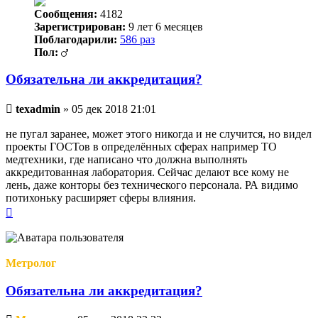
Сообщения:
4182
Зарегистрирован:
9 лет 6 месяцев
Поблагодарили:
586 раз
Пол:
Обязательна ли аккредитация?
Непрочитанное
texadmin
»
05 дек 2018 21:01
сообщение
не пугал заранее, может этого никогда и не случится, но видел
проекты ГОСТов в определённых сферах например ТО
медтехники, где написано что должна выполнять
аккредитованная лаборатория. Сейчас делают все кому не
лень, даже конторы без технического персонала. РА видимо
потихоньку расширяет сферы влияния.
Вернуться
к
началу
Метролог
Обязательна ли аккредитация?
Непрочитанное