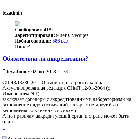
к
началу
texadmin
Сообщения:
4182
Зарегистрирован:
9 лет 6 месяцев
Поблагодарили:
586 раз
Пол:
Обязательна ли аккредитация?
Непрочитанное
texadmin
»
02 окт 2018 21:39
сообщение
СП 48.13330.2011 Организация строительства.
Актуализированная редакция СНиП 12-01-2004 (с
Изменением N 1)
заключает договоры с аккредитованными лабораториями на
выполнение видов испытаний, которые не могут быть
выполнены собственными силами;
А по правилам аккредитующий орган в стране может быть
один.
Вернуться
к
началу