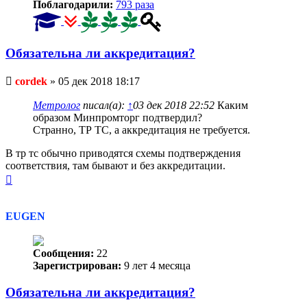
Поблагодарили:
793 раза
Обязательна ли аккредитация?
Непрочитанное
cordek
»
05 дек 2018 18:17
сообщение
Метролог
писал(а):
↑
03 дек 2018 22:52
Каким
образом Минпромторг подтвердил?
Странно, ТР ТС, а аккредитация не требуется.
В тр тс обычно приводятся схемы подтверждения
соответствия, там бывают и без аккредитации.
Вернуться
к
началу
EUGEN
Сообщения:
22
Зарегистрирован:
9 лет 4 месяца
Обязательна ли аккредитация?