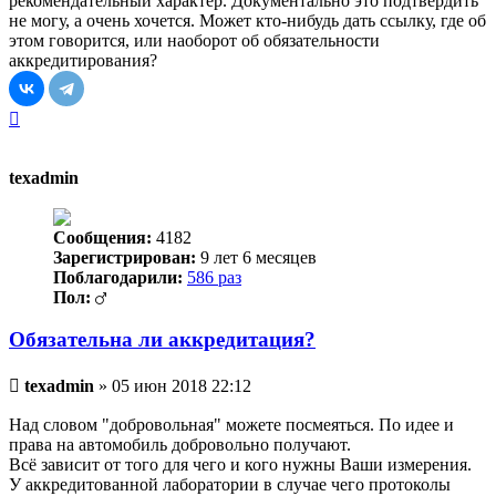
рекомендательный характер. Документально это подтвердить
не могу, а очень хочется. Может кто-нибудь дать ссылку, где об
этом говорится, или наоборот об обязательности
аккредитирования?
Вернуться
к
началу
texadmin
Сообщения:
4182
Зарегистрирован:
9 лет 6 месяцев
Поблагодарили:
586 раз
Пол:
Обязательна ли аккредитация?
Непрочитанное
texadmin
»
05 июн 2018 22:12
сообщение
Над словом "добровольная" можете посмеяться. По идее и
права на автомобиль добровольно получают.
Всё зависит от того для чего и кого нужны Ваши измерения.
У аккредитованной лаборатории в случае чего протоколы