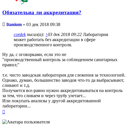
Обязательна ли аккредитация?
Непрочитанное
Itanium
»
03 дек 2018 09:38
сообщение
cordek
писал(а):
↑
03 дек 2018 09:22
Лаборатория
может работать без аккредитации в сфере
производственного контроля.
Ну да, с оговорками, если это не
"производственный контроль за соблюдением санитарных
правил;"
т.е. чисто заводская лаборатория для слежения за технологией.
Однако, думаю, большинство заводов что-то да выбрасывают,
сливают и т.д.
Получается все-равно нужно аккредитовываться на контроль
за тем, что сливаем и через трубу улетает...
Или покупать анализы у другой аккредитованной
лаборатории...
Вернуться
к
началу