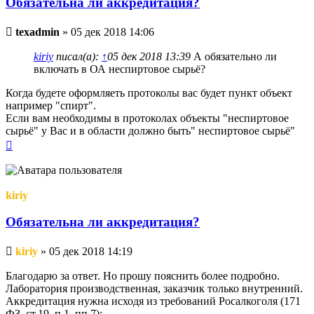
Обязательна ли аккредитация?
Непрочитанное
texadmin
»
05 дек 2018 14:06
сообщение
kiriy
писал(а):
↑
05 дек 2018 13:39
А обязательно ли
включать в ОА неспиртовое сырьё?
Когда будете оформляеть протоколы вас будет пункт объект
например "спирт".
Если вам необходимы в протоколах объекты "неспиртовое
сырьё" у Вас и в области должно быть" неспиртовое сырьё"
Вернуться
к
началу
kiriy
Обязательна ли аккредитация?
Непрочитанное
kiriy
»
05 дек 2018 14:19
сообщение
Благодарю за ответ. Но прошу пояснить более подробно.
Лаборатория производственная, заказчик только внутренний.
Аккредитация нужна исходя из требований Росалкоголя (171
ФЗ, ст.19, п.1, пп.7):