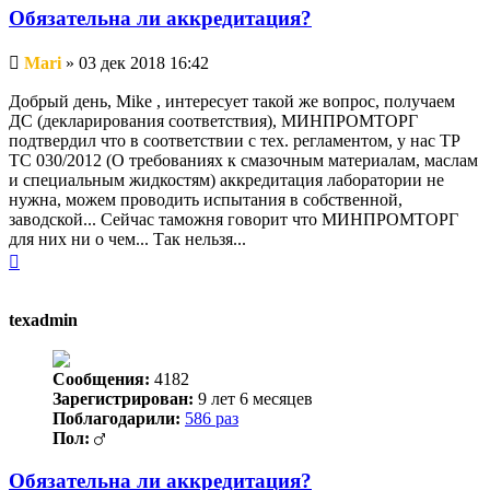
Обязательна ли аккредитация?
Непрочитанное
Mari
»
03 дек 2018 16:42
сообщение
Добрый день, Mike , интересует такой же вопрос, получаем
ДС (декларирования соответствия), МИНПРОМТОРГ
подтвердил что в соответствии с тех. регламентом, у нас ТР
ТС 030/2012 (О требованиях к смазочным материалам, маслам
и специальным жидкостям) аккредитация лаборатории не
нужна, можем проводить испытания в собственной,
заводской... Сейчас таможня говорит что МИНПРОМТОРГ
для них ни о чем... Так нельзя...
Вернуться
к
началу
texadmin
Сообщения:
4182
Зарегистрирован:
9 лет 6 месяцев
Поблагодарили:
586 раз
Пол:
Обязательна ли аккредитация?