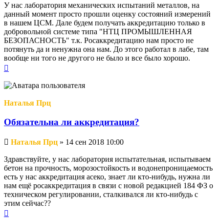
У нас лаборатория механических испытаний металлов, на
данный момент просто прошли оценку состояний измерений
в нашем ЦСМ. Дале будем получать аккредитацию только в
добровольной системе типа "НТЦ ПРОМЫШЛЕННАЯ
БЕЗОПАСНОСТЬ" т.к. Росаккредитацию нам просто не
потянуть да и ненужна она нам. До этого работал в лабе, там
вообще ни того не другого не было и все было хорошо.
Вернуться
к
началу
Наталья Прц
Обязательна ли аккредитация?
Непрочитанное
Наталья Прц
»
14 сен 2018 10:00
сообщение
Здравствуйте, у нас лаборатория испытательная, испытываем
бетон на прочность, морозостойкость и водонепроницаемость
есть у нас аккредитация асеко, знает ли кто-нибудь, нужна ли
нам ещё росаккредитация в связи с новой редакцией 184 ФЗ о
техническом регулировании, сталкивался ли кто-нибудь с
этим сейчас??
Вернуться