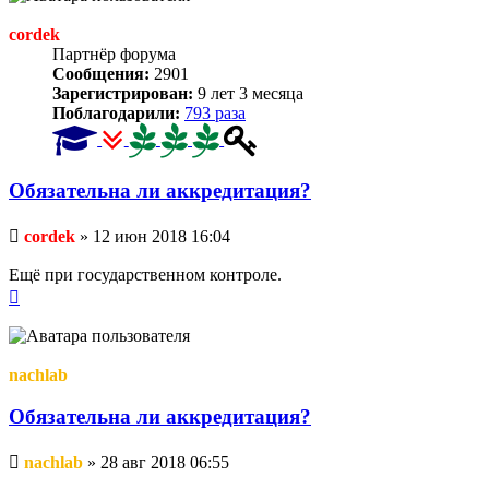
cordek
Партнёр форума
Сообщения:
2901
Зарегистрирован:
9 лет 3 месяца
Поблагодарили:
793 раза
Обязательна ли аккредитация?
Непрочитанное
cordek
»
12 июн 2018 16:04
сообщение
Ещё при государственном контроле.
Вернуться
к
началу
nachlab
Обязательна ли аккредитация?
Непрочитанное
nachlab
»
28 авг 2018 06:55
сообщение