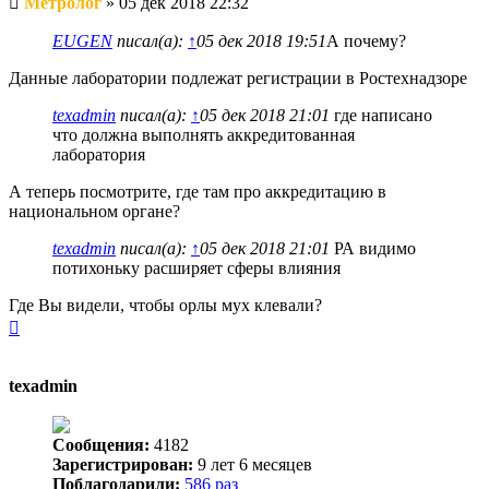
Метролог
»
05 дек 2018 22:32
сообщение
EUGEN
писал(а):
↑
05 дек 2018 19:51
А почему?
Данные лаборатории подлежат регистрации в Ростехнадзоре
texadmin
писал(а):
↑
05 дек 2018 21:01
где написано
что должна выполнять аккредитованная
лаборатория
А теперь посмотрите, где там про аккредитацию в
национальном органе?
texadmin
писал(а):
↑
05 дек 2018 21:01
РА видимо
потихоньку расширяет сферы влияния
Где Вы видели, чтобы орлы мух клевали?
Вернуться
к
началу
texadmin
Сообщения:
4182
Зарегистрирован:
9 лет 6 месяцев
Поблагодарили:
586 раз