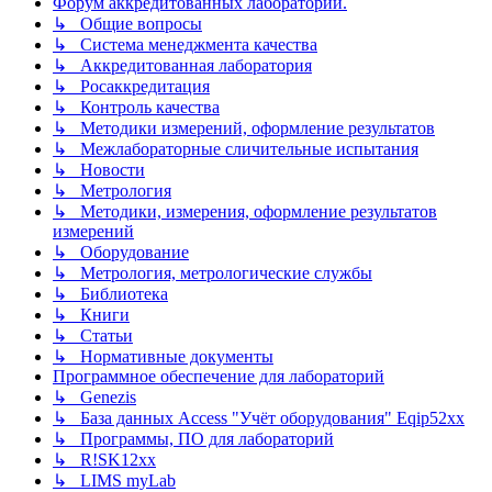
Форум аккредитованных лабораторий.
↳ Общие вопросы
↳ Система менеджмента качества
↳ Аккредитованная лаборатория
↳ Росаккредитация
↳ Контроль качества
↳ Методики измерений, оформление результатов
↳ Межлабораторные сличительные испытания
↳ Новости
↳ Метрология
↳ Методики, измерения, оформление результатов
измерений
↳ Оборудование
↳ Метрология, метрологические службы
↳ Библиотека
↳ Книги
↳ Статьи
↳ Нормативные документы
Программное обеспечение для лабораторий
↳ Genezis
↳ База данных Access "Учёт оборудования" Eqip52xx
↳ Программы, ПО для лабораторий
↳ R!SK12xx
↳ LIMS myLab