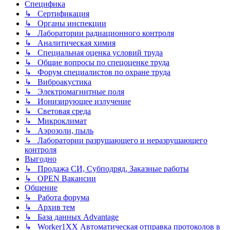
Специфика
↳ Сертификация
↳ Органы инспекции
↳ Лаборатории радиационного контроля
↳ Аналитическая химия
↳ Специальная оценка условий труда
↳ Общие вопросы по спецоценке труда
↳ Форум специалистов по охране труда
↳ Виброакустика
↳ Электромагнитные поля
↳ Ионизирующее излучение
↳ Световая среда
↳ Микроклимат
↳ Аэрозоли, пыль
↳ Лаборатории разрушающего и неразрушающего
контроля
Выгодно
↳ Продажа СИ, Субподряд, Заказные работы
↳ OPEN Вакансии
Общение
↳ Работа форума
↳ Архив тем
↳ База данных Advantage
↳ Worker1XX Автоматическая отправка протоколов в