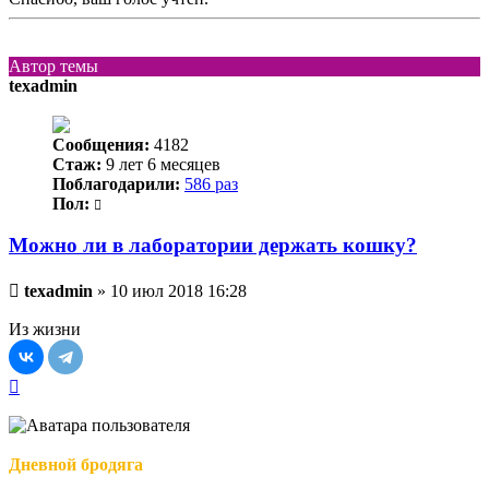
Автор темы
texadmin
Сообщения:
4182
Стаж:
9 лет 6 месяцев
Поблагодарили:
586 раз
Пол:
Можно ли в лаборатории держать кошку?
Непрочитанное
texadmin
»
10 июл 2018 16:28
сообщение
Из жизни
Вернуться
к
началу
Дневной бродяга