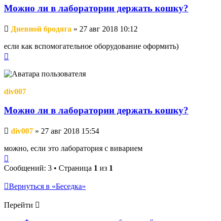
Можно ли в лаборатории держать кошку?
Непрочитанное
Дневной бродяга
»
27 авг 2018 10:12
сообщение
если как вспомогательное оборудование оформить)
Вернуться
к
началу
div007
Можно ли в лаборатории держать кошку?
Непрочитанное
div007
»
27 авг 2018 15:54
сообщение
можно, если это лаборатория с виварием
Вернуться
к
Сообщений: 3 • Страница
1
из
1
началу
Вернуться в «Беседка»
Перейти