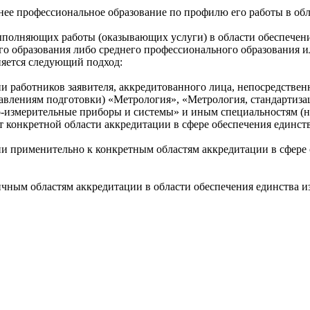
нее профессиональное образование по профилю его работы в об
выполняющих работы (оказывающих услуги) в области обеспечени
го образования либо среднего профессионального образования 
яется следующий подход:
ии работников заявителя, аккредитованного лица, непосредстве
авлениям подготовки) «Метрология», «Метрология, стандартиза
о-измерительные приборы и системы» и иным специальностям (
т конкретной области аккредитации в сфере обеспечения единст
ии применительно к конкретным областям аккредитации в сфере 
ным областям аккредитации в области обеспечения единства из