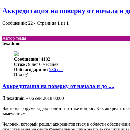
Аккредитация на поверку от начала и до 
Сообщений: 22 • Страница
1
из
1
Автор темы
texadmin
Сообщения:
4182
Стаж:
9 лет 6 месяцев
Поблагодарили:
586 раз
Пол:
Аккредитация на поверку от начала и до ....
Непрочитанное
texadmin
»
06 сен 2018 00:00
сообщение
Часто на форуме задают один и тот же вопрос: Как аккредито
замечаниям.
Человек, который решил аккредитоваться в области обеспечен
представлены на сайте Федеральной службы по аккредитации 