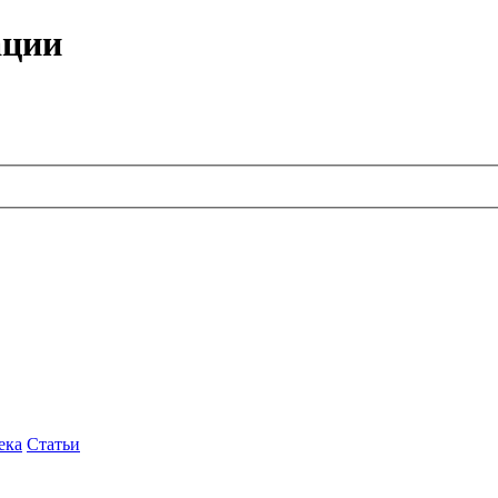
ации
ека
Статьи