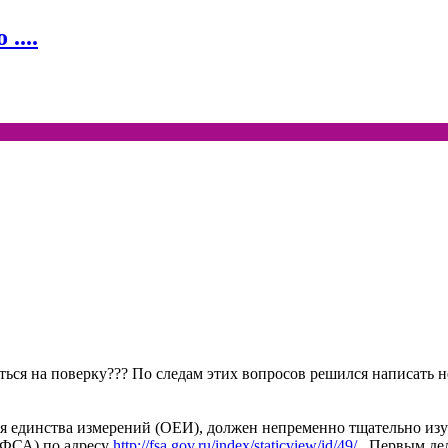
....
ваться на поверку??? По следам этих вопросов решился написа
ия единства измерений (ОЕИ), должен непременно тщательно из
(ФСА) по адресу
http://fsa.gov.ru/index/staticview/id/49/
. Первым де