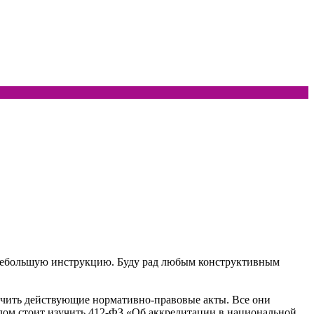
ть небольшую инструкцию. Буду рад любым конструктивным
учить действующие нормативно-правовые акты. Все они
лом стоит изучить 412-ФЗ «Об аккредитации в национальной