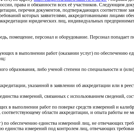
России, права и обязанности всех её участников. Следующим д
дитации, перечня документов, подтверждающих соответствие за
требований которых заявителями, аккредитованными лицами обе
ии аккредитации юридических лиц, индивидуальных предпринима
едь, помещение, персонал и оборудование. Персонал попадает п
вующих в выполнении работ (оказании услуг) по обеспечению ед
иц:
ого образования, либо ученой степени по специальности и (ил
кредитации, указанной в заявлении об аккредитации или в реест
 единства измерений, связанных с использованием сведений, со
щих в выполнении работ по поверке средств измерений и калибр
соответствующему области аккредитации, и опыта работы не ме
) по обеспечению единства измерений лиц, не отвечающих треб
ию единства измерений под контролем лиц, отвечающих требова