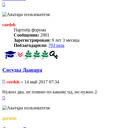
Вернуться
к
началу
cordek
Партнёр форума
Сообщения:
2901
Зарегистрирован:
9 лет 3 месяца
Поблагодарили:
793 раза
Сосуды Дьюара
Непрочитанное
cordek
»
14 май 2017 07:34
сообщение
Нужно два, не помню по какому нд, но нужно 2.
Вернуться
к
началу
garison