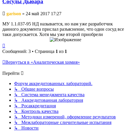
Сосуды Дьюара
Непрочитанное
garison
»
24 май 2017 17:27
сообщение
МУ 1.1.037-95 НД называется, но нам уже разработчик
данного документа прислал разъяснение, что один сосуд все
таки допускается. Хотя мы уже второй приобрели
Вернуться
к
Сообщений: 3 • Страница
1
из
1
началу
Вернуться в «Аналитическая химия»
Перейти
Форум аккредитованных лабораторий.
↳ Общие вопросы
↳ Система менеджмента качества
↳ Аккредитованная лаборатория
↳ Росаккредитация
↳ Контроль качества
↳ Методики измерений, оформление результатов
↳ Межлабораторные сличительные испытания
↳ Новости