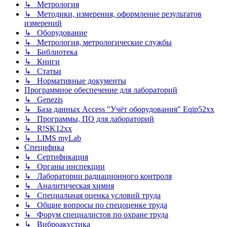
↳ Метрология
↳ Методики, измерения, оформление результатов
измерений
↳ Оборудование
↳ Метрология, метрологические службы
↳ Библиотека
↳ Книги
↳ Статьи
↳ Нормативные документы
Программное обеспечение для лабораторий
↳ Genezis
↳ База данных Access "Учёт оборудования" Eqip52xx
↳ Программы, ПО для лабораторий
↳ R!SK12xx
↳ LIMS myLab
Специфика
↳ Сертификация
↳ Органы инспекции
↳ Лаборатории радиационного контроля
↳ Аналитическая химия
↳ Специальная оценка условий труда
↳ Общие вопросы по спецоценке труда
↳ Форум специалистов по охране труда
↳ Виброакустика