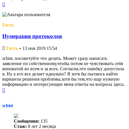
Вернуться
к
началу
Гость
Нумерация протоколов
Непрочитанное
Гость
»
13 ноя 2019 15:54
сообщение
scbist, посоветуйте что делать. Может сразу написать
заявление по собственному,чтобы потом не чувствовать себя
виноватой во всем и за всех. Согласна,что ошибку допустила
я. Ну а кто все делает идеально? Я хотя бы пытаюсь найти
варианты решения проблемы,хотя бы тем,что ищу нужную
информацию и интересующие меня ответы на вопросы здесь.
Вернуться
к
началу
scbist
Сообщения:
135
Стаж:
8 лет 2 месяца