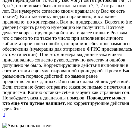
идентифицирован. то есть у Вас могут быть протоколы 7/а , 7/
б, и 7, но не может быть протоколы номер 7, 7, 7 от разных
лет. Вы нумеруете согласно своим правилам (у Вас же есть
такие?), Если заказчику выдали правильно, и в архиве
правильно, по критериям к Вам не придерешься. Вероятно (не
уверен) скрыть разную нумерацию не получится. Поэтому
делаете корректирующие действия, и далее пишите Росакам
что с такого то по такое то число при заполнении личного
кабинета произошла ошибка, по причине сбоя программного
обеспечения (нумерация для отправки в ФГИС присваивалась
автоматический). При этом номера выданные заказчикам
присваивались согласно руководству по качеству и ошибок
допущено не было. Корректирующие действия выполнили в
соответствии с документированной процедурой. Просим Вас
разъяснить порядок действий по замене ранее
предоставленных данных. Или наших дальнейших действий.
Если ответа не будет отправите заказное письмо с печатями и
подписями. Копию оставьте себе и забудет как страшный сон.
Не забудьте указать диапазоны номеров.
Подождите может
кто еще что путное напишет
, но корректирующие действия
сделайте.
Вернуться
к
началу