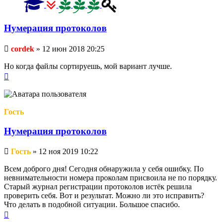
Нумерация протоколов
Непрочитанное
cordek
»
12 июн 2018 20:25
сообщение
Но когда файлы сортируешь, мой вариант лучше.
Вернуться
к
началу
Гость
Нумерация протоколов
Непрочитанное
Гость
»
12 ноя 2019 10:22
сообщение
Всем доброго дня! Сегодня обнаружила у себя ошибку. По
невнимательности номера проколам присвоила не по порядку.
Старый журнал регистрации протоколов истёк решила
проверить себя. Вот и результат. Можно ли это исправить?
Что делать в подобной ситуации. Большое спасибо.
Вернуться
к