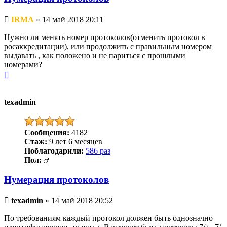
Непрочитанное
IRMA
»
14 май 2018 20:11
сообщение
Нужно ли менять номер протоколов(отменить протокол в
росаккредитации), или продолжить с правильным номером
выдавать , как положено и не париться с прошлыми
номерами?
Вернуться
к
началу
texadmin
Сообщения:
4182
Стаж:
9 лет 6 месяцев
Поблагодарили:
586 раз
Пол:
Нумерация протоколов
Непрочитанное
texadmin
»
14 май 2018 20:52
сообщение
По требованиям каждый протокол должен быть однозначно