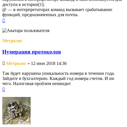
доступа к истории[1];
@ — в интерпретаторах команд вызывает срабатывание
функций, предназначенных для почты.
Вернуться
к
началу
Метролог
Нумерация протоколов
Непрочитанное
Метролог
»
12 июн 2018 14:36
сообщение
Так будет нарушена уникальность номера в течении года.
Зайдите в бухгалтерию. Каждый год номера счетов. И ни
чего. Налоговая проблем неивидит
Вернуться
к
началу