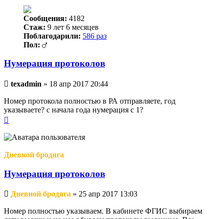
Сообщения:
4182
Стаж:
9 лет 6 месяцев
Поблагодарили:
586 раз
Пол:
Нумерация протоколов
Непрочитанное
texadmin
»
18 апр 2017 20:44
сообщение
Номер протокола полностью в РА отправляете, год
указываете? с начала года нумерация с 1?
Вернуться
к
началу
Дневной бродяга
Нумерация протоколов
Непрочитанное
Дневной бродяга
»
25 апр 2017 13:03
сообщение
Номер полностью указываем. В кабинете ФГИС выбираем