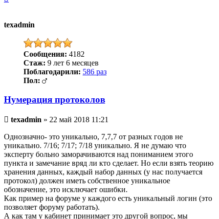
к
началу
texadmin
Сообщения:
4182
Стаж:
9 лет 6 месяцев
Поблагодарили:
586 раз
Пол:
Нумерация протоколов
Непрочитанное
texadmin
»
22 май 2018 11:21
сообщение
Однозначно- это уникально, 7,7,7 от разных годов не
уникально. 7/16; 7/17; 7/18 уникально. Я не думаю что
эксперту больно заморачиваются над пониманием этого
пункта и замечание вряд ли кто сделает. Но если взять теорию
хранения данных, каждый набор данных (у нас получается
протокол) должен иметь собственное уникальное
обозначение, это исключает ошибки.
Как пример на форуме у каждого есть уникальный логин (это
позволяет форуму работать).
А как там у кабинет принимает это другой вопрос, мы