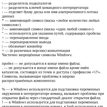
\ — разделитель подкаталогов
/ — разделитель ключей командного интерпретатора
: — отделяет букву диска или имя альтернативного потока
данных
* — заменяющий символ (маска «любое количество любых
символов»)
? — заменяющий символ (маска «один любой символ»)
" — используется для указания путей, содержащих пробелы
< — перенаправление ввода
> — перенаправление вывода
| — обозначает конвейер
+ — (в различных версиях) конкатенация
Частично запрещённые символы Windows:
пробел — не допускается в конце имени файла;
. — не допускается в конце имени файла кроме имён
каталогов, состоящих из точек и доступа с префиксом «\\?\».
Символы, вызывающие проблемы в широко
распространённых компонентах:
% — в Windows используется для подстановки переменных
окружения в интерпретаторе команд, вызывает проблемы при
открытии файла через стандартный диалог открытия файла;
! — в Windows используется для подстановки переменных
окружения в интерпретаторе команд, в bash используется для