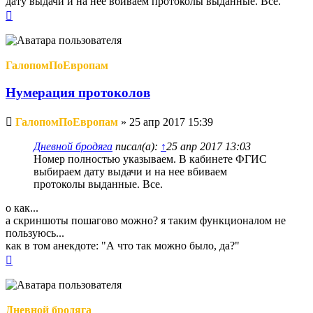
дату выдачи и на нее вбиваем протоколы выданные. Все.
Вернуться
к
началу
ГалопомПоЕвропам
Нумерация протоколов
Непрочитанное
ГалопомПоЕвропам
»
25 апр 2017 15:39
сообщение
Дневной бродяга
писал(а):
↑
25 апр 2017 13:03
Номер полностью указываем. В кабинете ФГИС
выбираем дату выдачи и на нее вбиваем
протоколы выданные. Все.
о как...
а скриншоты пошагово можно? я таким функционалом не
пользуюсь...
как в том анекдоте: "А что так можно было, да?"
Вернуться
к
началу
Дневной бродяга