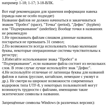
например 1-18; 1-17; 3-18-ВЛК.
Вот ещё рекомендации для хранения информации навека
(правда нам не особо подходят)
Название файлов не должно начинаться и заканчиваться
знаком "Пробел" (space), "Точка" (period), "Дефис" (hyphen)
или "Подчеркивание" (underline); Вообще точки в названиях
не рекомендую
1.Не присваивать файлам слишком длинные названия,
постараться не превышать 31 символ;
2.По возможности всегда использовать только маленькие
буквы, некоторые операционные системы чувствительны к
регистру;
3.Избегайте использование знака "Пробел" и
"Подчеркивание", если название файла состоит из нескольких
слов. В этом случае лучше используйте знак "Дефис".
4.Не используйте отличные от латиницы буквы для названий
файлов и папок (русские, китайские, немецкие с умляут и
др.). Не смотря на широкие возможности современных
кодировок типа UTF-8, у некоторых пользователей могут
возникнуть трудности с файлами, имеющими такие
экзотические символы в названии.
Запрещённые символы Windows (в различных версиях):