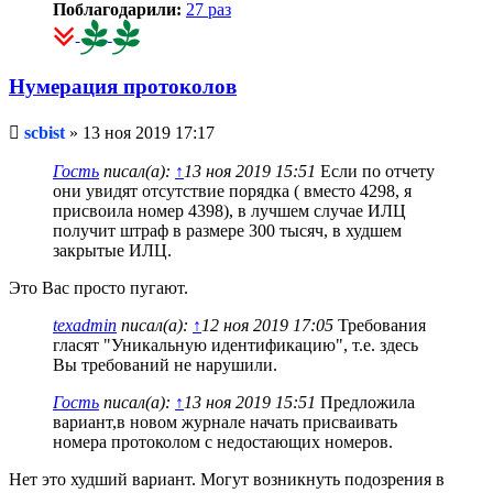
Поблагодарили:
27 раз
Нумерация протоколов
Непрочитанное
scbist
»
13 ноя 2019 17:17
сообщение
Гость
писал(а):
↑
13 ноя 2019 15:51
Если по отчету
они увидят отсутствие порядка ( вместо 4298, я
присвоила номер 4398), в лучшем случае ИЛЦ
получит штраф в размере 300 тысяч, в худшем
закрытые ИЛЦ.
Это Вас просто пугают.
texadmin
писал(а):
↑
12 ноя 2019 17:05
Требования
гласят "Уникальную идентификацию", т.е. здесь
Вы требований не нарушили.
Гость
писал(а):
↑
13 ноя 2019 15:51
Предложила
вариант,в новом журнале начать присваивать
номера протоколом с недостающих номеров.
Нет это худший вариант. Могут возникнуть подозрения в