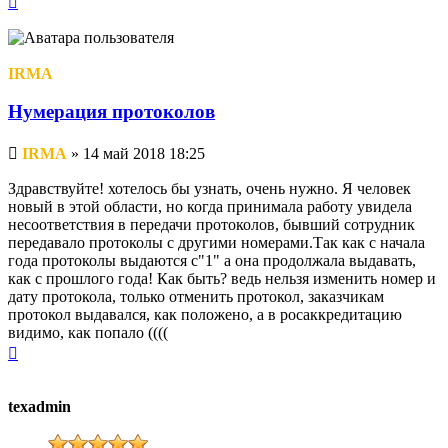
к
началу
IRMA
Нумерация протоколов
Непрочитанное
IRMA
»
14 май 2018 18:25
сообщение
Здравствуйте! хотелось бы узнать, очень нужно. Я человек
новый в этой области, но когда принимала работу увидела
несоответствия в передачи протоколов, бывший сотрудник
передавало протоколы с другими номерами.Так как с начала
года протоколы выдаются с"1" а она продолжала выдавать,
как с прошлого года! Как быть? ведь нельзя изменить номер и
дату протокола, только отменить протокол, заказчикам
протокол выдавался, как положено, а в росаккредитацию
видимо, как попало ((((
Вернуться
к
началу
texadmin