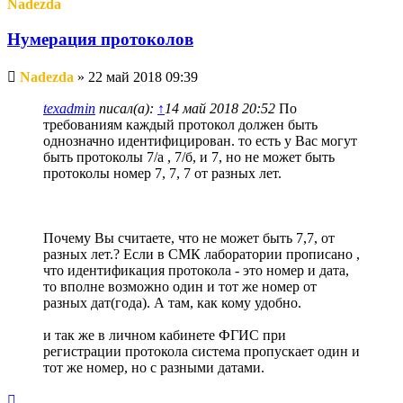
Nadezda
Нумерация протоколов
Непрочитанное
Nadezda
»
22 май 2018 09:39
сообщение
texadmin
писал(а):
↑
14 май 2018 20:52
По
требованиям каждый протокол должен быть
однозначно идентифицирован. то есть у Вас могут
быть протоколы 7/а , 7/б, и 7, но не может быть
протоколы номер 7, 7, 7 от разных лет.
Почему Вы считаете, что не может быть 7,7, от
разных лет.? Если в СМК лаборатории прописано ,
что идентификация протокола - это номер и дата,
то вполне возможно один и тот же номер от
разных дат(года). А там, как кому удобно.
и так же в личном кабинете ФГИС при
регистрации протокола система пропускает один и
тот же номер, но с разными датами.
Вернуться