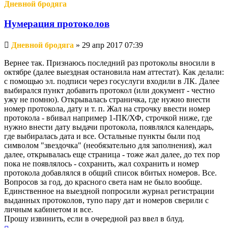
Дневной бродяга
Нумерация протоколов
Непрочитанное
Дневной бродяга
»
29 апр 2017 07:39
сообщение
Вернее так. Признаюсь последний раз протоколы вносили в
октябре (далее выездная остановила нам аттестат). Как делали:
с помощью эл. подписи через госуслуги входили в ЛК. Далее
выбирался пункт добавить протокол (или документ - честно
ужу не помню). Открывалась страничка, где нужно внести
номер протокола, дату и т. п. Жал на строчку ввести номер
протокола - вбивал например 1-ПК/ХФ, строчкой ниже, где
нужно внести дату выдачи протокола, появлялся календарь,
где выбиралась дата и все. Остальные пункты были под
символом "звездочка" (необязательно для заполнения), жал
далее, открывалась еще страница - тоже жал далее, до тех пор
пока не появлялось - сохранить, жал сохранить и номер
протокола добавлялся в общий список вбитых номеров. Все.
Вопросов за год, до красного света нам не было вообще.
Единственное на выездной попросили журнал регистрации
выданных протоколов, тупо пару дат и номеров сверили с
личным кабинетом и все.
Прошу извинить, если в очередной раз ввел в блуд.
Вернуться