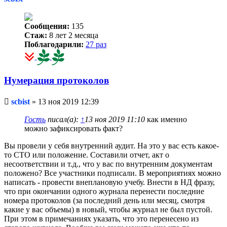
Сообщения:
135
Стаж:
8 лет 2 месяца
Поблагодарили:
27 раз
Нумерация протоколов
Непрочитанное
scbist
»
13 ноя 2019 12:39
сообщение
Гость
писал(а):
↑
13 ноя 2019 11:10
как именно
можно зафиксировать факт?
Вы провели у себя внутренний аудит. На это у вас есть какое-
то СТО или положение. Составили отчет, акт о
несоответствии и т.д., что у вас по внутренним документам
положено? Все участники подписали. В мероприятиях можно
написать - провести внеплановую учебу. Внести в НД фразу,
что при окончании одного журнала перенести последние
номера протоколов (за последний день или месяц, смотря
какие у вас объемы) в новый, чтобы журнал не был пустой.
При этом в примечаниях указать, что это перенесено из