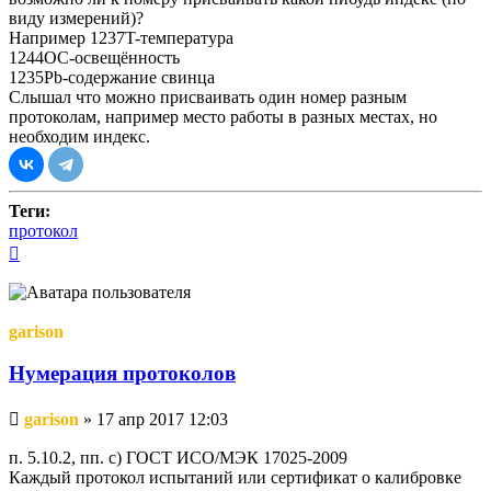
виду измерений)?
Например 1237T-температура
1244ОС-освещённость
1235Pb-содержание свинца
Слышал что можно присваивать один номер разным
протоколам, например место работы в разных местах, но
необходим индекс.
Теги:
протокол
Вернуться
к
началу
garison
Нумерация протоколов
Непрочитанное
garison
»
17 апр 2017 12:03
сообщение
п. 5.10.2, пп. с) ГОСТ ИСО/МЭК 17025-2009
Каждый протокол испытаний или сертификат о калибровке