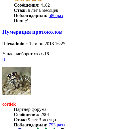
Сообщения:
4182
Стаж:
9 лет 6 месяцев
Поблагодарили:
586 раз
Пол:
Нумерация протоколов
Непрочитанное
texadmin
»
12 июн 2018 16:25
сообщение
У нас наоборот xxxx-18
Вернуться
к
началу
cordek
Партнёр форума
Сообщения:
2901
Стаж:
9 лет 3 месяца
Поблагодарили:
793 раза