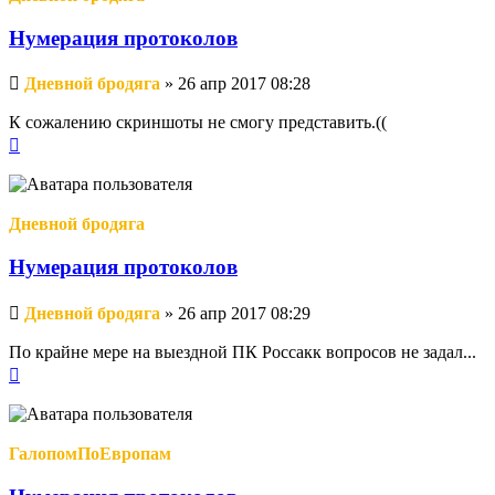
Нумерация протоколов
Непрочитанное
Дневной бродяга
»
26 апр 2017 08:28
сообщение
К сожалению скриншоты не смогу представить.((
Вернуться
к
началу
Дневной бродяга
Нумерация протоколов
Непрочитанное
Дневной бродяга
»
26 апр 2017 08:29
сообщение
По крайне мере на выездной ПК Россакк вопросов не задал...
Вернуться
к
началу
ГалопомПоЕвропам