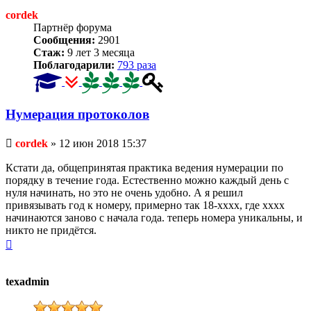
cordek
Партнёр форума
Сообщения:
2901
Стаж:
9 лет 3 месяца
Поблагодарили:
793 раза
Нумерация протоколов
Непрочитанное
cordek
»
12 июн 2018 15:37
сообщение
Кстати да, общепринятая практика ведения нумерации по
порядку в течение года. Естественно можно каждый день с
нуля начинать, но это не очень удобно. А я решил
привязывать год к номеру, примерно так 18-хххх, где хххх
начинаются заново с начала года. теперь номера уникальны, и
никто не придётся.
Вернуться
к
началу
texadmin