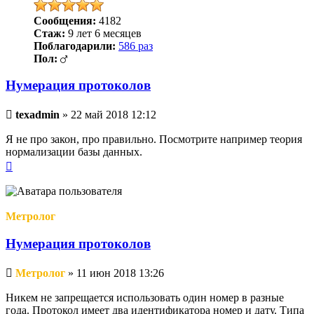
Сообщения:
4182
Стаж:
9 лет 6 месяцев
Поблагодарили:
586 раз
Пол:
Нумерация протоколов
Непрочитанное
texadmin
»
22 май 2018 12:12
сообщение
Я не про закон, про правильно. Посмотрите например теория
нормализации базы данных.
Вернуться
к
началу
Метролог
Нумерация протоколов
Непрочитанное
Метролог
»
11 июн 2018 13:26
сообщение
Никем не запрещается использовать один номер в разные
года. Протокол имеет два идентификатора номер и дату. Типа