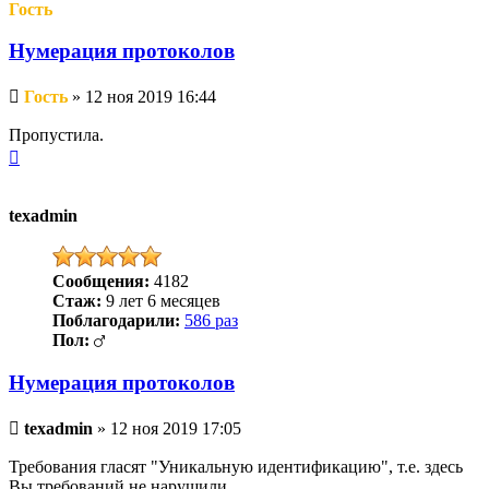
Гость
Нумерация протоколов
Непрочитанное
Гость
»
12 ноя 2019 16:44
сообщение
Пропустила.
Вернуться
к
началу
texadmin
Сообщения:
4182
Стаж:
9 лет 6 месяцев
Поблагодарили:
586 раз
Пол:
Нумерация протоколов
Непрочитанное
texadmin
»
12 ноя 2019 17:05
сообщение
Требования гласят "Уникальную идентификацию", т.е. здесь
Вы требований не нарушили.