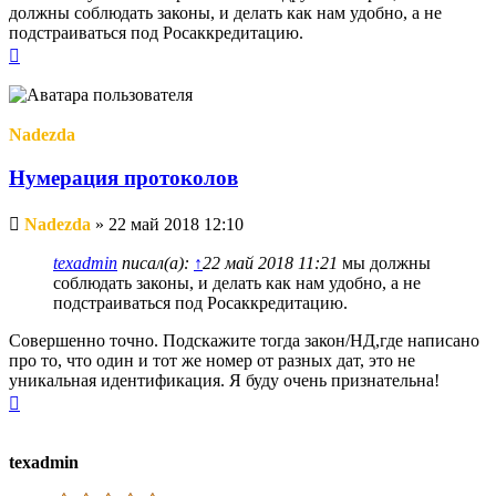
должны соблюдать законы, и делать как нам удобно, а не
подстраиваться под Росаккредитацию.
Вернуться
к
началу
Nadezda
Нумерация протоколов
Непрочитанное
Nadezda
»
22 май 2018 12:10
сообщение
texadmin
писал(а):
↑
22 май 2018 11:21
мы должны
соблюдать законы, и делать как нам удобно, а не
подстраиваться под Росаккредитацию.
Совершенно точно. Подскажите тогда закон/НД,где написано
про то, что один и тот же номер от разных дат, это не
уникальная идентификация. Я буду очень признательна!
Вернуться
к
началу
texadmin