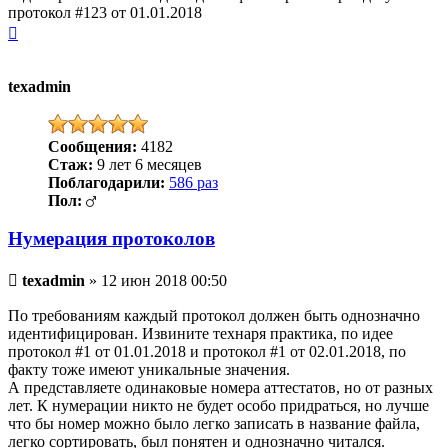
протокол #123 от 01.01.2018
Вернуться
к
началу
texadmin
Сообщения:
4182
Стаж:
9 лет 6 месяцев
Поблагодарили:
586 раз
Пол:
Нумерация протоколов
Непрочитанное
texadmin
»
12 июн 2018 00:50
сообщение
По требованиям каждый протокол должен быть однозначно
идентифицирован. Извините технаря практика, по идее
протокол #1 от 01.01.2018 и протокол #1 от 02.01.2018, по
факту тоже имеют уникальные значения.
А представляете одинаковые номера аттестатов, но от разных
лет. К нумерации никто не будет особо придраться, но лучше
что бы номер можно было легко записать в название файла,
легко сортировать, был понятен и однозначно читался.