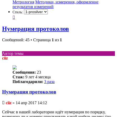
Метрология
Методики, измерения, оформление
результатов измерений
Стиль:
Нумерация протоколов
Сообщений: 45 • Страница
1
из
1
Автор темы
ciiz
Сообщения:
23
Стаж:
9 лет 4 месяца
Поблагодарили:
3 раза
Нумерация протоколов
Непрочитанное
ciiz
»
14 апр 2017 14:12
сообщение
Сейчас в нашей лаборатории идёт нумерация по порядку,
возможно ли к номеру присваивать какой нибудь индекс (по