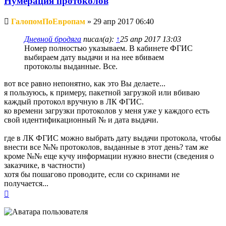
Нумерация протоколов
Непрочитанное
ГалопомПоЕвропам
»
29 апр 2017 06:40
сообщение
Дневной бродяга
писал(а):
↑
25 апр 2017 13:03
Номер полностью указываем. В кабинете ФГИС
выбираем дату выдачи и на нее вбиваем
протоколы выданные. Все.
вот все равно непонятно, как это Вы делаете...
я пользуюсь, к примеру, пакетной загрузкой или вбиваю
каждый протокол вручную в ЛК ФГИС.
ко времени загрузки протоколов у меня уже у каждого есть
свой идентификационный № и дата выдачи.
где в ЛК ФГИС можно выбрать дату выдачи протокола, чтобы
внести все №№ протоколов, выданные в этот день? там же
кроме №№ еще кучу информации нужно внести (сведения о
заказчике, в частности)
хотя бы пошагово проводите, если со скринами не
получается...
Вернуться
к
началу