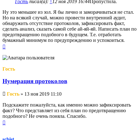
Гость
писал(а):
↑
12 ноя 2019 16:44
Пропустила.
Ну это меньшее из зол. Я бы лично и заморачиваться не стал.
Но на всякий случай, можно провести внутренний аудит,
обнаружить отсутствие протоколов, зафиксировать факт,
сделать анализ, сказать самой себе ай-яй-яй. Написать план по
предотвращению подобного в будущем. Т.е. отработать
бумажный минимум по предупреждению и успокоиться.
Вернуться
к
началу
Гость
Нумерация протоколов
Непрочитанное
Гость
»
13 ноя 2019 11:10
сообщение
Подскажите пожалуйста, как именно можно зафиксировать
факт? Что представляет из себя план по предотвращению
подобного? Не очень поняла. Спасибо.
Вернуться
к
началу
scbist