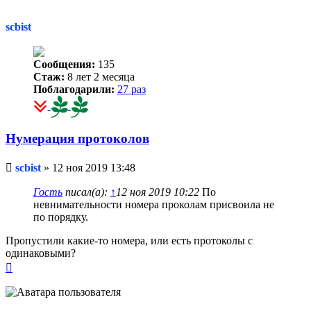
началу
scbist
Сообщения:
135
Стаж:
8 лет 2 месяца
Поблагодарили:
27 раз
Нумерация протоколов
Непрочитанное
scbist
»
12 ноя 2019 13:48
сообщение
Гость
писал(а):
↑
12 ноя 2019 10:22
По
невнимательности номера проколам присвоила не
по порядку.
Пропустили какие-то номера, или есть протоколы с
одинаковыми?
Вернуться
к
началу