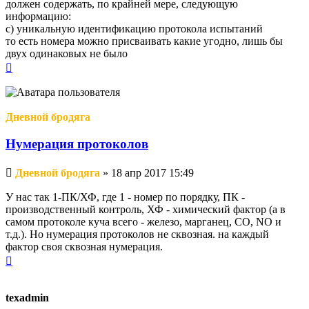
должен содержать, по крайней мере, следующую
информацию:
c) уникальную идентификацию протокола испытаний
то есть номера можно присваивать какие угодно, лишь бы
двух одинаковых не было
Вернуться
к
началу
Дневной бродяга
Нумерация протоколов
Непрочитанное
Дневной бродяга
»
18 апр 2017 15:49
сообщение
У нас так 1-ПК/ХФ, где 1 - номер по порядку, ПК -
производственный контроль, ХФ - химический фактор (а в
самом протоколе куча всего - железо, марганец, СО, NO и
т.д.). Но нумерация протоколов не сквозная. на каждый
фактор своя сквозная нумерация.
Вернуться
к
началу
texadmin