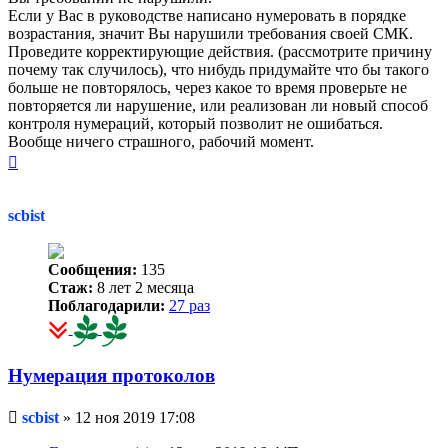
Если у Вас в руководстве написано нумеровать в порядке
возрастания, значит Вы нарушили требования своей СМК.
Проведите корректирующие действия. (рассмотрите причину
почему так случилось), что нибудь придумайте что бы такого
больше не повторялось, через какое то время проверьте не
повторяется ли нарушение, или реализован ли новый способ
контроля нумераций, который позволит не ошибаться.
Вообще ничего страшного, рабочий момент.
Вернуться
к
началу
scbist
Сообщения:
135
Стаж:
8 лет 2 месяца
Поблагодарили:
27 раз
Нумерация протоколов
Непрочитанное
scbist
»
12 ноя 2019 17:08
сообщение