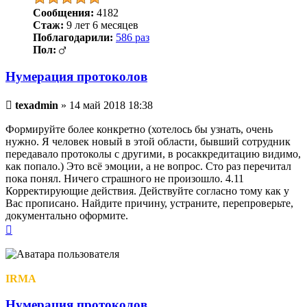
Сообщения:
4182
Стаж:
9 лет 6 месяцев
Поблагодарили:
586 раз
Пол:
Нумерация протоколов
Непрочитанное
texadmin
»
14 май 2018 18:38
сообщение
Формируйте более конкретно (хотелось бы узнать, очень
нужно. Я человек новый в этой области, бывший сотрудник
передавало протоколы с другими, в росаккредитацию видимо,
как попало.) Это всё эмоции, а не вопрос. Сто раз перечитал
пока понял. Ничего страшного не произошло. 4.11
Корректирующие действия. Действуйте согласно тому как у
Вас прописано. Найдите причину, устраните, перепроверьте,
документально оформите.
Вернуться
к
началу
IRMA
Нумерация протоколов