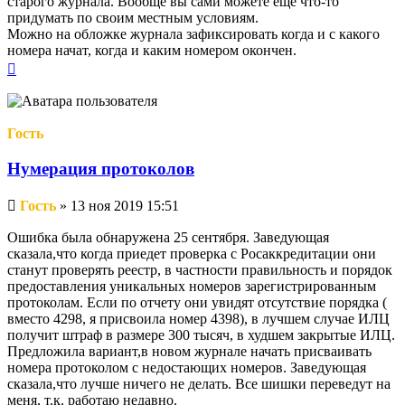
старого журнала. Вообще вы сами можете еще что-то
придумать по своим местным условиям.
Можно на обложке журнала зафиксировать когда и с какого
номера начат, когда и каким номером окончен.
Вернуться
к
началу
Гость
Нумерация протоколов
Непрочитанное
Гость
»
13 ноя 2019 15:51
сообщение
Ошибка была обнаружена 25 сентября. Заведующая
сказала,что когда приедет проверка с Росаккредитации они
станут проверять реестр, в частности правильность и порядок
предоставления уникальных номеров зарегистрированным
протоколам. Если по отчету они увидят отсутствие порядка (
вместо 4298, я присвоила номер 4398), в лучшем случае ИЛЦ
получит штраф в размере 300 тысяч, в худшем закрытые ИЛЦ.
Предложила вариант,в новом журнале начать присваивать
номера протоколом с недостающих номеров. Заведующая
сказала,что лучше ничего не делать. Все шишки переведут на
меня, т.к. работаю недавно.