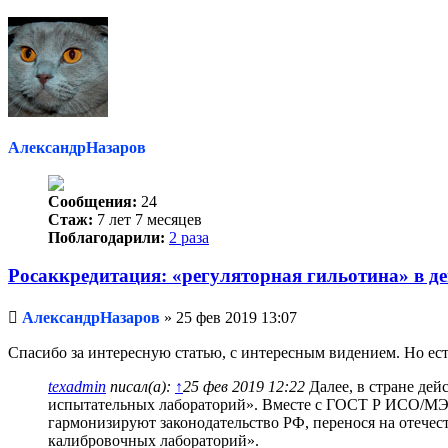
к
началу
АлександрНазаров
Сообщения:
24
Стаж:
7 лет 7 месяцев
Поблагодарили:
2 раза
Росаккредитация: «регуляторная гильотина» в де
Непрочитанное
АлександрНазаров
»
25 фев 2019 13:07
сообщение
Спасибо за интересную статью, с интересным видением. Но ест
texadmin
писал(а):
↑
25 фев 2019 12:22
Далее, в стране де
испытательных лабораторий». Вместе с ГОСТ Р ИСО/МЭК
гармонизируют законодательство РФ, перенося на отеч
калибровочных лабораторий».