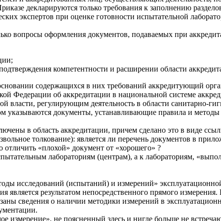
 Приказе декларируются только требования к заполнению раздело
ских экспертов при оценке готовности испытательной лаборатор
лько вопросы оформления документов, подаваемых при аккредит
ции;
подтверждения компетентности и расширении области аккредит
 основании содержащихся в них требований аккредитующий орга
кой Федерации об аккредитации в национальной системе аккреди
ой власти, регулирующим деятельность в области санитарно-ги
ором указываются документы, устанавливающие правила и методы
включены в область аккредитации, причем сделано это в виде с
извольное толкование): является ли перечень документов в при
 отличить «плохой» документ от «хорошего» ?
к испытательным лабораториям (центрам), а к лабораториям, «в
тоды исследований (испытаний) и измерений» эксплуатационной
ния является результатом непосредственного прямого измерения.
заны сведения о наличии методики измерений в эксплуатационн
ументации.
ое измерение», не поясненный здесь и нигде больше не встреча