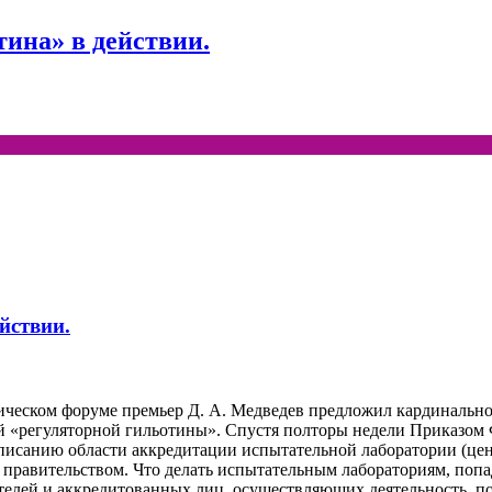
тина» в действии.
йствии.
ческом форуме премьер Д. А. Медведев предложил кардинально 
й «регуляторной гильотины». Спустя полторы недели Приказом 
писанию области аккредитации испытательной лаборатории (цен
правительством. Что делать испытательным лабораториям, поп
телей и аккредитованных лиц, осуществляющих деятельность, 