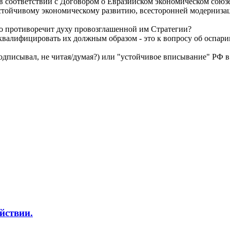
 соответствии с Договором о Евразийском экономическом союзе о
устойчивому экономическому развитию, всесторонней модерниз
го противоречит духу провозглашенной им Стратегии?
 квалифицировать их должным образом - это к вопросу об оспа
подписывал, не читая/думая?) или "устойчивое вписывание" РФ 
йствии.