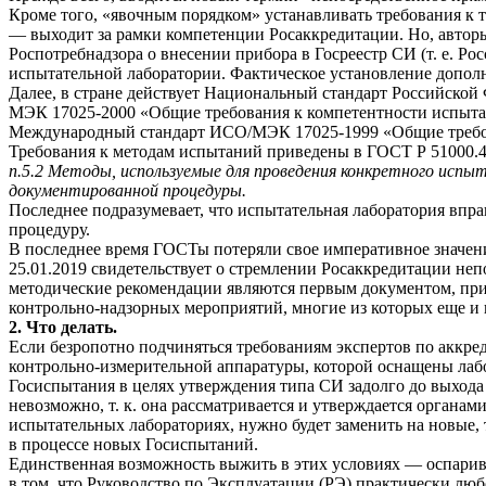
Кроме того, «явочным порядком» устанавливать требования к 
— выходит за рамки компетенции Росаккредитации. Но, авторы
Роспотребнадзора о внесении прибора в Госреестр СИ (т. е. Ро
испытательной лаборатории. Фактическое установление допо
Далее, в стране действует Национальный стандарт Российско
МЭК 17025-2000 «Общие требования к компетентности испытат
Международный стандарт ИСО/МЭК 17025-1999 «Общие требов
Требования к методам испытаний приведены в ГОСТ Р 51000.4
п.5.2 Методы, используемые для проведения конкретного испы
документированной процедуры.
Последнее подразумевает, что испытательная лаборатория впр
процедуру.
В последнее время ГОСТы потеряли свое императивное значени
25.01.2019 свидетельствует о стремлении Росаккредитации неп
методические рекомендации являются первым документом, приня
контрольно-надзорных мероприятий, многие из которых еще и 
2. Что делать.
Если безропотно подчиняться требованиям экспертов по аккре
контрольно-измерительной аппаратуры, которой оснащены лабор
Госиспытания в целях утверждения типа СИ задолго до выхода
невозможно, т. к. она рассматривается и утверждается органа
испытательных лабораториях, нужно будет заменить на новые,
в процессе новых Госиспытаний.
Единственная возможность выжить в этих условиях — оспарива
в том, что Руководство по Эксплуатации (РЭ) практически л