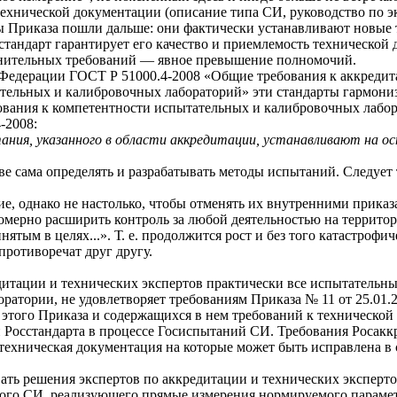
технической документации (описание типа СИ, руководство по э
 Приказа пошли дальше: они фактически устанавливают новые т
сстандарт гарантирует его качество и приемлемость технической
лнительных требований — явное превышение полномочий.
й Федерации ГОСТ Р 51000.4-2008 «Общие требования к аккреди
ельных и калибровочных лабораторий» эти стандарты гармониз
ания к компетентности испытательных и калибровочных лабор
-2008:
тания, указанного в области аккредитации, устанавливают на о
аве сама определять и разрабатывать методы испытаний. Следуе
е, однако не настолько, чтобы отменять их внутренними прика
омерно расширить контроль за любой деятельностью на территор
тым в целях...». Т. е. продолжится рост и без того катастроф
противоречат друг другу.
дитации и технических экспертов практически все испытательны
атории, не удовлетворяет требованиям Приказа № 11 от 25.01.2
 этого Приказа и содержащихся в нем требований к техническо
ми Росстандарта в процессе Госиспытаний СИ. Требования Росакк
 техническая документация на которые может быть исправлена в
ть решения экспертов по аккредитации и технических эксперто
юбого СИ, реализующего прямые измерения нормируемого параме