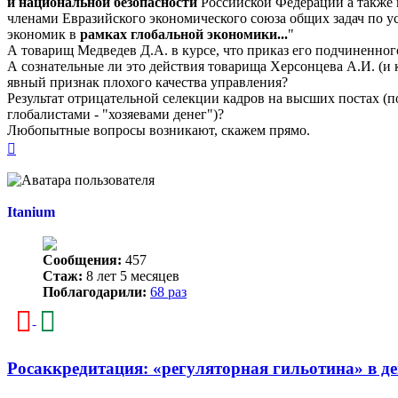
и национальной безопасности
Российской Федерации а также в
членами Евразийского экономического союза общих задач по 
экономик в
рамках глобальной экономики...
"
А товарищ Медведев Д.А. в курсе, что приказ его подчиненно
А сознательные ли это действия товарища Херсонцева А.И. (и
явный признак плохого качества управления?
Результат отрицательной селекции кадров на высших постах (
глобалистами - "хозяевами денег")?
Любопытные вопросы возникают, скажем прямо.
Вернуться
к
началу
Itanium
Сообщения:
457
Стаж:
8 лет 5 месяцев
Поблагодарили:
68 раз
Росаккредитация: «регуляторная гильотина» в де