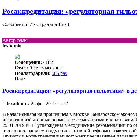
Росаккредитация: «регуляторная гильо
Сообщений: 7 • Страница
1
из
1
Автор темы
texadmin
Сообщения:
4182
Стаж:
9 лет 6 месяцев
Поблагодарили:
586 раз
Пол:
Росаккредитация: «регуляторная гильотина» в де
Непрочитанное
texadmin
»
25 фев 2019 12:22
сообщение
В начале января на прошедшем в Москве Гайдаровском экономи
исключив избыточные нормы за счет механизма так называемо
25.01.2019 № 11 утверждены Методические рекомендации по о
противоположна сути административной реформы, заявленной 
Принятый Росаккредитацией документ предназначен для заяви