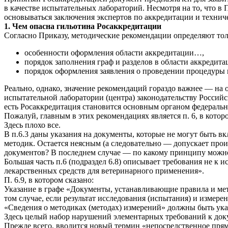
в качестве испытательных лабораторий. Несмотря на то, что в
основываться заключения экспертов по аккредитации и техниче
1. Чем опасна гильотина Росаккредитации
Согласно Приказу, методические рекомендации определяют то
особенности оформления области аккредитации…,
порядок заполнения граф и разделов в области аккредита
порядок оформления заявления о проведении процедуры 
Реально, однако, значение рекомендаций гораздо важнее — на
испытательной лаборатории (центра) законодательству Российс
есть Росаккредитация становится основным органом федеральн
Пожалуй, главным в этих рекомендациях является п. 6, в кот
Здесь плохо все.
В п.6.3 даны указания на документы, которые не могут быть 
методик. Остается неясным (а следовательно — допускает про
документов? В последнем случае — по какому принципу можно
Большая часть п.6 (подраздел 6.8) описывает требования не 
лекарственных средств для ветеринарного применения».
П. 6.9, в котором сказано:
Указание в графе «Документы, устанавливающие правила и ме
том случае, если результат исследования (испытания) и измере
«Сведения о методиках (методах) измерений» должны быть ука
Здесь целый набор нарушений элементарных требований к док
Прежде всего, вводится новый термин «непосредственное прям