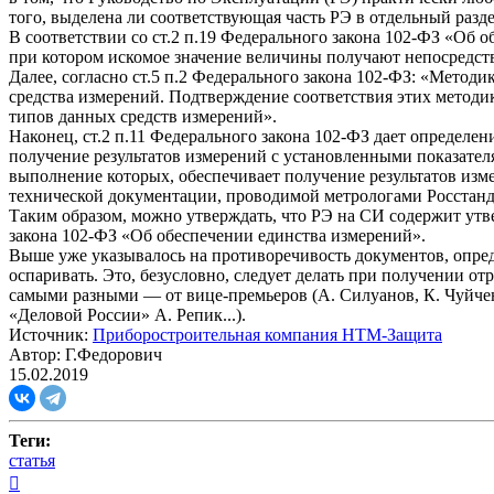
того, выделена ли соответствующая часть РЭ в отдельный разд
В соответствии со ст.2 п.19 Федерального закона 102-ФЗ «Об
при котором искомое значение величины получают непосредстве
Далее, согласно ст.5 п.2 Федерального закона 102-ФЗ: «Мето
средства измерений. Подтверждение соответствия этих методи
типов данных средств измерений».
Наконец, ст.2 п.11 Федерального закона 102-ФЗ дает определ
получение результатов измерений с установленными показател
выполнение которых, обеспечивает получение результатов изм
технической документации, проводимой метрологами Росстанд
Таким образом, можно утверждать, что РЭ на СИ содержит утв
закона 102-ФЗ «Об обеспечении единства измерений».
Выше уже указывалось на противоречивость документов, опре
оспаривать. Это, безусловно, следует делать при получении о
самыми разными — от вице-премьеров (А. Силуанов, К. Чуйче
«Деловой России» А. Репик...).
Источник:
Приборостроительная компания НТМ-Защита
Автор: Г.Федорович
15.02.2019
Теги:
статья
Вернуться