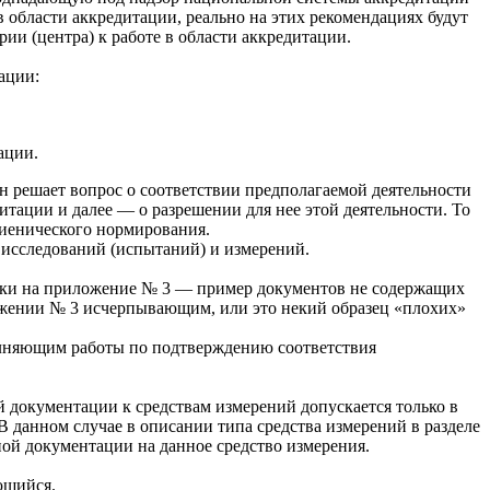
в области аккредитации, реально на этих рекомендациях будут
ии (центра) к работе в области аккредитации.
ации:
ации.
н решает вопрос о соответствии предполагаемой деятельности
тации и далее — о разрешении для нее этой деятельности. То
гиенического нормирования.
 исследований (испытаний) и измерений.
сылки на приложение № 3 — пример документов не содержащих
ложении № 3 исчерпывающим, или это некий образец «плохих»
ыполняющим работы по подтверждению соответствия
 документации к средствам измерений допускается только в
 В данном случае в описании типа средства измерений в разделе
ой документации на данное средство измерения.
ющийся.