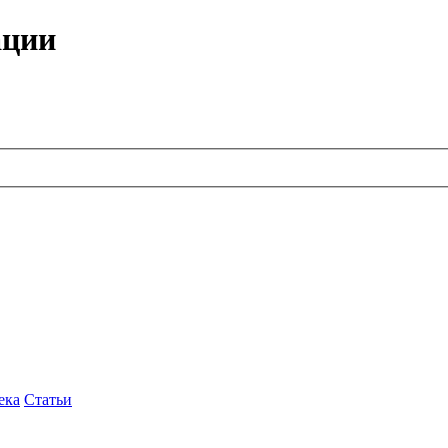
ации
ека
Статьи