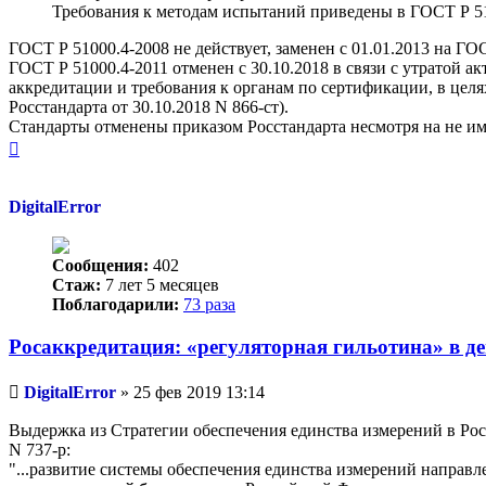
Требования к методам испытаний приведены в ГОСТ Р 51
ГОСТ Р 51000.4-2008 не действует, заменен с 01.01.2013 на ГО
ГОСТ Р 51000.4-2011 отменен с 30.10.2018 в связи с утратой
аккредитации и требования к органам по сертификации, в целя
Росстандарта от 30.10.2018 N 866-ст).
Стандарты отменены приказом Росстандарта несмотря на не им
Вернуться
к
началу
DigitalError
Сообщения:
402
Стаж:
7 лет 5 месяцев
Поблагодарили:
73 раза
Росаккредитация: «регуляторная гильотина» в де
Непрочитанное
DigitalError
»
25 фев 2019 13:14
сообщение
Выдержка из Стратегии обеспечения единства измерений в Рос
N 737-р:
"...развитие системы обеспечения единства измерений направ