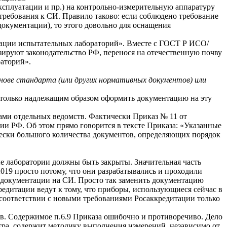
ксплуатации и пр.) на контрольно-измерительную аппаратуру
ребования к СИ. Правило таково: если соблюдено требование
 документации), то этого довольно для оснащения
тации испытательных лабораторий». Вместе с ГОСТ Р ИСО/
ируют законодательство РФ, перенося на отечественную почву
аторий».
снове стандарта (или других нормативных документов) или
т только надлежащим образом оформить документацию на эту
зами отдельных ведомств. Фактически Приказ № 11 от
ии РФ. Об этом прямо говорится в тексте Приказа: «Указанные
ически большого количества документов, определяющих порядок
е лаборатории должны быть закрыты. Значительная часть
019 просто потому, что они разрабатывались и проходили
й документации на СИ. Просто так заменить документацию
редитации ведут к тому, что приборы, использующиеся сейчас в
 соответствии с новыми требованиями Росаккредитации только
в. Содержимое п.6.9 Приказа ошибочно и противоречиво. Дело
тра, содержит методику выполнения измерений, независимо от