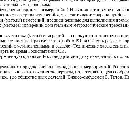
ел с должным заголовком.
 обеспечении единства измерений» СИ выполняет прямое измерен
нно от средства измерений», т. е. считывают с экрана прибора.
дики (методы) измерений, предназначенные для выполнения прям
к (методов) измерений обязательным метрологическим требован
ение: «методика (метод) измерений — совокупность конкретно о
ями точности». Практически в любом РЭ на СИ есть раздел «По
ерений с установленными в разделе «Технические характеристик
арта во время Госиспытаний СИ.
ержденную органами Росстандарта методику измерений, в полно
деляющих порядок контрольно-надзорных мероприятий. Решения,
трицательного заключения экспертизы, но, возможно, целесообр
нко...) до общественных деятелей (Бизнес-омбудсмен Б. Тито