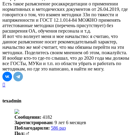
Есть такое разъяснение росаккредитации о применении
нормативных и методических документов от 26.04.2019, где
говорится о том, что взамен методики 33н по тяжести и
напряженности и ГОСТ 12.1.014-84 МОЖНО применять
аттестованные методики (перечень присутствует) без
расширения ОА, обучения персонала и т.д.
И вот что волнует меня и мое начальство: я считаю, что
данное разъяснение носит рекомендательный характер,
начальство же моё считает, что мы обязаны перейти на эти
методики. Поделитесь своим мнением об этом, пожалуйста.
И вообще кто-то где-то слышал, что до 2020 года мы должны
все ГОСТы, МУКи и т.п. из области убрать и работать по
методикам, но где это написано, я найти не могу.
Вернуться
к
началу
texadmin
Сообщения:
4182
Зарегистрирован:
9 лет 6 месяцев
Поблагодарили:
586 раз
Пол: