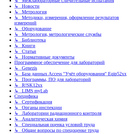
↳ Межлабораторные сличительные испытания
↳ Новости
↳ Метрология
↳ Методики, измерения, оформление результатов
измерений
↳ Оборудование
↳ Метрология, метрологические службы
↳ Библиотека
↳ Книги
↳ Статьи
↳ Нормативные документы
Программное обеспечение для лабораторий
↳ Genezis
↳ База данных Access "Учёт оборудования" Eqip52xx
↳ Программы, ПО для лабораторий
↳ R!SK12xx
↳ LIMS myLab
Специфика
↳ Сертификация
↳ Органы инспекции
↳ Лаборатории радиационного контроля
↳ Аналитическая химия
↳ Специальная оценка условий труда
↳ Общие вопросы по спецоценке труда