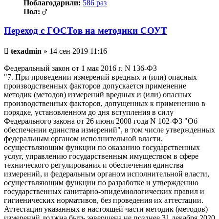
Поблагодарили:
586 раз
Пол:
Переход с ГОСТов на методики СОУТ
Непрочитанное
texadmin
»
14 сен 2019 11:16
сообщение
Федеральный закон от 1 мая 2016 г. N 136-ФЗ
"7. При проведении измерений вредных и (или) опасных
производственных факторов допускается применение
методик (методов) измерений вредных и (или) опасных
производственных факторов, допущенных к применению в
порядке, установленном до дня вступления в силу
Федерального закона от 26 июня 2008 года N 102-ФЗ "Об
обеспечении единства измерений", в том числе утвержденных
федеральным органом исполнительной власти,
осуществляющим функции по оказанию государственных
услуг, управлению государственным имуществом в сфере
технического регулирования и обеспечения единства
измерений, и федеральным органом исполнительной власти,
осуществляющим функции по разработке и утверждению
государственных санитарно-эпидемиологических правил и
гигиенических нормативов, без проведения их аттестации.
Аттестация указанных в настоящей части методик (методов)
измерений должна быть завершена не позднее 31 декабря 2020