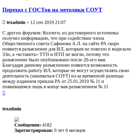
Переход с ГОСТов на методики СОУТ
Непрочитанное
texadmin
»
12 сен 2019 21:07
сообщение
С других форумов: Коллеги, из достоверного источника
получил информацию, что при содействии члена
Общественного совета Сафонова А.Л. на сайте РА скоро
появится разъяснение для ИЛ, которым не повезло и вырезали
33н, а «вставить» ТТП и НТП не могли, потому что
разъяснение было опубликовано после 20-ого мая.
Благодаря данному разъяснению появится возможность
продолжить работу ИЛ, которые не могут осуществлять свою
деятельность (заниматься СОУТ) из-за временной разницы
между изданием приказа РА от 25.01.2019 № 11 и
появившимся лишь в конце мая разъяснением № 11
Вернуться
к
началу
texadmin
Сообщения:
4182
Зарегистрирован:
9 лет 6 месяцев