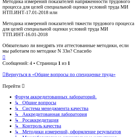
Методика измерений показателей напряженности трудового
процесса для целей специальной оценки условий труда МИ
НТП.ИНТ-17.01-2018 или
Методика измерений показателей тяжести трудового процесса
для целей специальной оценки условий труда МИ
ТТП.ИНТ-16.01-2018
Обязательно ли внедрять эти аттестованные методики, если
мы работаем по методике N 33н? Спасибо
Вернуться
к
Сообщений: 4 • Страница
1
из
1
началу
Вернуться в «Общие вопросы по спецоценке труда»
Перейти
Форум аккредитованных лабораторий.
↳ Общие вопросы
↳ Система менеджмента качества
↳ Аккредитованная лаборатория
↳ Росаккредитация
↳ Контроль качества
↳ Методики измерений, оформление результатов