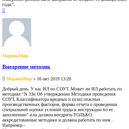
года.".
Вернуться
к
началу
МаринаМар
Внедрение методик
Непрочитанное
МаринаМар
»
16 окт 2019 13:20
сообщение
Добрый день. У нас ИЛ по СОУТ. Может ли ИЛ работать по
методике "N 33н Об утверждении Методики проведения
СОУТ, Классификатора вредных и (или) опасных
производственных факторов, формы отчета о проведении
специальной оценки условий труда и инструкции по ее
заполнению" или должна внедрить ТОЛЬКО
аккредитованные методики и должна работать по ним .
Например -