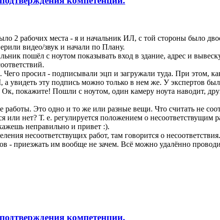
подтверждения компетенции.
о 2 рабочих места - я и начальник ИЛ, с той стороны было двое
ерили видео/звук и начали по Плану.
ьник пошёл с ноутом показывать вход в здание, адрес и вывеску
оответствий.
. Чего просил - подписывали эцп и загружали туда. При этом, ка
увидеть эту подпись можно только в нем же. У экспертов было
 Ок, покажите! Пошли с ноутом, один камеру ноута наводит, друг
е работы. Это одно и то же или разные вещи. Что считать не со
тся или нет? Т. е. регулируется положением о несоответствущим р
кажешь неправильно и привет :).
деления несоответствущих работ, там говорится о несоответствия
ов - приезжать им вообще не зачем. Всё можно удалённо проводи
подтверждения компетенции.