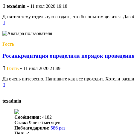
Непрочитанное
texadmin
»
11 июл 2020 19:18
сообщение
Да хотел тему отдельную создать, что бы опытом делится. Дава
Вернуться
к
началу
Гость
Росаккредитация определила порядок проведени
Непрочитанное
Гость
»
11 июл 2020 21:49
сообщение
Да очень интересно. Напишите как все проходит. Хотели расши
Вернуться
к
началу
texadmin
Сообщения:
4182
Стаж:
9 лет 6 месяцев
Поблагодарили:
586 раз
Пол: