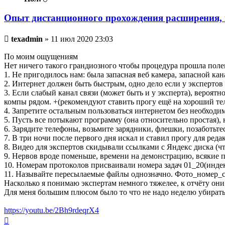
Опыт дистанционного прохождения расширения, 
Непрочитанное
texadmin
»
11 июл 2020 23:03
сообщение
По моим ощущениям
Нет ничего такого грандиозного чтобы процедура прошла полег
1. Не пригодилось нам: была запасная веб камера, запасной кана
2. Интернет должен быть быстрым, одно дело если у экспертов б
3. Если слабый канал связи (может быть и у эксперта), вероятн
компы рядом. +(рекомендуют ставить прогу ещё на хороший те
4. Запретите остальным пользоваться интернетом без необходи
5. Пусть все потыкают программу (она относительно простая), 
6. Зарядите телефоны, возьмите зарядники, флешки, позаботьтес
7. В три ночи после первого дня искал и ставил прогу для реда
8. Видео для экспертов скидывали ссылками с Яндекс диска (чт
9. Нервов вроде поменьше, времени на демонстрацию, всякие 
10. Номерам протоколов присваивали номера задач 01_20(индекс 
11. Называйте пересылаемые файлы однозначно. Фото_номер_
Насколько я понимаю экспертам немного тяжелее, к отчёту он
Для меня большим плюсом было то что не надо неделю убиратьс
https://youtu.be/2Bh9rdeqrX4
Вернуться