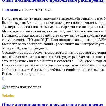
Опыт дистанционного прохождения расширения, 
Непрочитанное
Itanium
»
13 июл 2020 14:28
сообщение
Получаем на почту приглашение на видеоконференции, у нас был
Было отведено 3 часа, в назначенное время подключились, пров
Эксперт попросил показать ему на смартфон геолокацию а начал
Место идентифицировпли, поплыли дальше по устранению нес
Нс яндекс-диске эксперт завёл структуру папок для документов
совместимости ПО для ЭЦП. Наш подписывал криптопро АРМ, а 
Был влпрос по электропитания - расскажите как контролирует -
бликует. Ну как-то увидели.
Столкнулись с вопросом - несоответствия и не соответствующи
несоответствие - да, а к несоответствущим работам это относи
Что неприятно - видео пишется и остаётся в ФСА, что-нибудь с
Позже посмотрел на что ссылался эксперт, в исо 9000 нет опре
Собственно на мой взгляд - с учётом специфики наших эксперт
Вспомню чего - дополню.
Вернуться
к
началу
Sokolov
Опыт дистанционного прохождения расширения, 