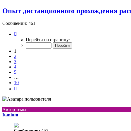
Опыт дистанционного прохождения рас
Сообщений: 461
Страница
1
Перейти на страницу:
из
10
1
2
3
4
5
…
10
След.
Автор темы
Itanium
Сообщения:
457