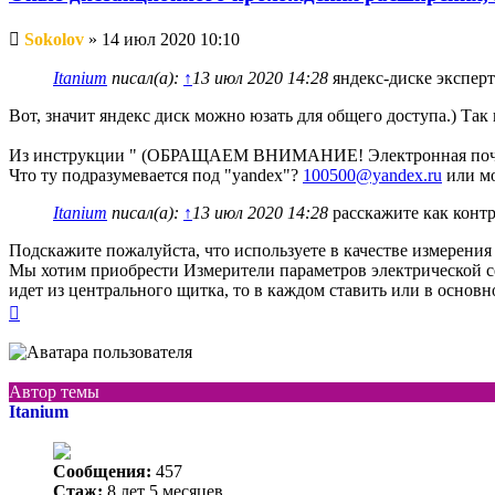
Непрочитанное
Sokolov
»
14 июл 2020 10:10
сообщение
Itanium
писал(а):
↑
13 июл 2020 14:28
яндекс-диске эксперт
Вот, значит яндекс диск можно юзать для общего доступа.) Та
Из инструкции " (ОБРАЩАЕМ ВНИМАНИЕ! Электронная почта
Что ту подразумевается под "yandex"?
100500@yandex.ru
или мо
Itanium
писал(а):
↑
13 июл 2020 14:28
расскажите как конт
Подскажите пожалуйста, что используете в качестве измерения
Мы хотим приобрести Измерители параметров электрической се
идет из центрального щитка, то в каждом ставить или в основ
Вернуться
к
началу
Автор темы
Itanium
Сообщения:
457
Стаж:
8 лет 5 месяцев