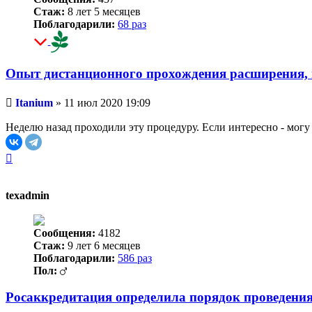
Стаж:
8 лет 5 месяцев
Поблагодарили:
68 раз
Опыт дистанционного прохождения расширения, 
Непрочитанное
Itanium
»
11 июл 2020 19:09
сообщение
Неделю назад проходили эту процедуру. Если интересно - могу 
Вернуться
к
началу
texadmin
Сообщения:
4182
Стаж:
9 лет 6 месяцев
Поблагодарили:
586 раз
Пол:
Росаккредитация определила порядок проведени