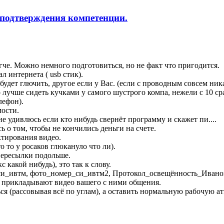
подтверждения компетенции.
че. Можно немного подготовиться, но не факт что пригодится.
л интернета ( usb стик).
удет глючить, другое если у Вас. (если с проводным совсем ника
о лучше сидеть кучками у самого шустрого компа, нежели с 10 ср
лефон).
мости.
не удивлюсь если кто нибудь свернёт программу и скажет пи....
ь о том, чтобы не кончились деньги на счете.
ктирования видео.
о то у росаков глюкануло что ли).
пересылки подольше.
какой нибудь), это так к слову.
си_ивтм, фото_номер_си_ивтм2, Протокол_освещённость_Ивано
и прикладывают видео вашего с ними общения.
я (рассовывая всё по углам), а оставить нормальную рабочую ат