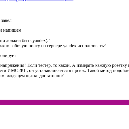
 завёл
к и напишем
 должна быть yandex)."
жно рабочую почту на сервере yandex использовать?
ролирует
 напряжения? Если тестер, то какой. А измерять каждую розетку
ти ИМС-Ф1 , он устанавливается в щиток. Такой метод подойдет
ном входящем щитке достаточно?