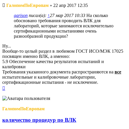
Непрочитанное
ГалопомПоЕвропам
»
22 апр 2017 12:35
сообщение
garison
писал(а):
↑
27 мар 2017 10:33
На сколько
обосновано требования проводить ВЛК для
лабораторий, которые занимаются исключительно
сертификационными испытаниями очень
разнообразной продукции?
Ну...
Вообще-то целый раздел в любимом ГОСТ ИСО/МЭК 17025
посвящен именно ВЛК, а именно:
5.9 Обеспечение качества результатов испытаний и
калибровки
Требования указанного документа распространяются на
все
испытательные и калибровочные лаборатории,
сертификационные испытания - не исключение.
Вернуться
к
началу
ГалопомПоЕвропам
количество процедур по ВЛК