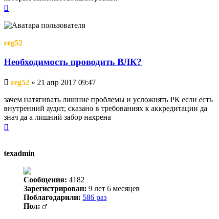
Вернуться
к
началу
reg52
Необходимость проводить ВЛК?
Непрочитанное
reg52
»
21 апр 2017 09:47
сообщение
зачем натягивать лишние проблемы и усложнять РК если есть
внутренний аудит, сказано в требованиях к аккредитации да
знач да а лишний забор нахрена
Вернуться
к
началу
texadmin
Сообщения:
4182
Зарегистрирован:
9 лет 6 месяцев
Поблагодарили:
586 раз
Пол: