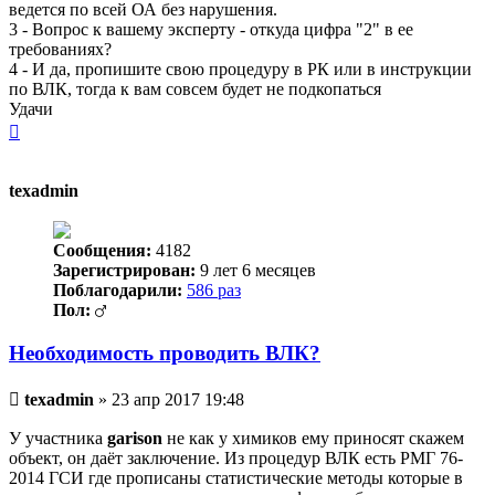
ведется по всей ОА без нарушения.
3 - Вопрос к вашему эксперту - откуда цифра "2" в ее
требованиях?
4 - И да, пропишите свою процедуру в РК или в инструкции
по ВЛК, тогда к вам совсем будет не подкопаться
Удачи
Вернуться
к
началу
texadmin
Сообщения:
4182
Зарегистрирован:
9 лет 6 месяцев
Поблагодарили:
586 раз
Пол:
Необходимость проводить ВЛК?
Непрочитанное
texadmin
»
23 апр 2017 19:48
сообщение
У участника
garison
не как у химиков ему приносят скажем
объект, он даёт заключение. Из процедур ВЛК есть РМГ 76-
2014 ГСИ где прописаны статистические методы которые в