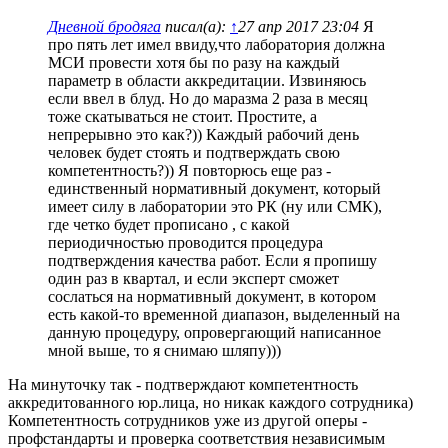
сообщение
Дневной бродяга
писал(а):
↑
27 апр 2017 23:04
Я
про пять лет имел ввиду,что лаборатория должна
МСИ провести хотя бы по разу на каждый
параметр в области аккредитации. Извиняюсь
если ввел в блуд. Но до маразма 2 раза в месяц
тоже скатываться не стоит. Простите, а
непрерывно это как?)) Каждый рабочий день
человек будет стоять и подтверждать свою
компетентность?)) Я повторюсь еще раз -
единственный нормативный документ, который
имеет силу в лаборатории это РК (ну или СМК),
где четко будет прописано , с какой
периодичностью проводится процедура
подтверждения качества работ. Если я пропишу
один раз в квартал, и если эксперт сможет
сослаться на нормативный документ, в котором
есть какой-то временной диапазон, выделенный на
данную процедуру, опровергающий написанное
мной выше, то я снимаю шляпу)))
На минуточку так - подтверждают компетентность
аккредитованного юр.лица, но никак каждого сотрудника)
Компетентность сотрудников уже из другой оперы -
профстандарты и проверка соответствия независимым