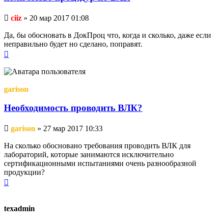
Непрочитанное
ciiz
»
20 мар 2017 01:08
сообщение
Да, бы обосновать в ДокПроц что, когда и сколько, даже если
неправильно будет но сделано, поправят.
Вернуться
к
началу
garison
Необходимость проводить ВЛК?
Непрочитанное
garison
»
27 мар 2017 10:33
сообщение
На сколько обосновано требования проводить ВЛК для
лабораторий, которые занимаются исключительно
сертификационными испытаниями очень разнообразной
продукции?
Вернуться
к
началу
texadmin