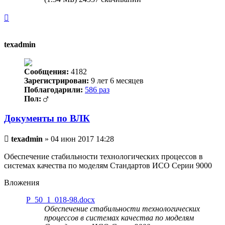
Вернуться
к
началу
texadmin
Сообщения:
4182
Зарегистрирован:
9 лет 6 месяцев
Поблагодарили:
586 раз
Пол:
Документы по ВЛК
Непрочитанное
texadmin
»
04 июн 2017 14:28
сообщение
Обеспечение стабильности технологических процессов в
системах качества по моделям Стандартов ИСО Серии 9000
Вложения
Р_50_1_018-98.docx
Обеспечение стабильности технологических
процессов в системах качества по моделям