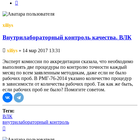
След.
xiliys
Внутрилабораторный контроль качества. ВЛК
Непрочитанное
xiliys
»
14 мар 2017 13:31
сообщение
Эксперт комиссии по аккредитации сказала, что необходимо
выполнять две процедуры по контролю точности каждый
месяц по всем заявленным методикам, даже если не было
рабочих проб. В РМГ-76-2014 указано количество процедур
в зависимости от количества рабочих проб. Так как же быть,
если рабочих проб не было? Помогите советом.
Теги:
ВЛК
внутрилабораторный контроль
Вернуться
к
началу