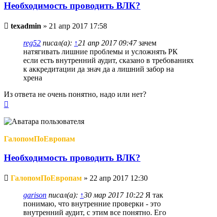
Необходимость проводить ВЛК?
Непрочитанное
texadmin
»
21 апр 2017 17:58
сообщение
reg52
писал(а):
↑
21 апр 2017 09:47
зачем
натягивать лишние проблемы и усложнять РК
если есть внутренний аудит, сказано в требованиях
к аккредитации да знач да а лишний забор на
хрена
Из ответа не очень понятно, надо или нет?
Вернуться
к
началу
ГалопомПоЕвропам
Необходимость проводить ВЛК?
Непрочитанное
ГалопомПоЕвропам
»
22 апр 2017 12:30
сообщение
garison
писал(а):
↑
30 мар 2017 10:22
Я так
понимаю, что внутренние проверки - это
внутренний аудит, с этим все понятно. Его