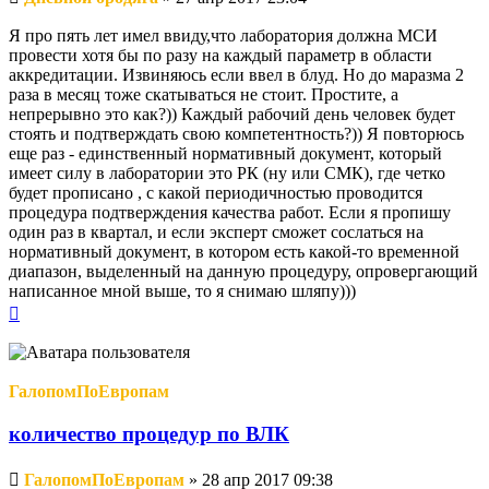
сообщение
Я про пять лет имел ввиду,что лаборатория должна МСИ
провести хотя бы по разу на каждый параметр в области
аккредитации. Извиняюсь если ввел в блуд. Но до маразма 2
раза в месяц тоже скатываться не стоит. Простите, а
непрерывно это как?)) Каждый рабочий день человек будет
стоять и подтверждать свою компетентность?)) Я повторюсь
еще раз - единственный нормативный документ, который
имеет силу в лаборатории это РК (ну или СМК), где четко
будет прописано , с какой периодичностью проводится
процедура подтверждения качества работ. Если я пропишу
один раз в квартал, и если эксперт сможет сослаться на
нормативный документ, в котором есть какой-то временной
диапазон, выделенный на данную процедуру, опровергающий
написанное мной выше, то я снимаю шляпу)))
Вернуться
к
началу
ГалопомПоЕвропам
количество процедур по ВЛК
Непрочитанное
ГалопомПоЕвропам
»
28 апр 2017 09:38