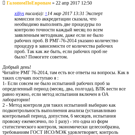
Непрочитанное
ГалопомПоЕвропам
»
22 апр 2017 12:50
сообщение
xiliys
писал(а):
↑
14 мар 2017 13:31
Эксперт
комиссии по аккредитации сказала, что
необходимо выполнять две процедуры по
контролю точности каждый месяц по всем
заявленным методикам, даже если не было
рабочих проб. В РМГ-76-2014 указано количество
процедур в зависимости от количества рабочих
проб. Так как же быть, если рабочих проб не
было? Помогите советом.
Добрый день!
Читайте РМГ 76-2014, там есть все ответы на вопросы. Как в
таких случаях поступаю я :
1- Если совсем не было испытаний рабочих проб за
определенный период (месяц, два, полгода), ВЛК вести все
равно нужно, если метод испытания включен в ОА
лаборатории!
2 - Метод контроля для таких испытаний выбираю как
подконтрольность выполнения анализа (устанавливаю
контрольный период, допустим, 6 месяцев, испытания
провожу ежемесячно, по 1 разу) - это одна из форм
статистического контроля, экономически целесообразна,
требованиям ГОСТ ИСО/МЭК удовлетворяет, контроль