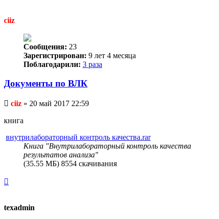
к
началу
ciiz
Сообщения:
23
Зарегистрирован:
9 лет 4 месяца
Поблагодарили:
3 раза
Документы по ВЛК
Непрочитанное
ciiz
»
20 май 2017 22:59
сообщение
книга
внутрилабораторный контроль качества.rar
Книга "Внутрилабораторный контроль качества
результатов анализа"
(35.55 МБ) 8554 скачивания
Вернуться
к
началу
texadmin