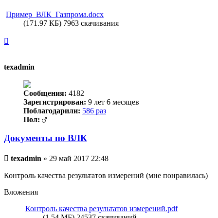
сообщение
Пример_ВЛК_Газпрома.docx
(171.97 КБ) 7963 скачивания
Вернуться
к
началу
texadmin
Сообщения:
4182
Зарегистрирован:
9 лет 6 месяцев
Поблагодарили:
586 раз
Пол:
Документы по ВЛК
Непрочитанное
texadmin
»
29 май 2017 22:48
сообщение
Контроль качества результатов измерений (мне понравилась)
Вложения
Контроль качества результатов измерений.pdf
(1.54 МБ) 24537 скачиваний