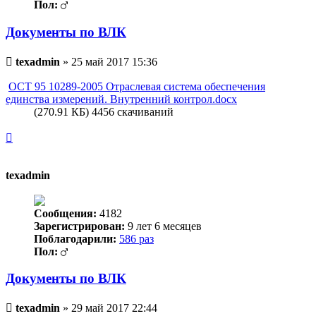
Пол:
Документы по ВЛК
Непрочитанное
texadmin
»
25 май 2017 15:36
сообщение
ОСТ 95 10289-2005 Отраслевая система обеспечения
единства измерений. Внутренний контрол.docx
(270.91 КБ) 4456 скачиваний
Вернуться
к
началу
texadmin
Сообщения:
4182
Зарегистрирован:
9 лет 6 месяцев
Поблагодарили:
586 раз
Пол:
Документы по ВЛК
Непрочитанное
texadmin
»
29 май 2017 22:44